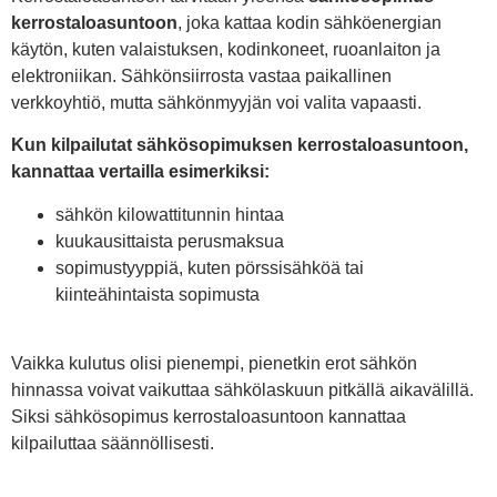
kerrostaloasuntoon
, joka kattaa kodin sähköenergian
käytön, kuten valaistuksen, kodinkoneet, ruoanlaiton ja
elektroniikan. Sähkönsiirrosta vastaa paikallinen
verkkoyhtiö, mutta sähkönmyyjän voi valita vapaasti.
Kun kilpailutat sähkösopimuksen kerrostaloasuntoon,
kannattaa vertailla esimerkiksi:
sähkön kilowattitunnin hintaa
kuukausittaista perusmaksua
sopimustyyppiä, kuten pörssisähköä tai
kiinteähintaista sopimusta
Vaikka kulutus olisi pienempi, pienetkin erot sähkön
hinnassa voivat vaikuttaa sähkölaskuun pitkällä aikavälillä.
Siksi sähkösopimus kerrostaloasuntoon kannattaa
kilpailuttaa säännöllisesti.