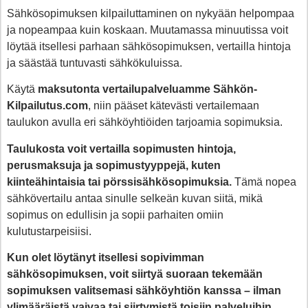
Sähkösopimuksen kilpailuttaminen on nykyään helpompaa
ja nopeampaa kuin koskaan. Muutamassa minuutissa voit
löytää itsellesi parhaan sähkösopimuksen, vertailla hintoja
ja säästää tuntuvasti sähkökuluissa.
Käytä
maksutonta vertailupalveluamme Sähkön-
Kilpailutus.com
, niin pääset kätevästi vertailemaan
taulukon avulla eri sähköyhtiöiden tarjoamia sopimuksia.
Taulukosta voit vertailla sopimusten hintoja,
perusmaksuja ja sopimustyyppejä, kuten
kiinteähintaisia tai pörssisähkösopimuksia.
Tämä nopea
sähkövertailu antaa sinulle selkeän kuvan siitä, mikä
sopimus on edullisin ja sopii parhaiten omiin
kulutustarpeisiisi.
Kun olet löytänyt itsellesi sopivimman
sähkösopimuksen, voit siirtyä suoraan tekemään
sopimuksen valitsemasi sähköyhtiön kanssa – ilman
ylimääräistä vaivaa tai siirtymistä toisiin palveluihin.