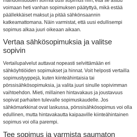
mahdollisuuden solmia uusi sopimus niin, että se astuu
voimaan heti vanhan sopimuksen päätyttyä, mikä estää
päällekkäiset maksut ja pitää sähkönsaannin
katkeamattomana. Näin varmistat, että uusi edullisempi
sopimus alkaa juuri oikeaan aikaan.
Vertaa sähkösopimuksia ja valitse
sopivin
Vertailupalvelut auttavat nopeasti selvittämään eri
sähköyhtiöiden sopimukset ja hinnat. Voit helposti vertailla
sopimustyyppejä, kuten kiinteähintaisia tai
pörssisähkösopimuksia, ja valita juuri sinulle sopivimman
vaihtoehdon. Mieti, millainen hintavakaus ja joustavuus
sopivat parhaiten tulevalle sopimuskaudelle. Jos
sähkömarkkinat ovat laskussa, pörssisähkösopimus voi olla
edullinen, mutta hintavakautta kaipaaville kiinteähintainen
sopimus voi olla parempi.
Tee sopimus ja varmista saumaton