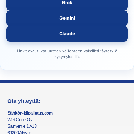
Grok
Gemini
Claude
Linkit avautuvat uuteen välilehteen valmiiksi täytetyllä
kysymyksellä.
Ota yhteyttä:
Sähkön-kilpailutus.com
WebCube Oy
Salmentie 1 A13
63300 Alavus