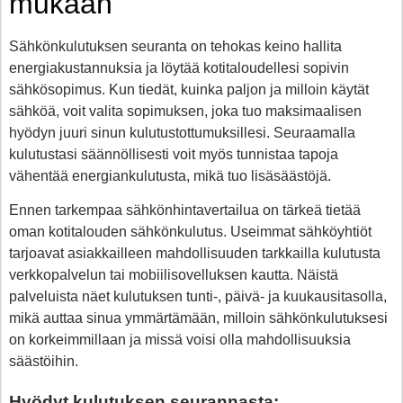
mukaan
Sähkönkulutuksen seuranta on tehokas keino hallita
energiakustannuksia ja löytää kotitaloudellesi sopivin
sähkösopimus. Kun tiedät, kuinka paljon ja milloin käytät
sähköä, voit valita sopimuksen, joka tuo maksimaalisen
hyödyn juuri sinun kulutustottumuksillesi. Seuraamalla
kulutustasi säännöllisesti voit myös tunnistaa tapoja
vähentää energiankulutusta, mikä tuo lisäsäästöjä.
Ennen tarkempaa sähkönhintavertailua on tärkeä tietää
oman kotitalouden sähkönkulutus. Useimmat sähköyhtiöt
tarjoavat asiakkailleen mahdollisuuden tarkkailla kulutusta
verkkopalvelun tai mobiilisovelluksen kautta. Näistä
palveluista näet kulutuksen tunti-, päivä- ja kuukausitasolla,
mikä auttaa sinua ymmärtämään, milloin sähkönkulutuksesi
on korkeimmillaan ja missä voisi olla mahdollisuuksia
säästöihin.
Hyödyt kulutuksen seurannasta: