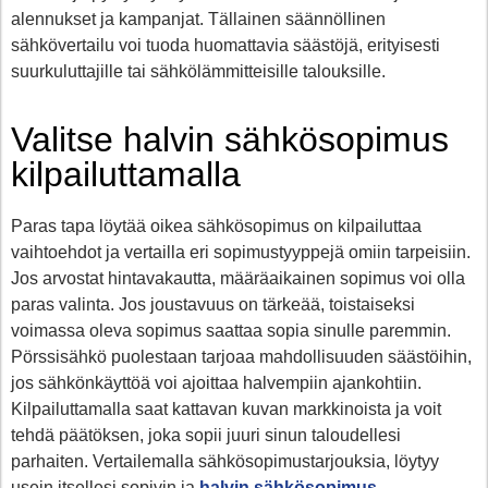
alennukset ja kampanjat. Tällainen säännöllinen
sähkövertailu voi tuoda huomattavia säästöjä, erityisesti
suurkuluttajille tai sähkölämmitteisille talouksille.
Valitse halvin sähkösopimus
kilpailuttamalla
Paras tapa löytää oikea sähkösopimus on kilpailuttaa
vaihtoehdot ja vertailla eri sopimustyyppejä omiin tarpeisiin.
Jos arvostat hintavakautta, määräaikainen sopimus voi olla
paras valinta. Jos joustavuus on tärkeää, toistaiseksi
voimassa oleva sopimus saattaa sopia sinulle paremmin.
Pörssisähkö puolestaan tarjoaa mahdollisuuden säästöihin,
jos sähkönkäyttöä voi ajoittaa halvempiin ajankohtiin.
Kilpailuttamalla saat kattavan kuvan markkinoista ja voit
tehdä päätöksen, joka sopii juuri sinun taloudellesi
parhaiten. Vertailemalla sähkösopimustarjouksia, löytyy
usein itsellesi sopivin ja
halvin sähkösopimus
.