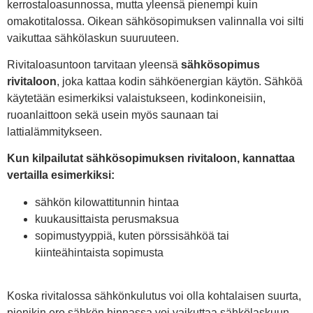
kerrostaloasunnossa, mutta yleensä pienempi kuin
omakotitalossa. Oikean sähkösopimuksen valinnalla voi silti
vaikuttaa sähkölaskun suuruuteen.
Rivitaloasuntoon tarvitaan yleensä
sähkösopimus
rivitaloon
, joka kattaa kodin sähköenergian käytön. Sähköä
käytetään esimerkiksi valaistukseen, kodinkoneisiin,
ruoanlaittoon sekä usein myös saunaan tai
lattialämmitykseen.
Kun kilpailutat sähkösopimuksen rivitaloon, kannattaa
vertailla esimerkiksi:
sähkön kilowattitunnin hintaa
kuukausittaista perusmaksua
sopimustyyppiä, kuten pörssisähköä tai
kiinteähintaista sopimusta
Koska rivitalossa sähkönkulutus voi olla kohtalaisen suurta,
pienikin ero sähkön hinnassa voi vaikuttaa sähkölaskuun