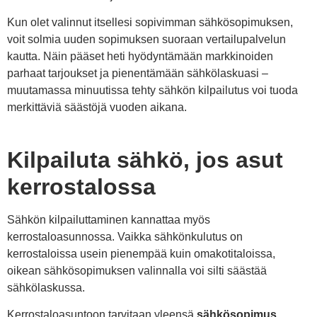
Kun olet valinnut itsellesi sopivimman sähkösopimuksen,
voit solmia uuden sopimuksen suoraan vertailupalvelun
kautta. Näin pääset heti hyödyntämään markkinoiden
parhaat tarjoukset ja pienentämään sähkölaskuasi –
muutamassa minuutissa tehty sähkön kilpailutus voi tuoda
merkittäviä säästöjä vuoden aikana.
Kilpailuta sähkö, jos asut
kerrostalossa
Sähkön kilpailuttaminen kannattaa myös
kerrostaloasunnossa. Vaikka sähkönkulutus on
kerrostaloissa usein pienempää kuin omakotitaloissa,
oikean sähkösopimuksen valinnalla voi silti säästää
sähkölaskussa.
Kerrostaloasuntoon tarvitaan yleensä
sähkösopimus