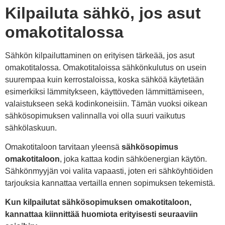
Kilpailuta sähkö, jos asut
omakotitalossa
Sähkön kilpailuttaminen on erityisen tärkeää, jos asut
omakotitalossa. Omakotitaloissa sähkönkulutus on usein
suurempaa kuin kerrostaloissa, koska sähköä käytetään
esimerkiksi lämmitykseen, käyttöveden lämmittämiseen,
valaistukseen sekä kodinkoneisiin. Tämän vuoksi oikean
sähkösopimuksen valinnalla voi olla suuri vaikutus
sähkölaskuun.
Omakotitaloon tarvitaan yleensä
sähkösopimus
omakotitaloon
, joka kattaa kodin sähköenergian käytön.
Sähkönmyyjän voi valita vapaasti, joten eri sähköyhtiöiden
tarjouksia kannattaa vertailla ennen sopimuksen tekemistä.
Kun kilpailutat sähkösopimuksen omakotitaloon,
kannattaa kiinnittää huomiota erityisesti seuraaviin