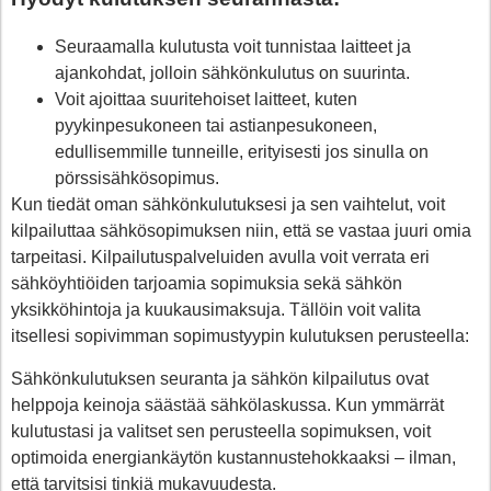
Seuraamalla kulutusta voit tunnistaa laitteet ja
ajankohdat, jolloin sähkönkulutus on suurinta.
Voit ajoittaa suuritehoiset laitteet, kuten
pyykinpesukoneen tai astianpesukoneen,
edullisemmille tunneille, erityisesti jos sinulla on
pörssisähkösopimus.
Kun tiedät oman sähkönkulutuksesi ja sen vaihtelut, voit
kilpailuttaa sähkösopimuksen niin, että se vastaa juuri omia
tarpeitasi. Kilpailutuspalveluiden avulla voit verrata eri
sähköyhtiöiden tarjoamia sopimuksia sekä sähkön
yksikköhintoja ja kuukausimaksuja. Tällöin voit valita
itsellesi sopivimman sopimustyypin kulutuksen perusteella:
Sähkönkulutuksen seuranta ja sähkön kilpailutus ovat
helppoja keinoja säästää sähkölaskussa. Kun ymmärrät
kulutustasi ja valitset sen perusteella sopimuksen, voit
optimoida energiankäytön kustannustehokkaaksi – ilman,
että tarvitsisi tinkiä mukavuudesta.