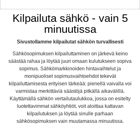
Kilpailuta sähkö - vain 5
minuutissa
Sivustollamme kilpailutat sähkön turvallisesti
Sähkösopimuksen kilpailuttaminen on järkevä keino
säästää rahaa ja löytää juuri omaan kulutukseen sopiva
sopimus. Sähkömarkkinoiden hintavaihtelut ja
monipuoliset sopimusvaihtoehdot tekevät
kilpailuttamisesta erityisen tärkeää: pienellä vaivalla voi
varmistaa merkittäviä säästöjä pitkällä aikavälillä.
Käyttämällä sähkön vertailutaulukkoa, jossa on esitelty
luotettavimmat sähköyhtiöt, voit aloittaa kattavan
kilpailutuksen ja löytää sinulle parhaan
sähkösopimuksen vain muutamassa minuutissa.