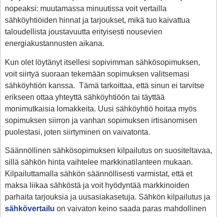
nopeaksi: muutamassa minuutissa voit vertailla
sähköyhtiöiden hinnat ja tarjoukset, mikä tuo kaivattua
taloudellista joustavuutta erityisesti nousevien
energiakustannusten aikana.
Kun olet löytänyt itsellesi sopivimman sähkösopimuksen,
voit siirtyä suoraan tekemään sopimuksen valitsemasi
sähköyhtiön kanssa. Tämä tarkoittaa, että sinun ei tarvitse
erikseen ottaa yhteyttä sähköyhtiöön tai täyttää
monimutkaisia lomakkeita. Uusi sähköyhtiö hoitaa myös
sopimuksen siirron ja vanhan sopimuksen irtisanomisen
puolestasi, joten siirtyminen on vaivatonta.
Säännöllinen sähkösopimuksen kilpailutus on suositeltavaa,
sillä sähkön hinta vaihtelee markkinatilanteen mukaan.
Kilpailuttamalla sähkön säännöllisesti varmistat, että et
maksa liikaa sähköstä ja voit hyödyntää markkinoiden
parhaita tarjouksia ja uusasiakasetuja. Sähkön kilpailutus ja
sähkövertailu
on vaivaton keino saada paras mahdollinen