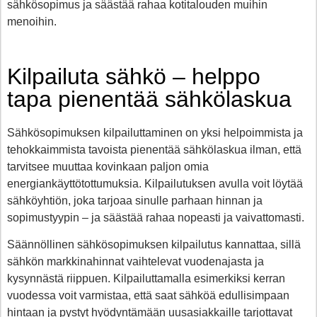
sähkösopimus ja säästää rahaa kotitalouden muihin
menoihin.
Kilpailuta sähkö – helppo
tapa pienentää sähkölaskua
Sähkösopimuksen kilpailuttaminen on yksi helpoimmista ja
tehokkaimmista tavoista pienentää sähkölaskua ilman, että
tarvitsee muuttaa kovinkaan paljon omia
energiankäyttötottumuksia. Kilpailutuksen avulla voit löytää
sähköyhtiön, joka tarjoaa sinulle parhaan hinnan ja
sopimustyypin – ja säästää rahaa nopeasti ja vaivattomasti.
Säännöllinen sähkösopimuksen kilpailutus kannattaa, sillä
sähkön markkinahinnat vaihtelevat vuodenajasta ja
kysynnästä riippuen. Kilpailuttamalla esimerkiksi kerran
vuodessa voit varmistaa, että saat sähköä edullisimpaan
hintaan ja pystyt hyödyntämään uusasiakkaille tarjottavat