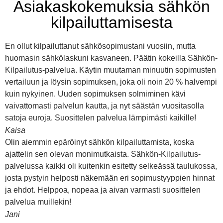
Asiakaskokemuksia sähkön
kilpailuttamisesta
En ollut kilpailuttanut sähkösopimustani vuosiin, mutta
huomasin sähkölaskuni kasvaneen. Päätin kokeilla Sähkön-
Kilpailutus-palvelua. Käytin muutaman minuutin sopimusten
vertailuun ja löysin sopimuksen, joka oli noin 20 % halvempi
kuin nykyinen. Uuden sopimuksen solmiminen kävi
vaivattomasti palvelun kautta, ja nyt säästän vuositasolla
satoja euroja. Suosittelen palvelua lämpimästi kaikille!
Kaisa
Olin aiemmin epäröinyt sähkön kilpailuttamista, koska
ajattelin sen olevan monimutkaista. Sähkön-Kilpailutus-
palvelussa kaikki oli kuitenkin esitetty selkeässä taulukossa,
josta pystyin helposti näkemään eri sopimustyyppien hinnat
ja ehdot. Helppoa, nopeaa ja aivan varmasti suosittelen
palvelua muillekin!
Jani