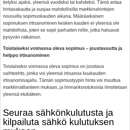
tietyksi ajaksi, yleensä vuodeksi tai kahdeksi. Tämä antaa
hintavakautta ja suojaa mahdollisilta markkinahintojen
nousuilta sopimuskauden aikana. Määräaikaisen
sopimuksen irtisanominen kesken kauden ei yleensä ole
mahdollista, joten se sopii parhaiten niille, jotka haluavat
pysyvän ratkaisun.
Toistaiseksi voimassa oleva sopimus – joustavuutta ja
helppo irtisanominen
Toistaiseksi voimassa oleva sopimus on joustava
vaihtoehto, jonka voi yleensä irtisanoa kuukauden
irtisanomisajalla. Tämän sopimustyypin hinta voi muuttua
markkinatilanteen mukaan, ja hinnankorotuksista ilmoitetaan
yleensä etukäteen.
Seuraa sähkönkulutusta ja
kilpailuta sähkö kulutuksen