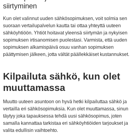
siirtyminen
Kun olet valinnut uuden sähkösopimuksen, voit solmia sen
suoraan vertailupalvelun kautta tai ottaa yhteyttä uuteen
sähköyhtiöön. Yhtiöt hoitavat yleensä siirtymän ja nykyisen
sopimuksen irtisanomisen puolestasi. Varmista, että uuden
sopimuksen alkamispäivä osuu vanhan sopimuksen
päättymisen jälkeen, jotta vältät päällekkäiset kustannukset.
Kilpailuta sähkö, kun olet
muuttamassa
Muutto uuteen asuntoon on hyvä hetki kilpailuttaa sähkö ja
vertailla eri sähkösopimuksia. Kun olet muuttamassa, sinun
täytyy joka tapauksessa tehdä uusi sähkösopimus, joten
samalla kannattaa tarkistaa eri sähköyhtiöiden tarjoukset ja
valita edullisin vaihtoehto.