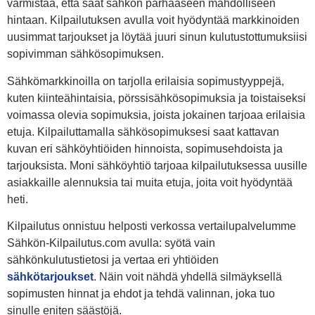
varmistaa, että saat sähkön parhaaseen mahdolliseen
hintaan. Kilpailutuksen avulla voit hyödyntää markkinoiden
uusimmat tarjoukset ja löytää juuri sinun kulutustottumuksiisi
sopivimman sähkösopimuksen.
Sähkömarkkinoilla on tarjolla erilaisia sopimustyyppejä,
kuten kiinteähintaisia, pörssisähkösopimuksia ja toistaiseksi
voimassa olevia sopimuksia, joista jokainen tarjoaa erilaisia
etuja. Kilpailuttamalla sähkösopimuksesi saat kattavan
kuvan eri sähköyhtiöiden hinnoista, sopimusehdoista ja
tarjouksista. Moni sähköyhtiö tarjoaa kilpailutuksessa uusille
asiakkaille alennuksia tai muita etuja, joita voit hyödyntää
heti.
Kilpailutus onnistuu helposti verkossa vertailupalvelumme
Sähkön-Kilpailutus.com avulla: syötä vain
sähkönkulutustietosi ja vertaa eri yhtiöiden
sähkötarjoukset
. Näin voit nähdä yhdellä silmäyksellä
sopimusten hinnat ja ehdot ja tehdä valinnan, joka tuo
sinulle eniten säästöjä.