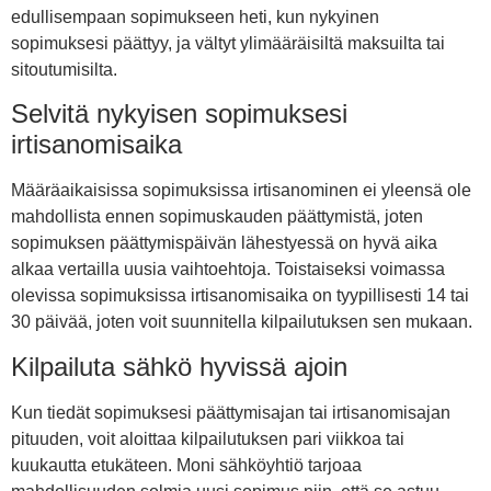
edullisempaan sopimukseen heti, kun nykyinen
sopimuksesi päättyy, ja vältyt ylimääräisiltä maksuilta tai
sitoutumisilta.
Selvitä nykyisen sopimuksesi
irtisanomisaika
Määräaikaisissa sopimuksissa irtisanominen ei yleensä ole
mahdollista ennen sopimuskauden päättymistä, joten
sopimuksen päättymispäivän lähestyessä on hyvä aika
alkaa vertailla uusia vaihtoehtoja. Toistaiseksi voimassa
olevissa sopimuksissa irtisanomisaika on tyypillisesti 14 tai
30 päivää, joten voit suunnitella kilpailutuksen sen mukaan.
Kilpailuta sähkö hyvissä ajoin
Kun tiedät sopimuksesi päättymisajan tai irtisanomisajan
pituuden, voit aloittaa kilpailutuksen pari viikkoa tai
kuukautta etukäteen. Moni sähköyhtiö tarjoaa