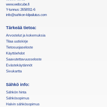
www.webcube.fi
Y-tunnus: 2658911-6
info@sahkon-kilpailutus.com
Tärkeää tietoa:
Arvostelut ja kokemuksia
Tilaa uutiskirje
Tietosuojaseloste
Käyttöehdot
Saavutettavuusseloste
Evästekäytännöt
Sivukartta
Sähkö info:
Sähkön hinta
Sähkösopimus
Halvin sähkösopimus