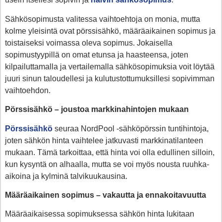
Sähkösopimusta valitessa vaihtoehtoja on monia, mutta
kolme yleisintä ovat pörssisähkö, määräaikainen sopimus ja
toistaiseksi voimassa oleva sopimus. Jokaisella
sopimustyypillä on omat etunsa ja haasteensa, joten
kilpailuttamalla ja vertailemalla sähkösopimuksia voit löytää
juuri sinun taloudellesi ja kulutustottumuksillesi sopivimman
vaihtoehdon.
Pörssisähkö – joustoa markkinahintojen mukaan
Pörssisähkö
seuraa NordPool -sähköpörssin tuntihintoja,
joten sähkön hinta vaihtelee jatkuvasti markkinatilanteen
mukaan. Tämä tarkoittaa, että hinta voi olla edullinen silloin,
kun kysyntä on alhaalla, mutta se voi myös nousta ruuhka-
aikoina ja kylminä talvikuukausina.
Määräaikainen sopimus – vakautta ja ennakoitavuutta
Määräaikaisessa sopimuksessa sähkön hinta lukitaan