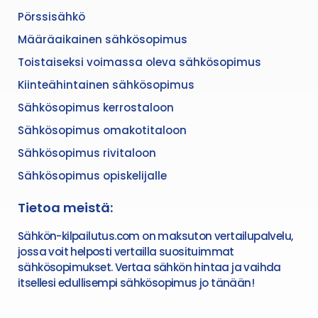
Pörssisähkö
Määräaikainen sähkösopimus
Toistaiseksi voimassa oleva sähkösopimus
Kiinteähintainen sähkösopimus
Sähkösopimus kerrostaloon
Sähkösopimus omakotitaloon
Sähkösopimus rivitaloon
Sähkösopimus opiskelijalle
Tietoa meistä:
Sähkön-kilpailutus.com on maksuton vertailupalvelu,
jossa voit helposti vertailla suosituimmat
sähkösopimukset. Vertaa sähkön hintaa ja vaihda
itsellesi edullisempi sähkösopimus jo tänään!