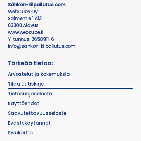
Sähkön-kilpailutus.com
WebCube Oy
Salmentie 1 A13
63300 Alavus
www.webcube.fi
Y-tunnus: 2658911-6
info@sahkon-kilpailutus.com
Tärkeää tietoa:
Arvostelut ja kokemuksia
Tilaa uutiskirje
Tietosuojaseloste
Käyttöehdot
Saavutettavuusseloste
Evästekäytännöt
Sivukartta