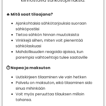
kiinnostavia sähkösopimuksia.
🔥 Mitä saat tilaajana?
Ajankohtaisia sähkötarjouksia suoraan
sähköpostiisi
Tietoa sähkön hinnan muutoksista
Vinkkejä siihen, miten voit pienentää
sähkölaskuasi
Mahdollisuuden reagoida ajoissa, kun
parempia vaihtoehtoja tulee saataville
⏱️ Nopea ja maksuton
Uutiskirjeen tilaaminen vie vain hetken
Palvelu on maksuton, eikä tilaaminen sido
sinua mihinkään
Voit myös peruuttaa tilauksen milloin
tahansa.