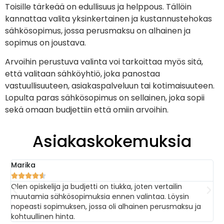
Toisille tärkeää on edullisuus ja helppous. Tällöin
kannattaa valita yksinkertainen ja kustannustehokas
sähkösopimus, jossa perusmaksu on alhainen ja
sopimus on joustava.
Arvoihin perustuva valinta voi tarkoittaa myös sitä,
että valitaan sähköyhtiö, joka panostaa
vastuullisuuteen, asiakaspalveluun tai kotimaisuuteen.
Lopulta paras sähkösopimus on sellainen, joka sopii
sekä omaan budjettiin että omiin arvoihin.
Asiakaskokemuksia
Marika
Sa






Olen opiskelija ja budjetti on tiukka, joten vertailin
Va
muutamia sähkösopimuksia ennen valintaa. Löysin
ko
nopeasti sopimuksen, jossa oli alhainen perusmaksu ja
ol
kohtuullinen hinta.