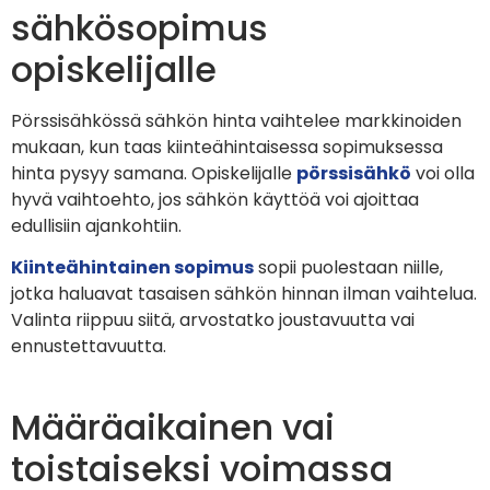
sähkösopimus
opiskelijalle
Pörssisähkössä sähkön hinta vaihtelee markkinoiden
mukaan, kun taas kiinteähintaisessa sopimuksessa
hinta pysyy samana. Opiskelijalle
pörssisähkö
voi olla
hyvä vaihtoehto, jos sähkön käyttöä voi ajoittaa
edullisiin ajankohtiin.
Kiinteähintainen sopimus
sopii puolestaan niille,
jotka haluavat tasaisen sähkön hinnan ilman vaihtelua.
Valinta riippuu siitä, arvostatko joustavuutta vai
ennustettavuutta.
Määräaikainen vai
toistaiseksi voimassa