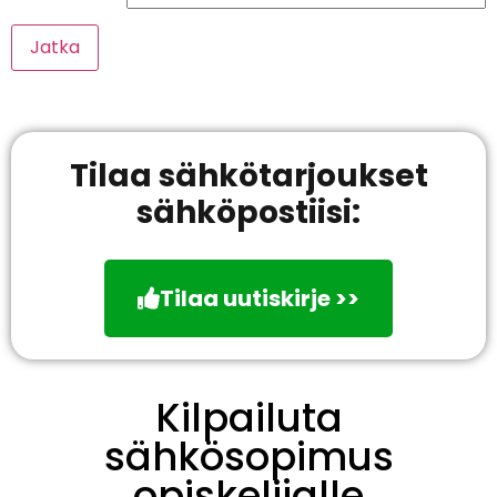
Jatka
Tilaa sähkötarjoukset
sähköpostiisi:
Tilaa uutiskirje >>
Kilpailuta
sähkösopimus
opiskelijalle