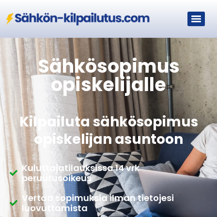
Sähkösopimus
opiskelijalle
Kilpailuta sähkösopimus
opiskelijan asuntoon
Kuluttajatilauksissa 14 vrk
peruutusoikeus
Vertaa sopimuksia ilman tietojesi
luovuttamista