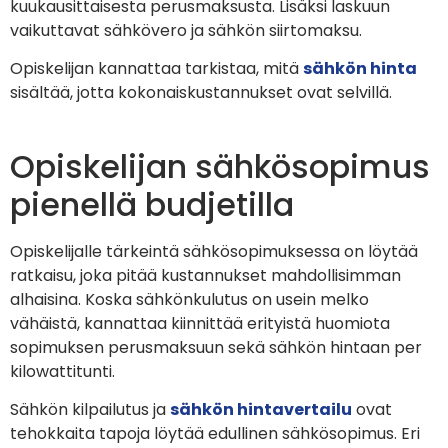
kuukausittaisesta perusmaksusta. Lisäksi laskuun
vaikuttavat sähkövero ja sähkön siirtomaksu.
Opiskelijan kannattaa tarkistaa, mitä
sähkön hinta
sisältää, jotta kokonaiskustannukset ovat selvillä.
Opiskelijan sähkösopimus
pienellä budjetilla
Opiskelijalle tärkeintä sähkösopimuksessa on löytää
ratkaisu, joka pitää kustannukset mahdollisimman
alhaisina. Koska sähkönkulutus on usein melko
vähäistä, kannattaa kiinnittää erityistä huomiota
sopimuksen perusmaksuun sekä sähkön hintaan per
kilowattitunti.
Sähkön kilpailutus ja
sähkön hintavertailu
ovat
tehokkaita tapoja löytää edullinen sähkösopimus. Eri