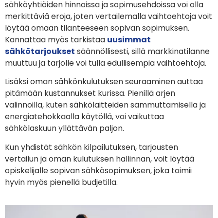
sähköyhtiöiden hinnoissa ja sopimusehdoissa voi olla
merkittäviä eroja, joten vertailemalla vaihtoehtoja voit
löytää omaan tilanteeseen sopivan sopimuksen.
Kannattaa myös tarkistaa
uusimmat
sähkötarjoukset
säännöllisesti, sillä markkinatilanne
muuttuu ja tarjolle voi tulla edullisempia vaihtoehtoja.
Lisäksi oman sähkönkulutuksen seuraaminen auttaa
pitämään kustannukset kurissa. Pienillä arjen
valinnoilla, kuten sähkölaitteiden sammuttamisella ja
energiatehokkaalla käytöllä, voi vaikuttaa
sähkölaskuun yllättävän paljon.
Kun yhdistät sähkön kilpailutuksen, tarjousten
vertailun ja oman kulutuksen hallinnan, voit löytää
opiskelijalle sopivan sähkösopimuksen, joka toimii
hyvin myös pienellä budjetilla.