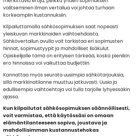
merkittäviä eroja, pelkkä yhden sopimuksen
valitseminen ilman vertailua voi johtaa turhaan
korkeampiin kustannuksiin.
Kilpailuttamalla sähkösopimuksen saat nopeasti
yleiskuvan markkinoiden vaihtoehdoista.
Sähkövertailun avulla voit tarkistaa eri sopimusten
hinnat, sopimustyypit ja mahdolliset lisäkulut.
Opiskelijalle tämä on erityisen tärkeää, koska pienikin
ero hinnoissa voi vaikuttaa budjettiin.
Kannattaa myös seurata uusimpia sähkötarjouksia,
sillä markkinatilanne muuttuu jatkuvasti. Uusia ja
edullisempia vaihtoehtoja voi tulla tarjolle lyhyessäkin
ajassa.
Kun kilpailutat sähkösopimuksen säännöllisesti,
voit varmistaa, että käytössäsi on omaan
elämäntilanteeseen sopiva, joustava ja
mahdollisimman kustannustehokas