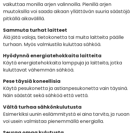
vaikuttaa monilla arjen valinnoilla. Pienillä arjen
muutoksilla voi saada aikaan yllättävän suuria säästöjä
pitkällä aikavälillä.
Sammuta turhat laitteet
Älä jätä valoja, tietokonetta tai muita laitteita päälle
turhaan. Myös valmiustila kuluttaa sähköä.
Hyödynnä energiatehokkaita laitteita
Käytä energiatehokkaita lamppuja ja laitteita, jotka
kuluttavat vähemmän sähköä.
Pese täysiä koneellisia
Käytä pesukonetta ja astianpesukonetta vain täysinä.
Näin säästät sekä sähköä että vettä.
Vältä turhaa sähkönkulutusta
Esimerkiksi uunin esilämmitystä ei aina tarvita, ja ruoan
voi usein valmistaa pienemmällä energialla.
Seuraa omaa kulutusta