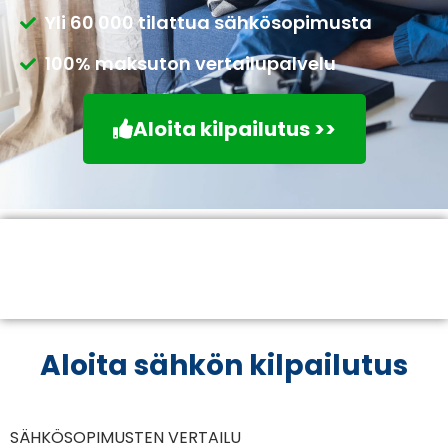
Yli 60 000 tilattua sähkösopimusta
100% maksuton vertailupalvelu
Aloita kilpailutus >>
Aloita sähkön kilpailutus
SÄHKÖSOPIMUSTEN VERTAILU