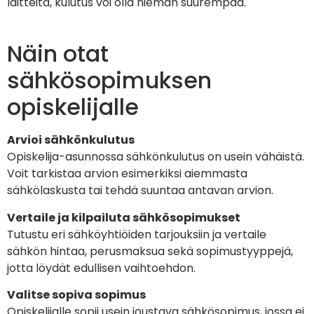
laitteita, kulutus voi olla hieman suurempaa.
Näin otat
sähkösopimuksen
opiskelijalle
Arvioi sähkönkulutus
Opiskelija-asunnossa sähkönkulutus on usein vähäistä.
Voit tarkistaa arvion esimerkiksi aiemmasta
sähkölaskusta tai tehdä suuntaa antavan arvion.
Vertaile ja kilpailuta sähkösopimukset
Tutustu eri sähköyhtiöiden tarjouksiin ja vertaile
sähkön hintaa, perusmaksua sekä sopimustyyppejä,
jotta löydät edullisen vaihtoehdon.
Valitse sopiva sopimus
Opiskelijalle sopii usein joustava sähkösopimus, jossa ei