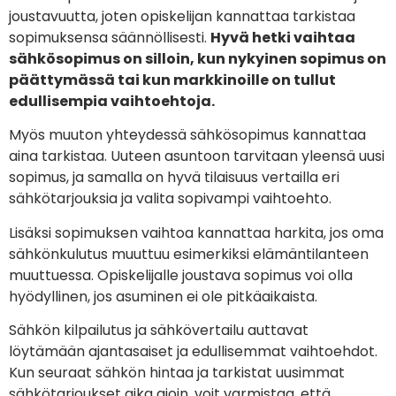
joustavuutta, joten opiskelijan kannattaa tarkistaa
sopimuksensa säännöllisesti.
Hyvä hetki vaihtaa
sähkösopimus on silloin, kun nykyinen sopimus on
päättymässä tai kun markkinoille on tullut
edullisempia vaihtoehtoja.
Myös muuton yhteydessä sähkösopimus kannattaa
aina tarkistaa. Uuteen asuntoon tarvitaan yleensä uusi
sopimus, ja samalla on hyvä tilaisuus vertailla eri
sähkötarjouksia ja valita sopivampi vaihtoehto.
Lisäksi sopimuksen vaihtoa kannattaa harkita, jos oma
sähkönkulutus muuttuu esimerkiksi elämäntilanteen
muuttuessa. Opiskelijalle joustava sopimus voi olla
hyödyllinen, jos asuminen ei ole pitkäaikaista.
Sähkön kilpailutus ja sähkövertailu auttavat
löytämään ajantasaiset ja edullisemmat vaihtoehdot.
Kun seuraat sähkön hintaa ja tarkistat uusimmat
sähkötarjoukset aika ajoin, voit varmistaa, että