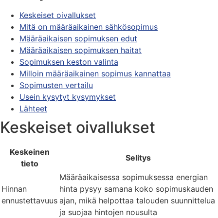
Keskeiset oivallukset
Mitä on määräaikainen sähkösopimus
Määräaikaisen sopimuksen edut
Määräaikaisen sopimuksen haitat
Sopimuksen keston valinta
Milloin määräaikainen sopimus kannattaa
Sopimusten vertailu
Usein kysytyt kysymykset
Lähteet
Keskeiset oivallukset
Keskeinen
Selitys
tieto
Määräaikaisessa sopimuksessa energian
Hinnan
hinta pysyy samana koko sopimuskauden
ennustettavuus
ajan, mikä helpottaa talouden suunnittelua
ja suojaa hintojen nousulta