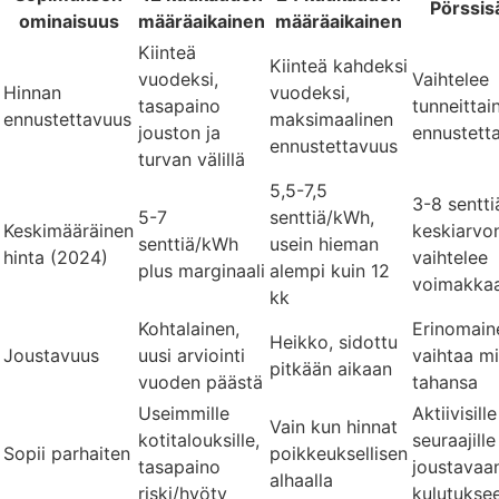
Pörssis
ominaisuus
määräaikainen
määräaikainen
Kiinteä
Kiinteä kahdeksi
vuodeksi,
Vaihtelee
Hinnan
vuodeksi,
tasapaino
tunneittain
ennustettavuus
maksimaalinen
jouston ja
ennustett
ennustettavuus
turvan välillä
5,5-7,5
3-8 sentt
5-7
senttiä/kWh,
Keskimääräinen
keskiarvo
senttiä/kWh
usein hieman
hinta (2024)
vaihtelee
plus marginaali
alempi kuin 12
voimakkaa
kk
Kohtalainen,
Erinomain
Heikko, sidottu
Joustavuus
uusi arviointi
vaihtaa mi
pitkään aikaan
vuoden päästä
tahansa
Useimmille
Aktiivisille
Vain kun hinnat
kotitalouksille,
seuraajille
Sopii parhaiten
poikkeuksellisen
tasapaino
joustavaa
alhaalla
riski/hyöty
kulutukse