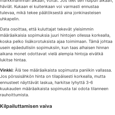
markkinahinnan aikaan, voitat. Jos teet sen huipun aikaan,
häviät. Kukaan ei kuitenkaan voi varmasti ennustaa
tulevaa, mikä tekee päätöksestä aina jonkinasteisen
uhkapelin.
Data osoittaa, että kuluttajat tekevät yleisimmin
määräaikaisia sopimuksia juuri hintojen ollessa korkealla,
koska pelko lisäkorotuksista ajaa toimimaan. Tämä johtaa
usein epäedullisiin sopimuksiin, kun taas alhaisen hinnan
aikana monet odottavat vielä alempia hintoja eivätkä
lukitse hintaa.
Vinkki:
Älä tee määräaikaista sopimusta paniikin vallassa.
Jos pörssisähkön hinta on tilapäisesti korkealla, mutta
ennusteet näyttävät laskua, harkitse lyhyttä 3-6
kuukauden määräaikaista sopimusta tai odota tilanneen
rauhoittumista.
Kilpailuttamisen vaiva