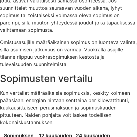
jotka asuvat vakituisesti samassa osoitteessa. Jos
suunnittelet muuttoa seuraavan vuoden aikana, lyhyt
sopimus tai toistaiseksi voimassa oleva sopimus on
parempi, sillä muuton yhteydessä joudut joka tapauksessa
vaihtamaan sopimusta.
Omistusasujille määräaikainen sopimus on luonteva valinta,
sillä asumisen jatkuvuus on varmaa. Vuokralla asujille
tilanne riippuu vuokrasopimuksen kestosta ja
tulevaisuuden suunnitelmista.
Sopimusten vertailu
Kun vertailet määräaikaisia sopimuksia, keskity kolmeen
pääasiaan: energian hintaan sentteinä per kilowattitunti,
kuukausittaiseen perusmaksuun ja sopimuskauden
pituuteen. Näiden pohjalta voit laskea todellisen
kokonaiskustannuksen.
Sopimuksen
12 kuukauden
24 kuukauden