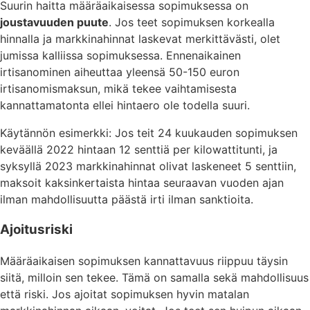
Suurin haitta määräaikaisessa sopimuksessa on
joustavuuden puute
. Jos teet sopimuksen korkealla
hinnalla ja markkinahinnat laskevat merkittävästi, olet
jumissa kalliissa sopimuksessa. Ennenaikainen
irtisanominen aiheuttaa yleensä 50-150 euron
irtisanomismaksun, mikä tekee vaihtamisesta
kannattamatonta ellei hintaero ole todella suuri.
Käytännön esimerkki: Jos teit 24 kuukauden sopimuksen
keväällä 2022 hintaan 12 senttiä per kilowattitunti, ja
syksyllä 2023 markkinahinnat olivat laskeneet 5 senttiin,
maksoit kaksinkertaista hintaa seuraavan vuoden ajan
ilman mahdollisuutta päästä irti ilman sanktioita.
Ajoitusriski
Määräaikaisen sopimuksen kannattavuus riippuu täysin
siitä, milloin sen tekee. Tämä on samalla sekä mahdollisuus
että riski. Jos ajoitat sopimuksen hyvin matalan