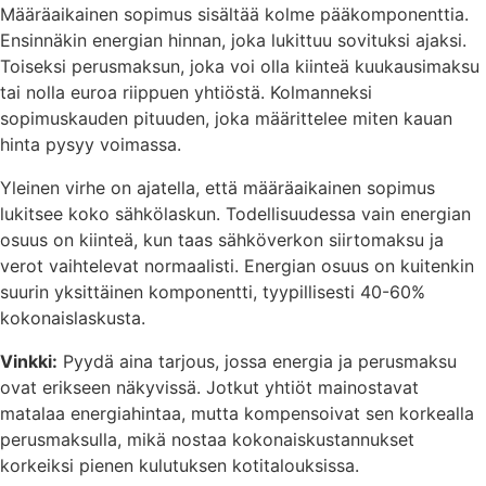
Määräaikainen sopimus sisältää kolme pääkomponenttia.
Ensinnäkin energian hinnan, joka lukittuu sovituksi ajaksi.
Toiseksi perusmaksun, joka voi olla kiinteä kuukausimaksu
tai nolla euroa riippuen yhtiöstä. Kolmanneksi
sopimuskauden pituuden, joka määrittelee miten kauan
hinta pysyy voimassa.
Yleinen virhe on ajatella, että määräaikainen sopimus
lukitsee koko sähkölaskun. Todellisuudessa vain energian
osuus on kiinteä, kun taas sähköverkon siirtomaksu ja
verot vaihtelevat normaalisti. Energian osuus on kuitenkin
suurin yksittäinen komponentti, tyypillisesti 40-60%
kokonaislaskusta.
Vinkki:
Pyydä aina tarjous, jossa energia ja perusmaksu
ovat erikseen näkyvissä. Jotkut yhtiöt mainostavat
matalaa energiahintaa, mutta kompensoivat sen korkealla
perusmaksulla, mikä nostaa kokonaiskustannukset
korkeiksi pienen kulutuksen kotitalouksissa.