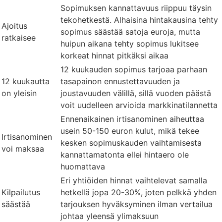
Sopimuksen kannattavuus riippuu täysin
tekohetkestä. Alhaisina hintakausina tehty
Ajoitus
sopimus säästää satoja euroja, mutta
ratkaisee
huipun aikana tehty sopimus lukitsee
korkeat hinnat pitkäksi aikaa
12 kuukauden sopimus tarjoaa parhaan
12 kuukautta
tasapainon ennustettavuuden ja
on yleisin
joustavuuden välillä, sillä vuoden päästä
voit uudelleen arvioida markkinatilannetta
Ennenaikainen irtisanominen aiheuttaa
usein 50-150 euron kulut, mikä tekee
Irtisanominen
kesken sopimuskauden vaihtamisesta
voi maksaa
kannattamatonta ellei hintaero ole
huomattava
Eri yhtiöiden hinnat vaihtelevat samalla
Kilpailutus
hetkellä jopa 20-30%, joten pelkkä yhden
säästää
tarjouksen hyväksyminen ilman vertailua
johtaa yleensä ylimaksuun