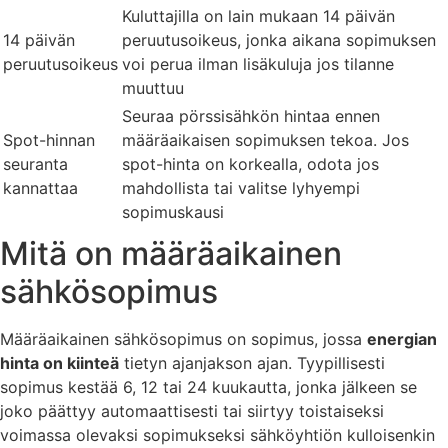
Kuluttajilla on lain mukaan 14 päivän
14 päivän
peruutusoikeus, jonka aikana sopimuksen
peruutusoikeus
voi perua ilman lisäkuluja jos tilanne
muuttuu
Seuraa pörssisähkön hintaa ennen
Spot-hinnan
määräaikaisen sopimuksen tekoa. Jos
seuranta
spot-hinta on korkealla, odota jos
kannattaa
mahdollista tai valitse lyhyempi
sopimuskausi
Mitä on määräaikainen
sähkösopimus
Määräaikainen sähkösopimus on sopimus, jossa
energian
hinta on kiinteä
tietyn ajanjakson ajan. Tyypillisesti
sopimus kestää 6, 12 tai 24 kuukautta, jonka jälkeen se
joko päättyy automaattisesti tai siirtyy toistaiseksi
voimassa olevaksi sopimukseksi sähköyhtiön kulloisenkin