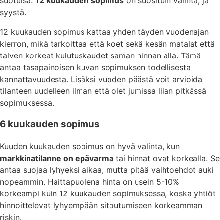
suotuisa.
12 kuukauden sopimus
on suosituin valinta, ja
syystä.
12 kuukauden sopimus kattaa yhden täyden vuodenajan
kierron, mikä tarkoittaa että koet sekä kesän matalat että
talven korkeat kulutuskaudet saman hinnan alla. Tämä
antaa tasapainoisen kuvan sopimuksen todellisesta
kannattavuudesta. Lisäksi vuoden päästä voit arvioida
tilanteen uudelleen ilman että olet jumissa liian pitkässä
sopimuksessa.
6 kuukauden sopimus
Kuuden kuukauden sopimus on hyvä valinta, kun
markkinatilanne on epävarma
tai hinnat ovat korkealla. Se
antaa suojaa lyhyeksi aikaa, mutta pitää vaihtoehdot auki
nopeammin. Haittapuolena hinta on usein 5-10%
korkeampi kuin 12 kuukauden sopimuksessa, koska yhtiöt
hinnoittelevat lyhyempään sitoutumiseen korkeamman
riskin.