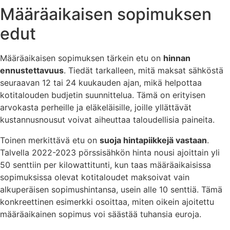
Määräaikaisen sopimuksen
edut
Määräaikaisen sopimuksen tärkein etu on
hinnan
ennustettavuus
. Tiedät tarkalleen, mitä maksat sähköstä
seuraavan 12 tai 24 kuukauden ajan, mikä helpottaa
kotitalouden budjetin suunnittelua. Tämä on erityisen
arvokasta perheille ja eläkeläisille, joille yllättävät
kustannusnousut voivat aiheuttaa taloudellisia paineita.
Toinen merkittävä etu on
suoja hintapiikkejä vastaan
.
Talvella 2022-2023 pörssisähkön hinta nousi ajoittain yli
50 senttiin per kilowattitunti, kun taas määräaikaisissa
sopimuksissa olevat kotitaloudet maksoivat vain
alkuperäisen sopimushintansa, usein alle 10 senttiä. Tämä
konkreettinen esimerkki osoittaa, miten oikein ajoitettu
määräaikainen sopimus voi säästää tuhansia euroja.