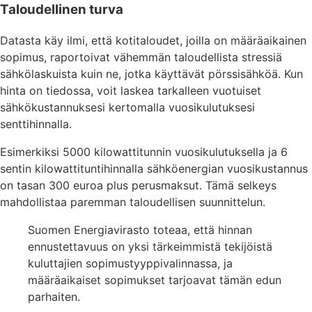
Taloudellinen turva
Datasta käy ilmi, että kotitaloudet, joilla on määräaikainen
sopimus, raportoivat vähemmän taloudellista stressiä
sähkölaskuista kuin ne, jotka käyttävät pörssisähköä. Kun
hinta on tiedossa, voit laskea tarkalleen vuotuiset
sähkökustannuksesi kertomalla vuosikulutuksesi
senttihinnalla.
Esimerkiksi 5000 kilowattitunnin vuosikulutuksella ja 6
sentin kilowattituntihinnalla sähköenergian vuosikustannus
on tasan 300 euroa plus perusmaksut. Tämä selkeys
mahdollistaa paremman taloudellisen suunnittelun.
Suomen Energiavirasto toteaa, että hinnan
ennustettavuus on yksi tärkeimmistä tekijöistä
kuluttajien sopimustyyppivalinnassa, ja
määräaikaiset sopimukset tarjoavat tämän edun
parhaiten.