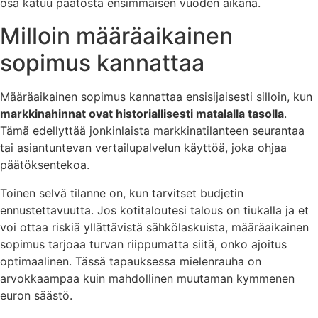
osa katuu päätöstä ensimmäisen vuoden aikana.
Milloin määräaikainen
sopimus kannattaa
Määräaikainen sopimus kannattaa ensisijaisesti silloin, kun
markkinahinnat ovat historiallisesti matalalla tasolla
.
Tämä edellyttää jonkinlaista markkinatilanteen seurantaa
tai asiantuntevan vertailupalvelun käyttöä, joka ohjaa
päätöksentekoa.
Toinen selvä tilanne on, kun tarvitset budjetin
ennustettavuutta. Jos kotitaloutesi talous on tiukalla ja et
voi ottaa riskiä yllättävistä sähkölaskuista, määräaikainen
sopimus tarjoaa turvan riippumatta siitä, onko ajoitus
optimaalinen. Tässä tapauksessa mielenrauha on
arvokkaampaa kuin mahdollinen muutaman kymmenen
euron säästö.