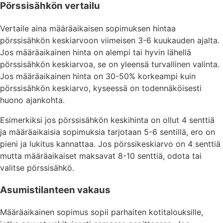
Pörssisähkön vertailu
Vertaile aina määräaikaisen sopimuksen hintaa
pörssisähkön keskiarvoon viimeisen 3-6 kuukauden ajalta.
Jos määräaikainen hinta on alempi tai hyvin lähellä
pörssisähkön keskiarvoa, se on yleensä turvallinen valinta.
Jos määräaikainen hinta on 30-50% korkeampi kuin
pörssisähkön keskiarvo, kyseessä on todennäköisesti
huono ajankohta.
Esimerkiksi jos pörssisähkön keskihinta on ollut 4 senttiä
ja määräaikaisia sopimuksia tarjotaan 5-6 sentillä, ero on
pieni ja lukitus kannattaa. Jos pörssikeskiarvo on 4 senttiä
mutta määräaikaiset maksavat 8-10 senttiä, odota tai
valitse pörssisähkö.
Asumistilanteen vakaus
Määräaikainen sopimus sopii parhaiten kotitalouksille,