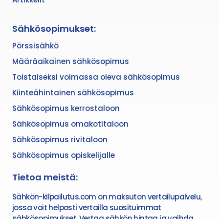
Sähkösopimukset:
Pörssisähkö
Määräaikainen sähkösopimus
Toistaiseksi voimassa oleva sähkösopimus
Kiinteähintainen sähkösopimus
Sähkösopimus kerrostaloon
Sähkösopimus omakotitaloon
Sähkösopimus rivitaloon
Sähkösopimus opiskelijalle
Tietoa meistä:
Sähkön-kilpailutus.com on maksuton vertailupalvelu,
jossa voit helposti vertailla suosituimmat
sähkösopimukset. Vertaa sähkön hintaa ja vaihda