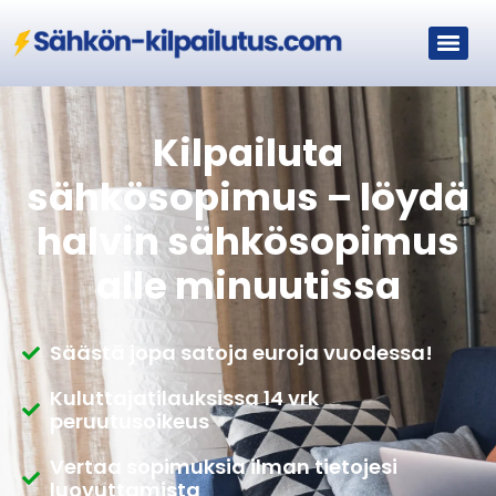
Kilpailuta
sähkösopimus – löydä
halvin sähkösopimus
alle minuutissa
Säästä jopa satoja euroja vuodessa!
Kuluttajatilauksissa 14 vrk
peruutusoikeus
Vertaa sopimuksia ilman tietojesi
luovuttamista