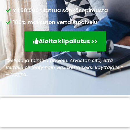
Yli 60 000 tilattua sähkösopimusta
100% maksuton vertailupalvelu
Aloita kilpailutus >>
”Selkeä ja toimiva palvelu. Arvostan sitä, että
vertailu oli tehty näin yksinkertaiseksi käyttäjälle.”
– Marika