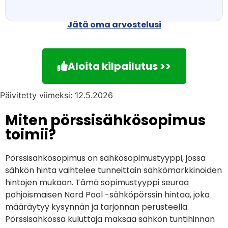
Jätä oma arvostelusi
Aloita kilpailutus >>
Päivitetty viimeksi: 12.5.2026
Miten pörssisähkösopimus
toimii?
Pörssisähkösopimus on sähkösopimustyyppi, jossa
sähkön hinta vaihtelee tunneittain sähkömarkkinoiden
hintojen mukaan. Tämä sopimustyyppi seuraa
pohjoismaisen Nord Pool -sähköpörssin hintaa, joka
määräytyy kysynnän ja tarjonnan perusteella.
Pörssisähkössä kuluttaja maksaa sähkön tuntihinnan