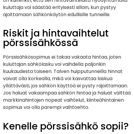
on kuitenkin, että sen hintavaihteluita hyödyntämällä
kuluttaja voi säästää erityisesti silloin, kun pystyy
ajoittamaan sähkönkäytön edullisille tunneille.
Riskit ja hintavaihtelut
pörssisähkössä
Pörssisähkösopimus ei takaa vakaata hintaa, joten
kuluttajan sähkölasku voi vaihdella paljonkin
kuukaudesta toiseen. Talven huipputunneilla hinnat
voivat olla korkealla, mikä voi kasvattaa laskua
yllättävästi, jos sähkön käyttöä ei pysty rajoittamaan.
Jos haluat vakaampaa sähkön hintaa ja haluat välttää
markkinahintojen nopeat vaihtelut, kiinteähintainen
sopimus voi olla parempi vaihtoehto.
Kenelle pörssisähkö sopii?