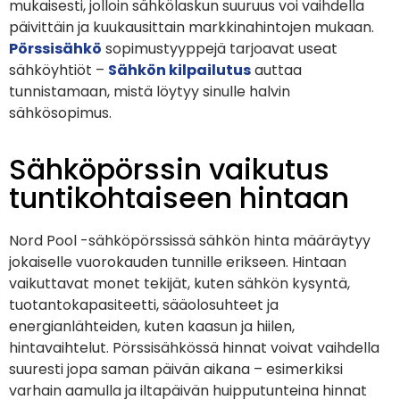
mukaisesti, jolloin sähkölaskun suuruus voi vaihdella
päivittäin ja kuukausittain markkinahintojen mukaan.
Pörssisähkö
sopimustyyppejä tarjoavat useat
sähköyhtiöt –
Sähkön kilpailutus
auttaa
tunnistamaan, mistä löytyy sinulle halvin
sähkösopimus.
Sähköpörssin vaikutus
tuntikohtaiseen hintaan
Nord Pool -sähköpörssissä sähkön hinta määräytyy
jokaiselle vuorokauden tunnille erikseen. Hintaan
vaikuttavat monet tekijät, kuten sähkön kysyntä,
tuotantokapasiteetti, sääolosuhteet ja
energianlähteiden, kuten kaasun ja hiilen,
hintavaihtelut. Pörssisähkössä hinnat voivat vaihdella
suuresti jopa saman päivän aikana – esimerkiksi
varhain aamulla ja iltapäivän huipputunteina hinnat