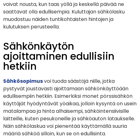
voivat nousta, kun taas yöllä ja keskellä päivää ne
saattavat olla edullisempia. Kuluttajan sähkölasku
muodostuu näiden tuntikohtaisten hintojen ja
kulutuksen perusteella.
Sähkönkäytön
ajoittaminen edullisiin
hetkiin
Sähkösopimus
voi tuoda säästöjä niille, jotka
pystyvät joustavasti ajoittamaan sähkönkäyttöään
edullisempiin hetkiin. Esimerkiksi monet pörssisähkön
käyttäjät hyödyntävät yöaikaa, jolloin kysyntä on usein
matalampaa ja hinta alhaisempi, sähköintensiivisille
laitteille, kuten pesukoneille ja sähköauton lataukselle.
Näin sähkölaskua voi pienentää käyttämällä suuria
määriä sähköä silloin, kun se on edullisinta.