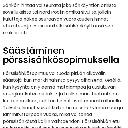
Sähkön hintaa voi seurata joko sähköyhtiön omista
sovelluksista tai Nord Poolin omilta sivuilta, jolloin
kuluttaja näkee seuraavan vuorokauden hinnat
etukäteen ja voi suunnitella sähkönkäyttönsä sen
mukaisesti.
Säästäminen
pörssisähkösopimuksella
Pörssisähkösopimus voi tuoda pitkän aikavälin
säästöjä, kun markkinahinta pysyy alhaisena. Kesällä,
kun kysyntä on yleensä matalampaa ja uusiutuvan
energian, kuten aurinko- ja tuulivoiman, tuotanto on
korkeimmillaan, sähkön hinnat ovat monesti alhaalla.
Talvella hinnat voivat kuitenkin nousta kylmän sään ja
lämmitystarpeen vuoksi, mikä voi tehdä
pörssisähköstä kalliin vaihtoehdon. Pörssisähkön etu