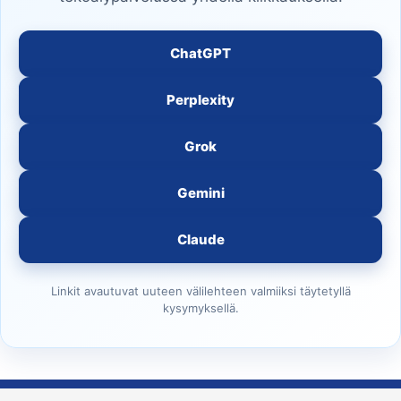
ChatGPT
Perplexity
Grok
Gemini
Claude
Linkit avautuvat uuteen välilehteen valmiiksi täytetyllä
kysymyksellä.