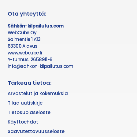
Ota yhteyttä:
Sähkön-kilpailutus.com
WebCube Oy
Salmentie 1 A13
63300 Alavus
www.webcube.fi
Y-tunnus: 2658911-6
info@sahkon-kilpailutus.com
Tärkeää tietoa:
Arvostelut ja kokemuksia
Tilaa uutiskirje
Tietosuojaseloste
Käyttöehdot
Saavutettavuusseloste