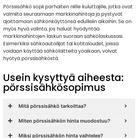
Pörssisähkö sopii parhaiten niille kuluttajille, jotka ovat
valmiita seuraamaan markkinahintoja ja pystyvät
ajoittamaan sähkönkäyttönsä edullisiin aikoihin. Se on
myös hyvä valinta, jos haluat hyödyntää
markkinahintojen laskun suoraan sähkölaskussasi.
Esimerkiksi sähköautoilijat tai kotitaloudet, joissa
voidaan käyttää sähkölaitteita yöaikaan, voivat
hyötyä pörssisähköstä.
Usein kysyttyä aiheesta:
pörssisähkösopimus
Mitä pörssisähkö tarkoittaa?
Miten pörssisähkön hinta muodostuu?
Miksi pörssisähkön hinta vaihtelee?