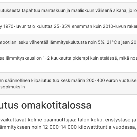
tuksesta tapahtuu marraskuun ja maaliskuun välisenä aikana, joll
tty 1970-luvun talo kuluttaa 25-35% enemmän kuin 2010-luvun rak
mpötilan lasku vähentää lämmityskulutusta noin 5%. 21°C sijaan 
a lämmityskausi on 1-2 kuukautta pidempi kuin etelässä, mikä n
säännöllinen kilpailutus tuo keskimäärin 200-400 euron vuotuisen 
 sopimuksiin
utus omakotitalossa
aikuttavat kolme päämuuttujaa: talon koko, eristystaso ja
 lämmitykseen noin 12 000-14 000 kilowattituntia vuodessa, 