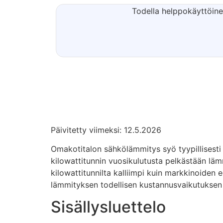
Todella helppokäyttöine
Päivitetty viimeksi: 12.5.2026
Omakotitalon sähkölämmitys syö tyypillisest
kilowattitunnin vuosikulutusta pelkästään läm
kilowattitunnilta kalliimpi kuin markkinoiden
lämmityksen todellisen kustannusvaikutuksen j
Sisällysluettelo