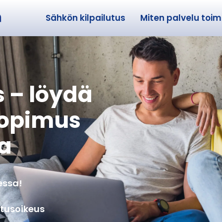
Sähkön kilpailutus
Miten palvelu toimi
 – löydä
sopimus
sa
essa!
utusoikeus