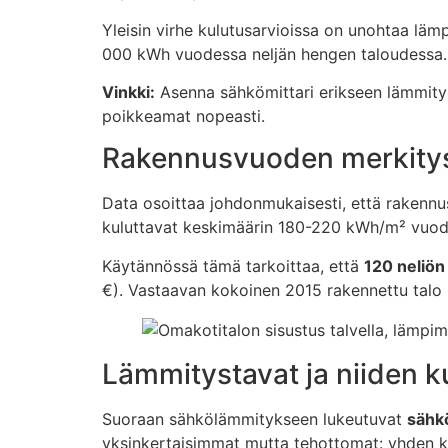
Yleisin virhe kulutusarvioissa on unohtaa lä
000 kWh vuodessa neljän hengen taloudessa. T
Vinkki:
Asenna sähkömittari erikseen lämmitysp
poikkeamat nopeasti.
Rakennusvuoden merkitys
Data osoittaa johdonmukaisesti, että rakennu
kuluttavat keskimäärin 180-220 kWh/m² vuod
Käytännössä tämä tarkoittaa, että
120 neliön
€). Vastaavan kokoinen 2015 rakennettu talo
Lämmitystavat ja niiden ku
Suoraan sähkölämmitykseen lukeutuvat
sähkö
yksinkertaisimmat mutta tehottomat: yhden ki