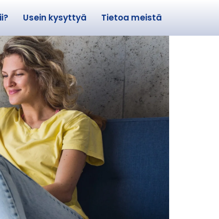
i?
Usein kysyttyä
Tietoa meistä