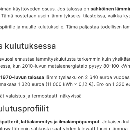
mpimän käyttöveden osuus. Jos talossa on
sähköinen lämmi
ämä nostetaan usein lämmitykseksi tilastoissa, vaikka kys
iirille ja muulle kulutukselle. Tämä paljastaa todellisen l
 kulutuksessa
svuosi ennustaa lämmityskulutusta tarkemmin kuin yksikään
essa, kun 2010-luvun matalaenergiatalo pysyy 80-100 kWh/
 1970-luvun talossa
lämmityslasku on 2 640 euroa vuodess
 maksaa 1 320 euroa (11 000 kWh × 0,12 €). Ero on 1 320 e
lutusprofiilit
patterit, lattialämmitys ja ilmalämpöpumput
. Jokaisen kul
lowattitunnin sähköstä saat yhden kilowattitunnin lämpöä.