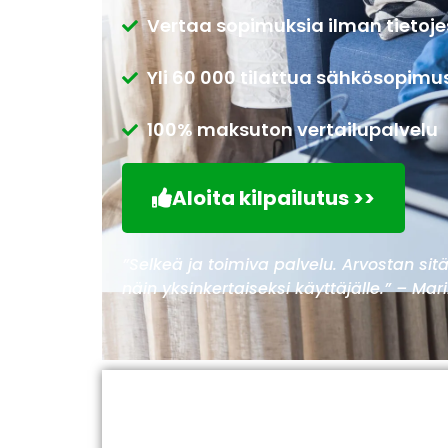
Vertaa sopimuksia ilman tietoje
Yli 60 000 tilattua sähkösopimu
100% maksuton vertailupalvelu
Aloita kilpailutus >>
”Selkeä ja toimiva palvelu. Arvostan sitä,
näin yksinkertaiseksi käyttäjälle.” – Mar