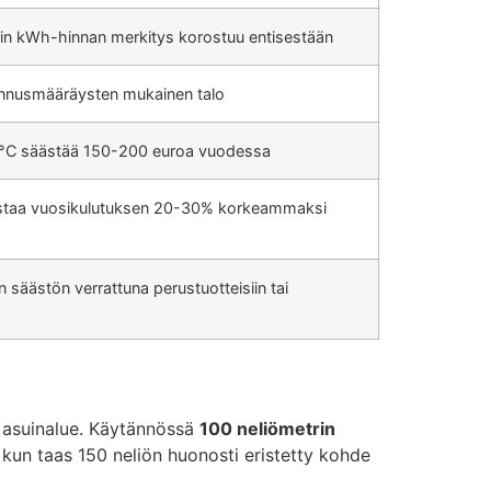
oin kWh-hinnan merkitys korostuu entisestään
ennusmääräysten mukainen talo
20°C säästää 150-200 euroa vuodessa
ostaa vuosikulutuksen 20-30% korkeammaksi
säästön verrattuna perustuotteisiin tai
 asuinalue. Käytännössä
100 neliömetrin
kun taas 150 neliön huonosti eristetty kohde