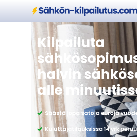
Kilpailuta
sähkösopimus
halvin sähkö
alle minuutis
Säästä jopa satoja euroja vuod
Kuluttajatilauksissa 14 vrk peru