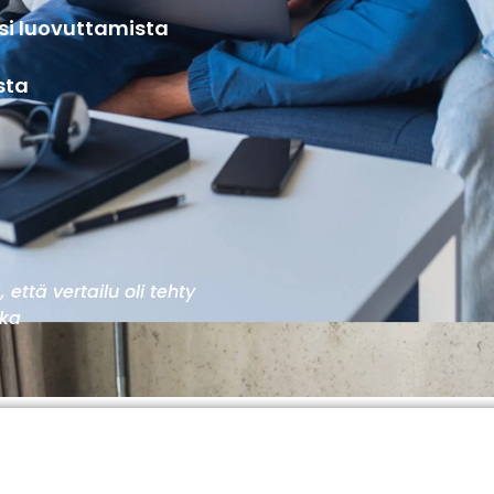
si luovuttamista
sta
 että vertailu oli tehty
ika