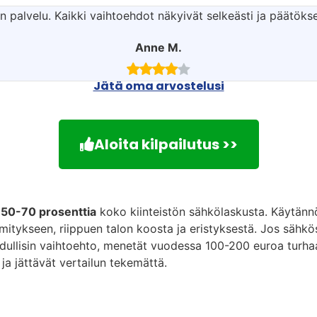
n palvelu. Kaikki vaihtoehdot näkyivät selkeästi ja päätöks
Anne M.
Jätä oma arvostelusi
Aloita kilpailutus >>
i
50-70 prosenttia
koko kiinteistön sähkölaskusta. Käytänn
mitykseen, riippuen talon koosta ja eristyksestä. Jos sähk
 edullisin vaihtoehto, menetät vuodessa 100-200 euroa turha
a jättävät vertailun tekemättä.