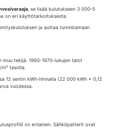
nvesivaraaja
, se lisää kulutukseen 3 000-5
e on eri käyttötarkoituksesta.
ämmityskulutuksen ja auttaa tunnistamaan
 muu tekijä. 1960-1970-lukujen talot
m² tasolla.
a 12 sentin kWh-hinnalla (22 000 kWh × 0,12
uroa vuodessa.
utusprofiili on erilainen. Sähköpatterit ovat