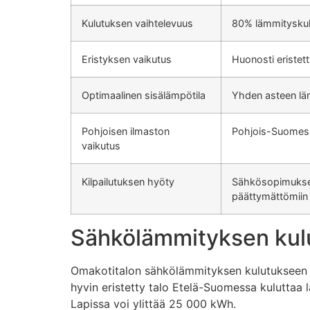
Kulutuksen vaihtelevuus
80% lämmityskulu
Eristyksen vaikutus
Huonosti eriste
Optimaalinen sisälämpötila
Yhden asteen lä
Pohjoisen ilmaston
Pohjois-Suomess
vaikutus
Kilpailutuksen hyöty
Sähkösopimuksen 
päättymättömiin
Sähkölämmityksen kul
Omakotitalon sähkölämmityksen kulutukseen v
hyvin eristetty talo Etelä-Suomessa kuluttaa
Lapissa voi ylittää 25 000 kWh.