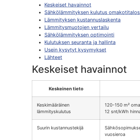
Keskeiset havainnot
Sähkölämmityksen kulutus omakotitalos
Lämmityksen kustannuslaskenta
Lämmitysmuotojen vertailu
Sähkölämmityksen optimointi
Kulutuksen seuranta ja hallinta
Usein kysytyt kysymykset
Lähteet
Keskeiset havainnot
Keskeinen tieto
Keskimääräinen
120-150 m² omak
lämmityskulutus
12 snt/kWh hinna
Suurin kustannustekijä
Sähkösopimuksen
vuosieroa