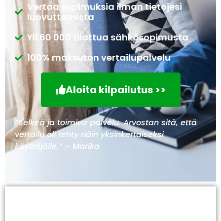
Vertaa sopimuksia ilman tietojesi
luovuttamista
Yli 60 000 tilattua sähkösopimusta
100% maksuton vertailupalvelu
Aloita kilpailutus >>
”Selkeä ja toimiva palvelu. Arvostan sitä, että
vertailu oli tehty näin yksinkertaiseksi
käyttäjälle.” – Marika