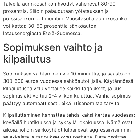
Talvella aurinkosähkön hyödyt vähenevät 80-90
prosenttia. Silloin palaudutaan yölatauksen ja
pörssisähkön optimointiin. Vuositasolla aurinkosähkö
voi kattaa 30-50 prosenttia sähköauton
latausenergiasta Etelä-Suomessa.
Sopimuksen vaihto ja
kilpailutus
Sopimuksen vaihtaminen vie 10 minuuttia, ja säästö on
300-600 euroa vuodessa sähköautoilijalla. Käytännössä
kilpailutuspalvelu vertailee kaikki tarjoukset, ja uusi
sopimus aktivoituu 2-4 viikon kuluttua. Vanha sopimus
päättyy automaattisesti, eikä irtisanomista tarvita.
Kilpailuttaminen kannattaa tehdä kaksi kertaa vuodessa:
keväällä huhtikuussa ja syksyllä lokakuussa. Nämä ovat
aikoja, jolloin sähköyhtiöt kilpailevat aggressiivisimmin
asiakkaista ja tarjoukset ovat parhaita. Data osoittaa,