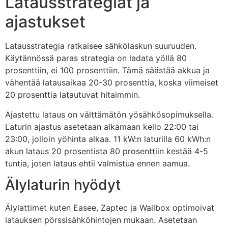
Latausstrategiat ja
ajastukset
Latausstrategia ratkaisee sähkölaskun suuruuden.
Käytännössä paras strategia on ladata yöllä 80
prosenttiin, ei 100 prosenttiin. Tämä säästää akkua ja
vähentää latausaikaa 20-30 prosenttia, koska viimeiset
20 prosenttia latautuvat hitaimmin.
Ajastettu lataus on välttämätön yösähkösopimuksella.
Laturin ajastus asetetaan alkamaan kello 22:00 tai
23:00, jolloin yöhinta alkaa. 11 kW:n laturilla 60 kWh:n
akun lataus 20 prosentista 80 prosenttiin kestää 4-5
tuntia, joten lataus ehtii valmistua ennen aamua.
Älylaturin hyödyt
Älylattimet kuten Easee, Zaptec ja Wallbox optimoivat
latauksen pörssisähköhintojen mukaan. Asetetaan