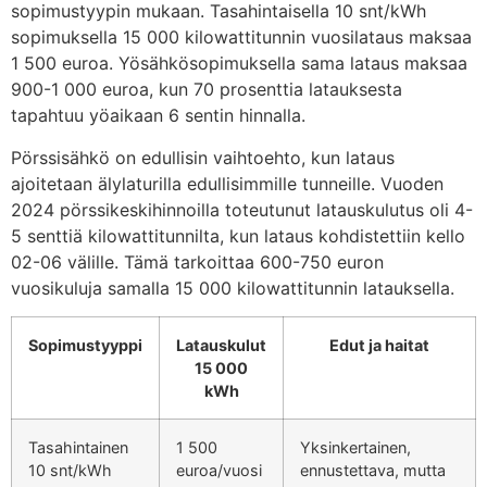
sopimustyypin mukaan. Tasahintaisella 10 snt/kWh
sopimuksella 15 000 kilowattitunnin vuosilataus maksaa
1 500 euroa. Yösähkösopimuksella sama lataus maksaa
900-1 000 euroa, kun 70 prosenttia latauksesta
tapahtuu yöaikaan 6 sentin hinnalla.
Pörssisähkö on edullisin vaihtoehto, kun lataus
ajoitetaan älylaturilla edullisimmille tunneille. Vuoden
2024 pörssikeskihinnoilla toteutunut latauskulutus oli 4-
5 senttiä kilowattitunnilta, kun lataus kohdistettiin kello
02-06 välille. Tämä tarkoittaa 600-750 euron
vuosikuluja samalla 15 000 kilowattitunnin latauksella.
Sopimustyyppi
Latauskulut
Edut ja haitat
15 000
kWh
Tasahintainen
1 500
Yksinkertainen,
10 snt/kWh
euroa/vuosi
ennustettava, mutta