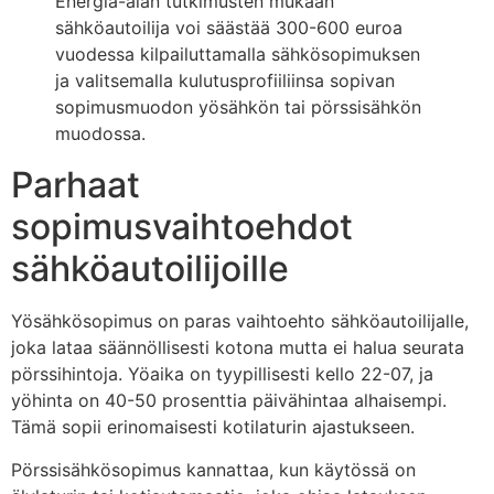
Energia-alan tutkimusten mukaan
sähköautoilija voi säästää 300-600 euroa
vuodessa kilpailuttamalla sähkösopimuksen
ja valitsemalla kulutusprofiiliinsa sopivan
sopimusmuodon yösähkön tai pörssisähkön
muodossa.
Parhaat
sopimusvaihtoehdot
sähköautoilijoille
Yösähkösopimus on paras vaihtoehto sähköautoilijalle,
joka lataa säännöllisesti kotona mutta ei halua seurata
pörssihintoja. Yöaika on tyypillisesti kello 22-07, ja
yöhinta on 40-50 prosenttia päivähintaa alhaisempi.
Tämä sopii erinomaisesti kotilaturin ajastukseen.
Pörssisähkösopimus kannattaa, kun käytössä on