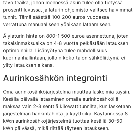
tavoiteaika, johon mennessä akun tulee olla tietyssä
prosenttiluvussa, ja laturin ohjelmisto valitsee halvimmat
tunnit. Tämä säästää 100-200 euroa vuodessa
verrattuna manuaaliseen yöaikaan lataamiseen.
Älylaturin hinta on 800-1 500 euroa asennettuna, joten
takaisinmaksuaika on 4-8 vuotta pelkästään latauksen
optimoinnilla. Lisähyötynä tulee mahdollisuus
kuormanhallintaan, jolloin koko talon sähköliittymä ei
ylity latauksen aikana.
Aurinkosähkön integrointi
Oma aurinkosähköjärjestelmä muuttaa laskelmia täysin.
Kesällä päivällä lataaminen omalla aurinkosähköllä
maksaa vain 2-3 senttiä kilowattitunnilta, kun lasketaan
järjestelmän hankintahinta ja käyttöikä. Käytännössä 8
kW:n aurinkosähköjärjestelmä tuottaa kesällä 30-50
kWh päivässä, mikä riittää täyteen lataukseen.