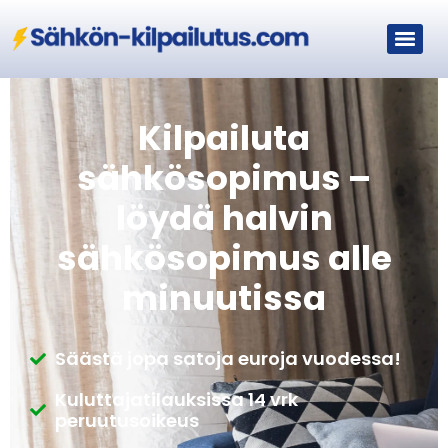
Kilpailuta
sähkösopimus –
löydä halvin
sähkösopimus alle
minuutissa
Säästä jopa satoja euroja vuodessa!
Kuluttajatilauksissa 14 vrk
peruutusoikeus