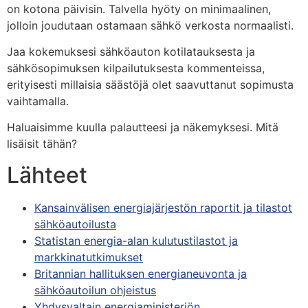
on kotona päivisin. Talvella hyöty on minimaalinen,
jolloin joudutaan ostamaan sähkö verkosta normaalisti.
Jaa kokemuksesi sähköauton kotilatauksesta ja
sähkösopimuksen kilpailutuksesta kommenteissa,
erityisesti millaisia säästöjä olet saavuttanut sopimusta
vaihtamalla.
Haluaisimme kuulla palautteesi ja näkemyksesi. Mitä
lisäisit tähän?
Lähteet
Kansainvälisen energiajärjestön raportit ja tilastot
sähköautoilusta
Statistan energia-alan kulutustilastot ja
markkinatutkimukset
Britannian hallituksen energianeuvonta ja
sähköautoilun ohjeistus
Yhdysvaltain energiaministeriön