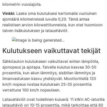
kilometrin vuosiajolla.
Vinkki:
Laske oma kulutuksesi kertomalla vuotuinen
ajomäärä kilometreissä luvulla 0,20. Tämä antaa
realistisen arvion kilowattitunneista, kun otat huomioon
talven lisäkulutuksen ja lataushäviöt.
Kulutukseen vaikuttavat tekijät
Sähköauton kulutukseen vaikuttavat eniten lämpötila,
ajonopeus ja ajotapa. Talvella kulutus kasvaa 30-50
prosenttia, kun akun lämmitys, sisätilan lämmitys ja
ilmanvastuksen kasvu yhdistyvät. Moottoritiellä 120
km/h nopeus nostaa kulutuksen 25-35 prosenttia
verrattuna 100 km/h nopeuteen.
Lataushäviöt ovat todellinen kuluerä. 11 kW:n AC-laturilla
lataushäviö on 10-15 prosenttia, mikä tarkoittaa että 60