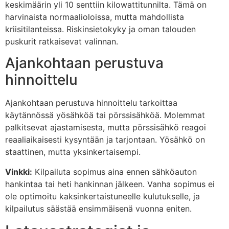
keskimäärin yli 10 senttiin kilowattitunnilta. Tämä on
harvinaista normaalioloissa, mutta mahdollista
kriisitilanteissa. Riskinsietokyky ja oman talouden
puskurit ratkaisevat valinnan.
Ajankohtaan perustuva
hinnoittelu
Ajankohtaan perustuva hinnoittelu tarkoittaa
käytännössä yösähköä tai pörssisähköä. Molemmat
palkitsevat ajastamisesta, mutta pörssisähkö reagoi
reaaliaikaisesti kysyntään ja tarjontaan. Yösähkö on
staattinen, mutta yksinkertaisempi.
Vinkki:
Kilpailuta sopimus aina ennen sähköauton
hankintaa tai heti hankinnan jälkeen. Vanha sopimus ei
ole optimoitu kaksinkertaistuneelle kulutukselle, ja
kilpailutus säästää ensimmäisenä vuonna eniten.