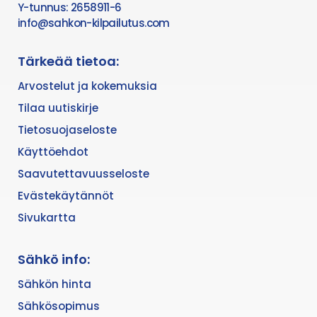
Y-tunnus: 2658911-6
info@sahkon-kilpailutus.com
Tärkeää tietoa:
Arvostelut ja kokemuksia
Tilaa uutiskirje
Tietosuojaseloste
Käyttöehdot
Saavutettavuusseloste
Evästekäytännöt
Sivukartta
Sähkö info:
Sähkön hinta
Sähkösopimus