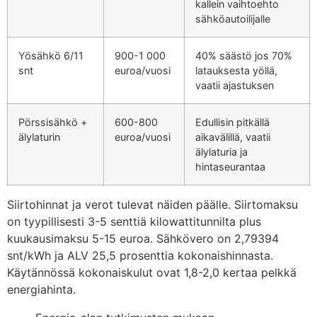
kallein vaihtoehto
sähköautoilijalle
Yösähkö 6/11
900-1 000
40% säästö jos 70%
snt
euroa/vuosi
latauksesta yöllä,
vaatii ajastuksen
Pörssisähkö +
600-800
Edullisin pitkällä
älylaturin
euroa/vuosi
aikavälillä, vaatii
älylaturia ja
hintaseurantaa
Siirtohinnat ja verot tulevat näiden päälle. Siirtomaksu
on tyypillisesti 3-5 senttiä kilowattitunnilta plus
kuukausimaksu 5-15 euroa. Sähkövero on 2,79394
snt/kWh ja ALV 25,5 prosenttia kokonaishinnasta.
Käytännössä kokonaiskulut ovat 1,8-2,0 kertaa pelkkä
energiahinta.