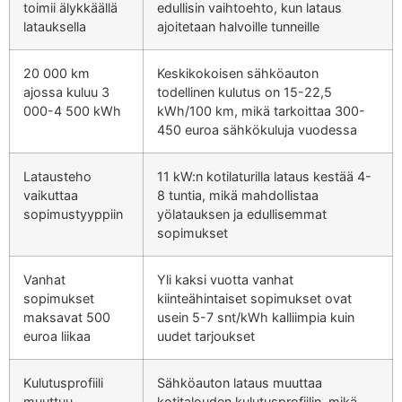
toimii älykkäällä
edullisin vaihtoehto, kun lataus
latauksella
ajoitetaan halvoille tunneille
20 000 km
Keskikokoisen sähköauton
ajossa kuluu 3
todellinen kulutus on 15-22,5
000-4 500 kWh
kWh/100 km, mikä tarkoittaa 300-
450 euroa sähkökuluja vuodessa
Latausteho
11 kW:n kotilaturilla lataus kestää 4-
vaikuttaa
8 tuntia, mikä mahdollistaa
sopimustyyppiin
yölatauksen ja edullisemmat
sopimukset
Vanhat
Yli kaksi vuotta vanhat
sopimukset
kiinteähintaiset sopimukset ovat
maksavat 500
usein 5-7 snt/kWh kalliimpia kuin
euroa liikaa
uudet tarjoukset
Kulutusprofiili
Sähköauton lataus muuttaa
muuttuu
kotitalouden kulutusprofiilin, mikä