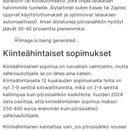
älylaturin tai kotiautomaatio, joka ohjaa latauksen
halvimmille tunneille. Älylattimet kuten Easee tai Zaptec
oppivat käyttötottumukset ja optimoivat latauksen
automaattisesti. Ilman älylatureja pörssisähkön hyödyt
jäävät 30-40 prosenttia pienemmiksi.
Kiinteähintaiset sopimukset
Kiinteähintainen sopimus on turvallisin vaihtoehto, mutta
sähköautoilijalle se on lähes aina kallein.
Kiinteähintaisella 12 kuukauden sopimuksella hinta on
nyt 7-9 senttiä kilowattitunnilta, mikä on 2-4 senttiä
kalliimpaa kuin pörssisähkön keskihinta. Vuoden 2024
data osoittaa, että kiinteähintainen sopimus maksoi
250-400 euroa enemmän kuin pörssisähkö
sähköautoilijalle.
Kiinteähintainen kannattaa vain, jos pörssisähkö nousee