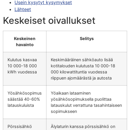
Usein kysytyt kysymykset
Lähteet
Keskeiset oivallukset
Keskeinen
Selitys
havainto
Kulutus kasvaa
Keskimääräinen sähköauto lisää
10 000-18 000
kotitalouden kulutusta 10 000-18
kWh vuodessa
000 kilowattituntia vuodessa
riippuen ajomäärästä ja autosta
Yösähkösopimus
Yöaikaan lataaminen
säästää 40-60%
yösähkösopimuksella puolittaa
latauskuluista
latauskulut verrattuna tasahintaiseen
sopimukseen
Pörssisähkö
Älylaturin kanssa pörssisähkö on