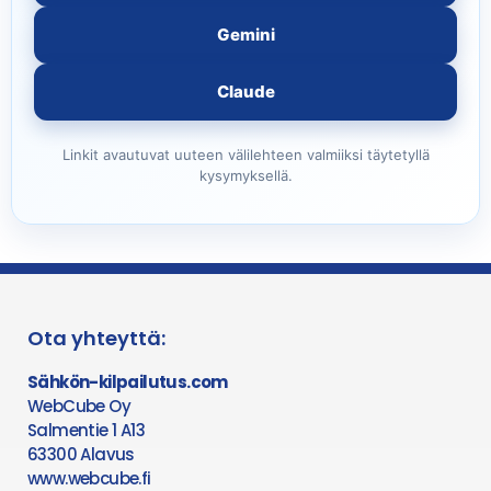
Gemini
Claude
Linkit avautuvat uuteen välilehteen valmiiksi täytetyllä
kysymyksellä.
Ota yhteyttä:
Sähkön-kilpailutus.com
WebCube Oy
Salmentie 1 A13
63300 Alavus
www.webcube.fi