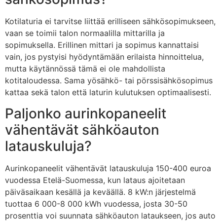
Kotilaturia ei tarvitse liittää erilliseen sähkösopimukseen,
vaan se toimii talon normaalilla mittarilla ja
sopimuksella. Erillinen mittari ja sopimus kannattaisi
vain, jos pystyisi hyödyntämään erilaista hinnoittelua,
mutta käytännössä tämä ei ole mahdollista
kotitaloudessa. Sama yösähkö- tai pörssisähkösopimus
kattaa sekä talon että laturin kulutuksen optimaalisesti.
Paljonko aurinkopaneelit
vähentävät sähköauton
latauskuluja?
Aurinkopaneelit vähentävät latauskuluja 150-400 euroa
vuodessa Etelä-Suomessa, kun lataus ajoitetaan
päiväsaikaan kesällä ja keväällä. 8 kW:n järjestelmä
tuottaa 6 000-8 000 kWh vuodessa, josta 30-50
prosenttia voi suunnata sähköauton lataukseen, jos auto