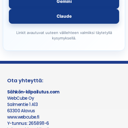
Gemini
Claude
Linkit avautuvat uuteen välilehteen valmiiksi täytetyllä
kysymyksellä.
Ota yhteyttä:
Sähkön-kilpailutus.com
WebCube Oy
Salmentie 1 A13
63300 Alavus
www.webcube.fi
Y-tunnus: 2658911-6