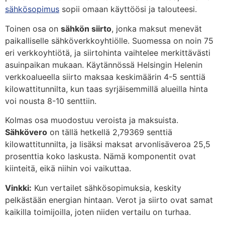
sähkösopimus
sopii omaan käyttöösi ja talouteesi.
Toinen osa on
sähkön siirto
, jonka maksut menevät
paikalliselle sähköverkkoyhtiölle. Suomessa on noin 75
eri verkkoyhtiötä, ja siirtohinta vaihtelee merkittävästi
asuinpaikan mukaan. Käytännössä Helsingin Helenin
verkkoalueella siirto maksaa keskimäärin 4-5 senttiä
kilowattitunnilta, kun taas syrjäisemmillä alueilla hinta
voi nousta 8-10 senttiin.
Kolmas osa muodostuu veroista ja maksuista.
Sähkövero
on tällä hetkellä 2,79369 senttiä
kilowattitunnilta, ja lisäksi maksat arvonlisäveroa 25,5
prosenttia koko laskusta. Nämä komponentit ovat
kiinteitä, eikä niihin voi vaikuttaa.
Vinkki:
Kun vertailet sähkösopimuksia, keskity
pelkästään energian hintaan. Verot ja siirto ovat samat
kaikilla toimijoilla, joten niiden vertailu on turhaa.