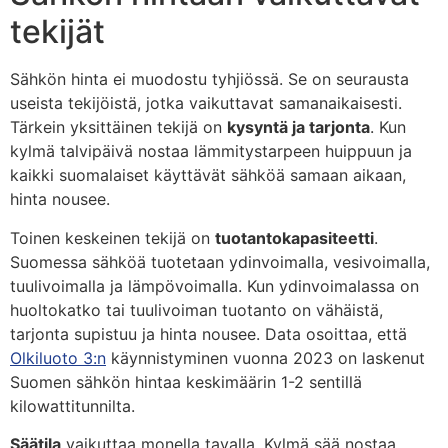
tekijät
Sähkön hinta ei muodostu tyhjiössä. Se on seurausta
useista tekijöistä, jotka vaikuttavat samanaikaisesti.
Tärkein yksittäinen tekijä on
kysyntä ja tarjonta
. Kun
kylmä talvipäivä nostaa lämmitystarpeen huippuun ja
kaikki suomalaiset käyttävät sähköä samaan aikaan,
hinta nousee.
Toinen keskeinen tekijä on
tuotantokapasiteetti
.
Suomessa sähköä tuotetaan ydinvoimalla, vesivoimalla,
tuulivoimalla ja lämpövoimalla. Kun ydinvoimalassa on
huoltokatko tai tuulivoiman tuotanto on vähäistä,
tarjonta supistuu ja hinta nousee. Data osoittaa, että
Olkiluoto 3:n
käynnistyminen vuonna 2023 on laskenut
Suomen sähkön hintaa keskimäärin 1-2 sentillä
kilowattitunnilta.
Säätila
vaikuttaa monella tavalla. Kylmä sää nostaa