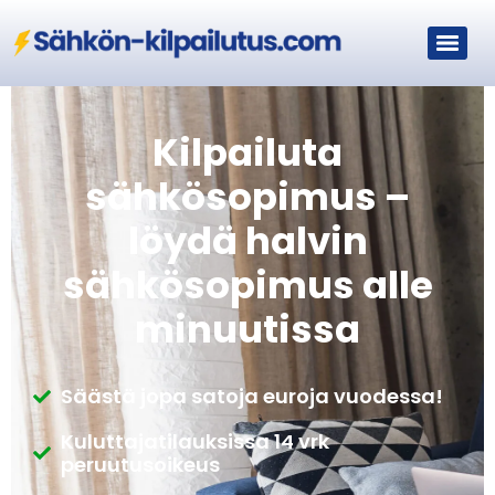
Kilpailuta
sähkösopimus –
löydä halvin
sähkösopimus alle
minuutissa
Säästä jopa satoja euroja vuodessa!
Kuluttajatilauksissa 14 vrk
peruutusoikeus