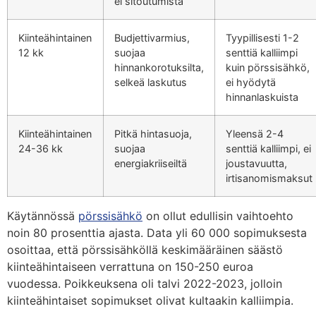
ei sitoutumista
Kiinteähintainen
Budjettivarmius,
Tyypillisesti 1-2
12 kk
suojaa
senttiä kalliimpi
hinnankorotuksilta,
kuin pörssisähkö,
selkeä laskutus
ei hyödytä
hinnanlaskuista
Kiinteähintainen
Pitkä hintasuoja,
Yleensä 2-4
24-36 kk
suojaa
senttiä kalliimpi, ei
energiakriiseiltä
joustavuutta,
irtisanomismaksut
Käytännössä
pörssisähkö
on ollut edullisin vaihtoehto
noin 80 prosenttia ajasta. Data yli 60 000 sopimuksesta
osoittaa, että pörssisähköllä keskimääräinen säästö
kiinteähintaiseen verrattuna on 150-250 euroa
vuodessa. Poikkeuksena oli talvi 2022-2023, jolloin
kiinteähintaiset sopimukset olivat kultaakin kalliimpia.