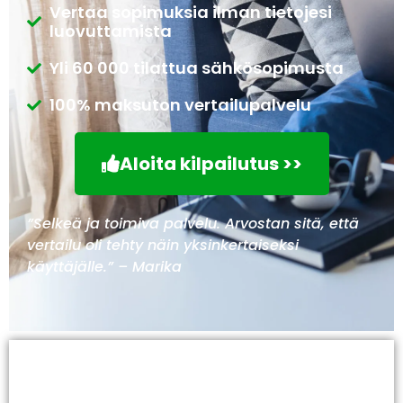
Vertaa sopimuksia ilman tietojesi
luovuttamista
Yli 60 000 tilattua sähkösopimusta
100% maksuton vertailupalvelu
Aloita kilpailutus >>
”Selkeä ja toimiva palvelu. Arvostan sitä, että
vertailu oli tehty näin yksinkertaiseksi
käyttäjälle.” – Marika