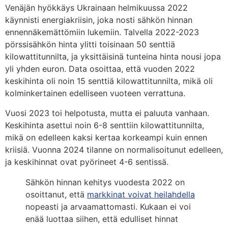
Venäjän hyökkäys Ukrainaan helmikuussa 2022
käynnisti energiakriisin, joka nosti sähkön hinnan
ennennäkemättömiin lukemiin. Talvella 2022-2023
pörssisähkön hinta ylitti toisinaan 50 senttiä
kilowattitunnilta, ja yksittäisinä tunteina hinta nousi jopa
yli yhden euron. Data osoittaa, että vuoden 2022
keskihinta oli noin 15 senttiä kilowattitunnilta, mikä oli
kolminkertainen edelliseen vuoteen verrattuna.
Vuosi 2023 toi helpotusta, mutta ei paluuta vanhaan.
Keskihinta asettui noin 6-8 senttiin kilowattitunnilta,
mikä on edelleen kaksi kertaa korkeampi kuin ennen
kriisiä. Vuonna 2024 tilanne on normalisoitunut edelleen,
ja keskihinnat ovat pyörineet 4-6 sentissä.
Sähkön hinnan kehitys vuodesta 2022 on
osoittanut, että
markkinat voivat heilahdella
nopeasti ja arvaamattomasti. Kukaan ei voi
enää luottaa siihen, että edulliset hinnat