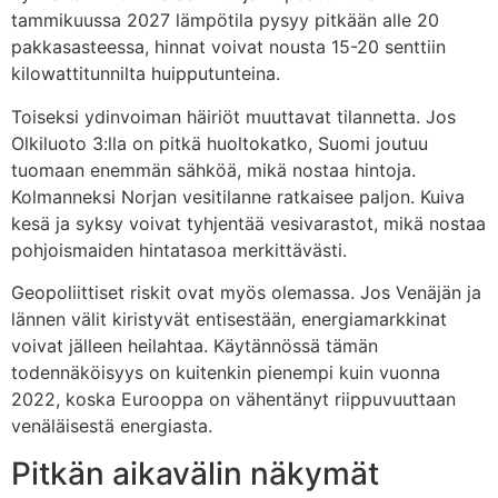
tammikuussa 2027 lämpötila pysyy pitkään alle 20
pakkasasteessa, hinnat voivat nousta 15-20 senttiin
kilowattitunnilta huipputunteina.
Toiseksi ydinvoiman häiriöt muuttavat tilannetta. Jos
Olkiluoto 3:lla on pitkä huoltokatko, Suomi joutuu
tuomaan enemmän sähköä, mikä nostaa hintoja.
Kolmanneksi Norjan vesitilanne ratkaisee paljon. Kuiva
kesä ja syksy voivat tyhjentää vesivarastot, mikä nostaa
pohjoismaiden hintatasoa merkittävästi.
Geopoliittiset riskit ovat myös olemassa. Jos Venäjän ja
lännen välit kiristyvät entisestään, energiamarkkinat
voivat jälleen heilahtaa. Käytännössä tämän
todennäköisyys on kuitenkin pienempi kuin vuonna
2022, koska Eurooppa on vähentänyt riippuvuuttaan
venäläisestä energiasta.
Pitkän aikavälin näkymät