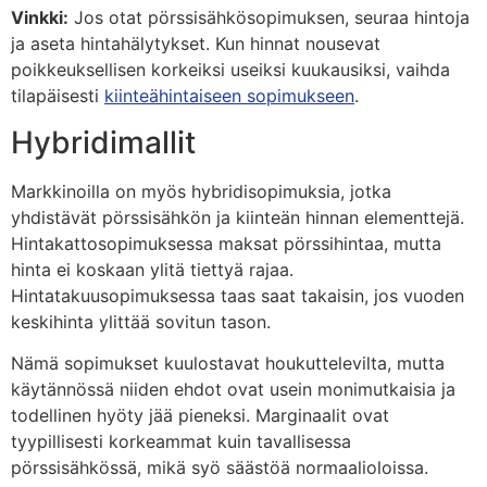
Vinkki:
Jos otat pörssisähkösopimuksen, seuraa hintoja
ja aseta hintahälytykset. Kun hinnat nousevat
poikkeuksellisen korkeiksi useiksi kuukausiksi, vaihda
tilapäisesti
kiinteähintaiseen sopimukseen
.
Hybridimallit
Markkinoilla on myös hybridisopimuksia, jotka
yhdistävät pörssisähkön ja kiinteän hinnan elementtejä.
Hintakattosopimuksessa maksat pörssihintaa, mutta
hinta ei koskaan ylitä tiettyä rajaa.
Hintatakuusopimuksessa taas saat takaisin, jos vuoden
keskihinta ylittää sovitun tason.
Nämä sopimukset kuulostavat houkuttelevilta, mutta
käytännössä niiden ehdot ovat usein monimutkaisia ja
todellinen hyöty jää pieneksi. Marginaalit ovat
tyypillisesti korkeammat kuin tavallisessa
pörssisähkössä, mikä syö säästöä normaalioloissa.