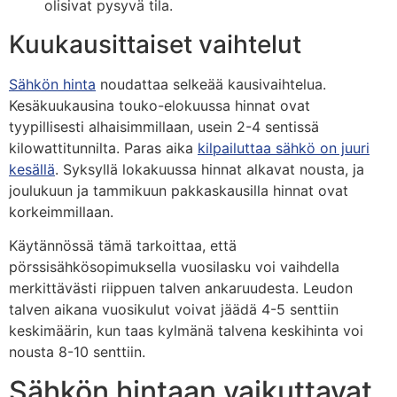
olisivat pysyvä tila.
Kuukausittaiset vaihtelut
Sähkön hinta
noudattaa selkeää kausivaihtelua.
Kesäkuukausina touko-elokuussa hinnat ovat
tyypillisesti alhaisimmillaan, usein 2-4 sentissä
kilowattitunnilta. Paras aika
kilpailuttaa sähkö on juuri
kesällä
. Syksyllä lokakuussa hinnat alkavat nousta, ja
joulukuun ja tammikuun pakkaskausilla hinnat ovat
korkeimmillaan.
Käytännössä tämä tarkoittaa, että
pörssisähkösopimuksella vuosilasku voi vaihdella
merkittävästi riippuen talven ankaruudesta. Leudon
talven aikana vuosikulut voivat jäädä 4-5 senttiin
keskimäärin, kun taas kylmänä talvena keskihinta voi
nousta 8-10 senttiin.
Sähkön hintaan vaikuttavat