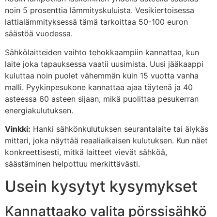
noin 5 prosenttia lämmityskuluista. Vesikiertoisessa
lattialämmityksessä tämä tarkoittaa 50-100 euron
säästöä vuodessa.
Sähkölaitteiden vaihto tehokkaampiin kannattaa, kun
laite joka tapauksessa vaatii uusimista. Uusi jääkaappi
kuluttaa noin puolet vähemmän kuin 15 vuotta vanha
malli. Pyykinpesukone kannattaa ajaa täytenä ja 40
asteessa 60 asteen sijaan, mikä puolittaa pesukerran
energiakulutuksen.
Vinkki:
Hanki sähkönkulutuksen seurantalaite tai älykäs
mittari, joka näyttää reaaliaikaisen kulutuksen. Kun näet
konkreettisesti, mitkä laitteet vievät sähköä,
säästäminen helpottuu merkittävästi.
Usein kysytyt kysymykset
Kannattaako valita pörssisähkö