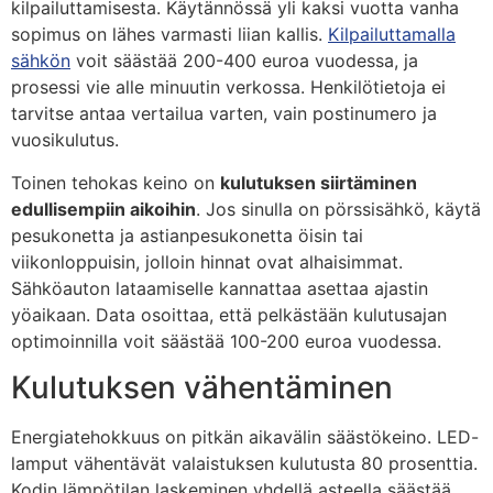
kilpailuttamisesta. Käytännössä yli kaksi vuotta vanha
sopimus on lähes varmasti liian kallis.
Kilpailuttamalla
sähkön
voit säästää 200-400 euroa vuodessa, ja
prosessi vie alle minuutin verkossa. Henkilötietoja ei
tarvitse antaa vertailua varten, vain postinumero ja
vuosikulutus.
Toinen tehokas keino on
kulutuksen siirtäminen
edullisempiin aikoihin
. Jos sinulla on pörssisähkö, käytä
pesukonetta ja astianpesukonetta öisin tai
viikonloppuisin, jolloin hinnat ovat alhaisimmat.
Sähköauton lataamiselle kannattaa asettaa ajastin
yöaikaan. Data osoittaa, että pelkästään kulutusajan
optimoinnilla voit säästää 100-200 euroa vuodessa.
Kulutuksen vähentäminen
Energiatehokkuus on pitkän aikavälin säästökeino. LED-
lamput vähentävät valaistuksen kulutusta 80 prosenttia.
Kodin lämpötilan laskeminen yhdellä asteella säästää