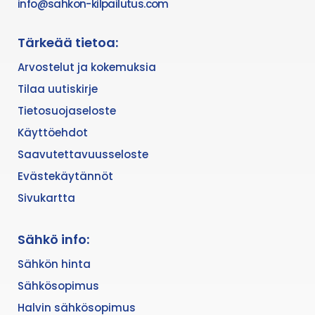
info@sahkon-kilpailutus.com
Tärkeää tietoa:
Arvostelut ja kokemuksia
Tilaa uutiskirje
Tietosuojaseloste
Käyttöehdot
Saavutettavuusseloste
Evästekäytännöt
Sivukartta
Sähkö info:
Sähkön hinta
Sähkösopimus
Halvin sähkösopimus