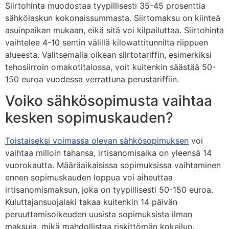
Siirtohinta muodostaa tyypillisesti 35-45 prosenttia
sähkölaskun kokonaissummasta. Siirtomaksu on kiinteä
asuinpaikan mukaan, eikä sitä voi kilpailuttaa. Siirtohinta
vaihtelee 4-10 sentin välillä kilowattitunnilta riippuen
alueesta. Valitsemalla oikean siirtotariffin, esimerkiksi
tehosiirroin omakotitalossa, voit kuitenkin säästää 50-
150 euroa vuodessa verrattuna perustariffiin.
Voiko sähkösopimusta vaihtaa
kesken sopimuskauden?
Toistaiseksi voimassa olevan sähkösopimuksen
voi
vaihtaa milloin tahansa, irtisanomisaika on yleensä 14
vuorokautta. Määräaikaisissa sopimuksissa vaihtaminen
ennen sopimuskauden loppua voi aiheuttaa
irtisanomismaksun, joka on tyypillisesti 50-150 euroa.
Kuluttajansuojalaki takaa kuitenkin 14 päivän
peruuttamisoikeuden uusista sopimuksista ilman
maksuja, mikä mahdollistaa riskittömän kokeilun.