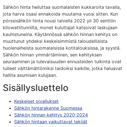
Sähkön hinta heiluttaa suomalaisten kukkaroita tavalla,
jota harva osasi ennakoida muutama vuosi sitten. Kun
pörssisähkön hinta nousi talvella 2022 yli 30 senttiin
kilowattitunnilta, monet kuluttajat katsoivat laskujaan
kauhistuneina. Käytännössä sähkön hinnan kehitys on
muuttunut yhdeksi keskeisimmistä taloudellisista
huolenaiheista suomalaisissa kotitalouksissa, ja syystä.
Sähkön hinnan ymmärtäminen, sen kehityksen
seuraaminen ja tulevaisuuden ennusteiden tulkinta ovat
tulleet välttämättömiksi taidoiksi kaikille, jotka haluavat
hallita asumisen kulujaan.
Sisällysluettelo
Keskeiset oivallukset
Sähkön hintarakenne Suomessa
Sähkön hinnan kehitys 2020-2024
Sähkön hintaan vaikuttavat tekijät