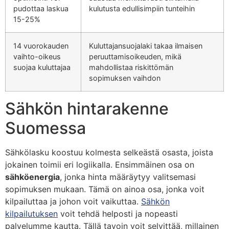
pudottaa laskua
kulutusta edullisimpiin tunteihin
15-25%
14 vuorokauden
Kuluttajansuojalaki takaa ilmaisen
vaihto-oikeus
peruuttamisoikeuden, mikä
suojaa kuluttajaa
mahdollistaa riskittömän
sopimuksen vaihdon
Sähkön hintarakenne
Suomessa
Sähkölasku koostuu kolmesta selkeästä osasta, joista
jokainen toimii eri logiikalla. Ensimmäinen osa on
sähköenergia
, jonka hinta määräytyy valitsemasi
sopimuksen mukaan. Tämä on ainoa osa, jonka voit
kilpailuttaa ja johon voit vaikuttaa.
Sähkön
kilpailutuksen
voit tehdä helposti ja nopeasti
palvelumme kautta. Tällä tavoin voit selvittää, millainen