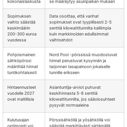
kokonaislaskusta
se määräytyy asuinpaikan mukaan
Sopimuksen
Data osoittaa, että vanhat
vaihto säästää
sopimukset ovat tyypillisesti 2-5
keskimäärin
senttiä kilowattitunnilta kalliimpia
200-300 euroa
kuin markkinoiden edullisimmat
vuodessa
vaihtoehdot
Pohjoismainen
Nord Pool -pörssissä muodostuvat
sähköpörssi
hinnat perustuvat kysynnän ja
määrittää hinnat
tarjonnan tasapainoon jokaiselle
tuntikohtaisesti
tunnille erikseen
Hintaennusteet
Asiantuntija-arviot puhuvat
vuodelle 2027
keskihinnasta 5-8 senttiä
ovat maltillisia
kilowattitunnilta, jos sääolosuhteet
pysyvät normaaleina
Kulutusajan
Pörssisähköllä ja yösähköllä voi
optimointi voi
säästää merkittävästi siirtämällä