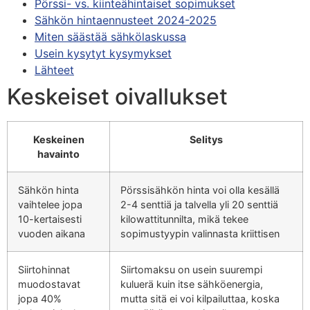
Pörssi- vs. kiinteähintaiset sopimukset
Sähkön hintaennusteet 2024-2025
Miten säästää sähkölaskussa
Usein kysytyt kysymykset
Lähteet
Keskeiset oivallukset
Keskeinen
Selitys
havainto
Sähkön hinta
Pörssisähkön hinta voi olla kesällä
vaihtelee jopa
2-4 senttiä ja talvella yli 20 senttiä
10-kertaisesti
kilowattitunnilta, mikä tekee
vuoden aikana
sopimustyypin valinnasta kriittisen
Siirtohinnat
Siirtomaksu on usein suurempi
muodostavat
kuluerä kuin itse sähköenergia,
jopa 40%
mutta sitä ei voi kilpailuttaa, koska