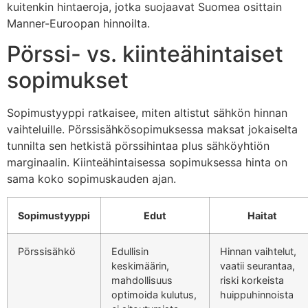
kuitenkin hintaeroja, jotka suojaavat Suomea osittain
Manner-Euroopan hinnoilta.
Pörssi- vs. kiinteähintaiset
sopimukset
Sopimustyyppi ratkaisee, miten altistut sähkön hinnan
vaihteluille. Pörssisähkösopimuksessa maksat jokaiselta
tunnilta sen hetkistä pörssihintaa plus sähköyhtiön
marginaalin. Kiinteähintaisessa sopimuksessa hinta on
sama koko sopimuskauden ajan.
Sopimustyyppi
Edut
Haitat
Pörssisähkö
Edullisin
Hinnan vaihtelut,
keskimäärin,
vaatii seurantaa,
mahdollisuus
riski korkeista
optimoida kulutus,
huippuhinnoista