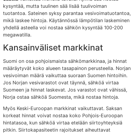
kysyntää, mutta tuulinen sää lisää tuulivoiman
tuotantoa. Sateinen syksy parantaa vesivoimatuotantoa,
mikä laskee hintoja. Käytännössä lämpötilan laskeminen
yhdellä asteella voi nostaa sähkön kysyntää 100-200
megawatilla.
Kansainväliset markkinat
Suomi on osa pohjoismaista sähkömarkkinaa, ja hinnat
määräytyvät koko alueen tasapainon perusteella. Norjan
vesivoiman määrä vaikuttaa suoraan Suomen hintoihin.
Jos Norjan vesivarastot ovat täynnä, sähköä virtaa
Suomeen ja hinnat laskevat. Jos varastot ovat vähissä,
Norja ostaa sähköä Suomesta, mikä nostaa hintoja.
Myös Keski-Euroopan markkinat vaikuttavat. Saksan
korkeat hinnat voivat nostaa koko Pohjois-Euroopan
hintatasoa, kun sähköä virtaa etelään siirtoyhteyksiä
pitkin. Siirtokapasiteetin rajoitukset aiheuttavat