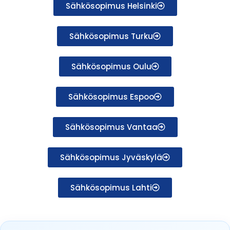
Sähkösopimus Helsinki
Sähkösopimus Turku
Sähkösopimus Oulu
Sähkösopimus Espoo
Sähkösopimus Vantaa
Sähkösopimus Jyväskylä
Sähkösopimus Lahti