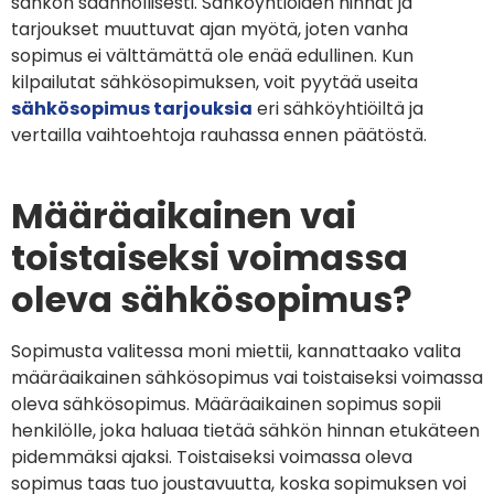
sähkön säännöllisesti. Sähköyhtiöiden hinnat ja
tarjoukset muuttuvat ajan myötä, joten vanha
sopimus ei välttämättä ole enää edullinen. Kun
kilpailutat sähkösopimuksen, voit pyytää useita
sähkösopimus tarjouksia
eri sähköyhtiöiltä ja
vertailla vaihtoehtoja rauhassa ennen päätöstä.
Määräaikainen vai
toistaiseksi voimassa
oleva sähkösopimus?
Sopimusta valitessa moni miettii, kannattaako valita
määräaikainen sähkösopimus vai toistaiseksi voimassa
oleva sähkösopimus. Määräaikainen sopimus sopii
henkilölle, joka haluaa tietää sähkön hinnan etukäteen
pidemmäksi ajaksi. Toistaiseksi voimassa oleva
sopimus taas tuo joustavuutta, koska sopimuksen voi