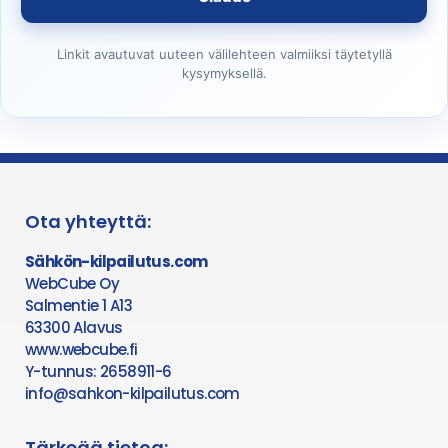
Linkit avautuvat uuteen välilehteen valmiiksi täytetyllä
kysymyksellä.
Ota yhteyttä:
Sähkön-kilpailutus.com
WebCube Oy
Salmentie 1 A13
63300 Alavus
www.webcube.fi
Y-tunnus: 2658911-6
info@sahkon-kilpailutus.com
Tärkeää tietoa: