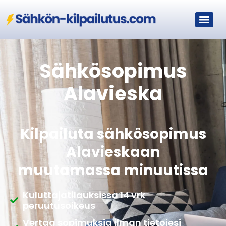
Sähkösopimus
Alavieska
Kilpailuta sähkösopimus
Alavieskaan
muutamassa minuutissa
Kuluttajatilauksissa 14 vrk
peruutusoikeus
Vertaa sopimuksia ilman tietojesi