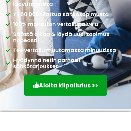
luovuttamista
Yli 60 000 tilattua sähkösopimusta
100% maksuton vertailupalvelu
Säästä aikaa & löydä uusi sopimus
nopeasti
Tee vertailu muutamassa minuutissa
Hyödynnä netin parhaat
sähkötarjoukset!
Aloita kilpailutus >>