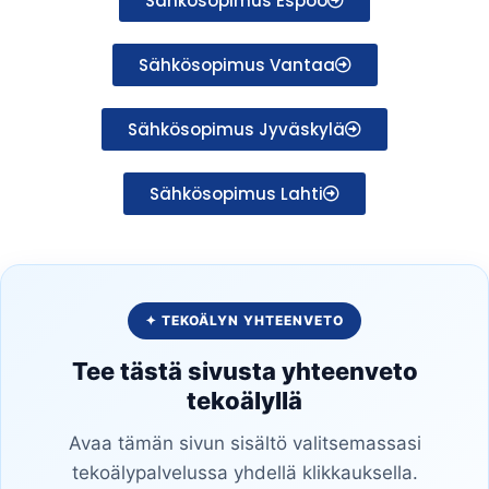
Sähkösopimus Espoo
Sähkösopimus Vantaa
Sähkösopimus Jyväskylä
Sähkösopimus Lahti
✦ TEKOÄLYN YHTEENVETO
Tee tästä sivusta yhteenveto
tekoälyllä
Avaa tämän sivun sisältö valitsemassasi
tekoälypalvelussa yhdellä klikkauksella.