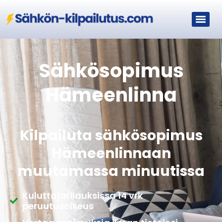
Sähkösopimus
Hämeenlinna
Kilpailuta sähkösopimus
Hämeenlinnaan
muutamassa minuutissa
Kuluttajatilauksissa 14 vrk
peruutusoikeus