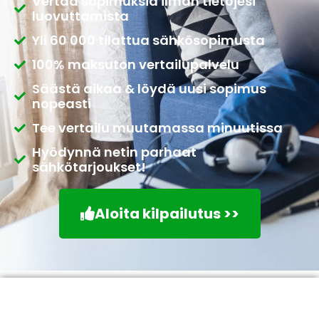
Vertaa sopimuksia ilman tietojesi
luovuttamista
Yli 60 000 tilattua sähkösopimusta
100% maksuton vertailupalvelu
Säästä aikaa & löydä uusi sopimus
nopeasti
Tee vertailu muutamassa minuutissa
Hyödynnä netin parhaat
sähkötarjoukset!
Aloita kilpailutus >>