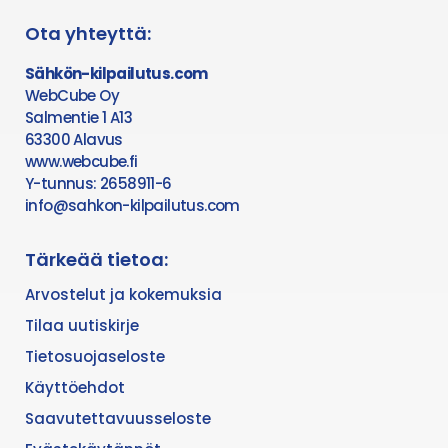
Ota yhteyttä:
Sähkön-kilpailutus.com
WebCube Oy
Salmentie 1 A13
63300 Alavus
www.webcube.fi
Y-tunnus: 2658911-6
info@sahkon-kilpailutus.com
Tärkeää tietoa:
Arvostelut ja kokemuksia
Tilaa uutiskirje
Tietosuojaseloste
Käyttöehdot
Saavutettavuusseloste