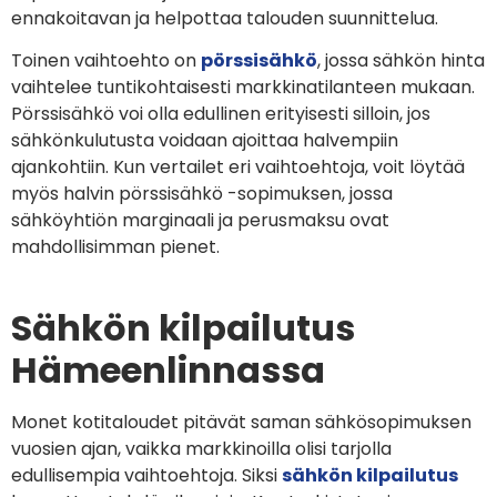
ennakoitavan ja helpottaa talouden suunnittelua.
Toinen vaihtoehto on
pörssisähkö
, jossa sähkön hinta
vaihtelee tuntikohtaisesti markkinatilanteen mukaan.
Pörssisähkö voi olla edullinen erityisesti silloin, jos
sähkönkulutusta voidaan ajoittaa halvempiin
ajankohtiin. Kun vertailet eri vaihtoehtoja, voit löytää
myös halvin pörssisähkö -sopimuksen, jossa
sähköyhtiön marginaali ja perusmaksu ovat
mahdollisimman pienet.
Sähkön kilpailutus
Hämeenlinnassa
Monet kotitaloudet pitävät saman sähkösopimuksen
vuosien ajan, vaikka markkinoilla olisi tarjolla
edullisempia vaihtoehtoja. Siksi
sähkön kilpailutus