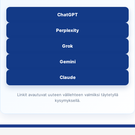
ChatGPT
Perplexity
Grok
Gemini
Claude
Linkit avautuvat uuteen välilehteen valmiiksi täytetyllä
kysymyksellä.