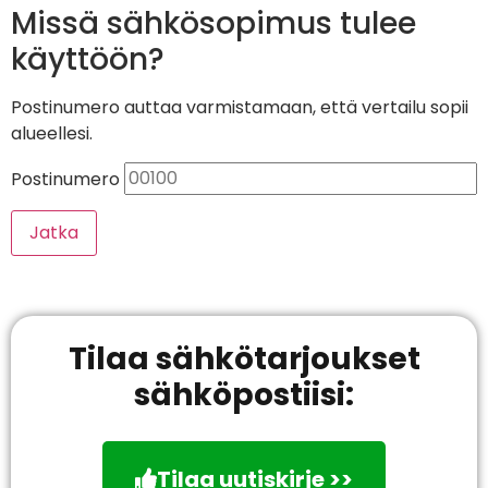
Missä sähkösopimus tulee
käyttöön?
Postinumero auttaa varmistamaan, että vertailu sopii
alueellesi.
Postinumero
Jatka
Tilaa sähkötarjoukset
sähköpostiisi:
Tilaa uutiskirje >>