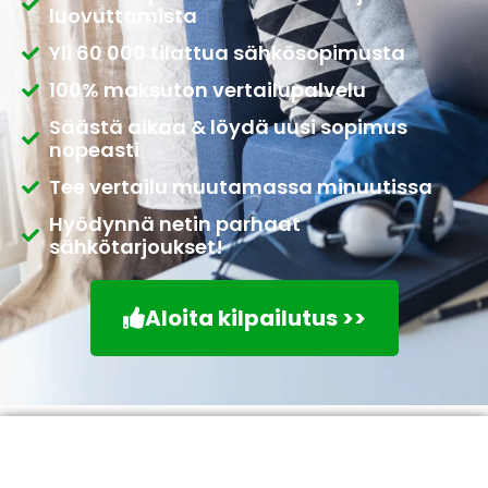
luovuttamista
Yli 60 000 tilattua sähkösopimusta
100% maksuton vertailupalvelu
Säästä aikaa & löydä uusi sopimus
nopeasti
Tee vertailu muutamassa minuutissa
Hyödynnä netin parhaat
sähkötarjoukset!
Aloita kilpailutus >>