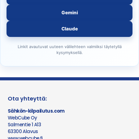
Gemini
Claude
Linkit avautuvat uuteen välilehteen valmiiksi täytetyllä
kysymyksellä.
Ota yhteyttä:
Sähkön-kilpailutus.com
WebCube Oy
Salmentie 1 A13
63300 Alavus
www.webcube.fi