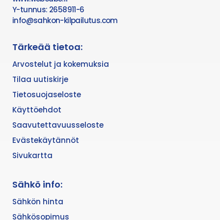
Y-tunnus: 2658911-6
info@sahkon-kilpailutus.com
Tärkeää tietoa:
Arvostelut ja kokemuksia
Tilaa uutiskirje
Tietosuojaseloste
Käyttöehdot
Saavutettavuusseloste
Evästekäytännöt
Sivukartta
Sähkö info:
Sähkön hinta
Sähkösopimus