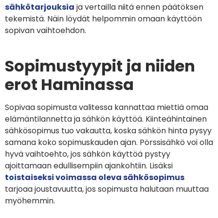
sähkötarjouksia
ja vertailla niitä ennen päätöksen
tekemistä. Näin löydät helpommin omaan käyttöön
sopivan vaihtoehdon.
Sopimustyypit ja niiden
erot Haminassa
Sopivaa sopimusta valitessa kannattaa miettiä omaa
elämäntilannetta ja sähkön käyttöä. Kiinteähintainen
sähkösopimus tuo vakautta, koska sähkön hinta pysyy
samana koko sopimuskauden ajan. Pörssisähkö voi olla
hyvä vaihtoehto, jos sähkön käyttöä pystyy
ajoittamaan edullisempiin ajankohtiin. Lisäksi
toistaiseksi voimassa oleva sähkösopimus
tarjoaa joustavuutta, jos sopimusta halutaan muuttaa
myöhemmin.