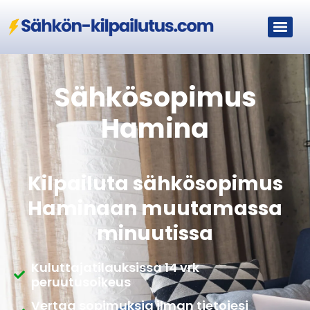
Sähkösopimus
Hamina
Kilpailuta sähkösopimus
Haminaan muutamassa
minuutissa
Kuluttajatilauksissa 14 vrk
peruutusoikeus
Vertaa sopimuksia ilman tietojesi