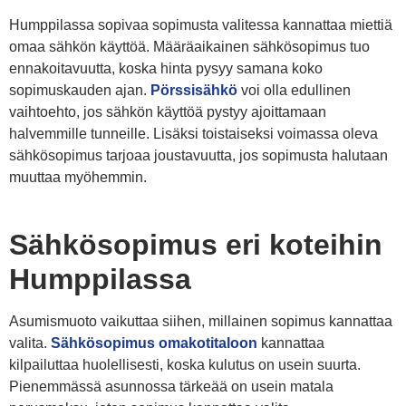
Humppilassa sopivaa sopimusta valitessa kannattaa miettiä
omaa sähkön käyttöä. Määräaikainen sähkösopimus tuo
ennakoitavuutta, koska hinta pysyy samana koko
sopimuskauden ajan.
Pörssisähkö
voi olla edullinen
vaihtoehto, jos sähkön käyttöä pystyy ajoittamaan
halvemmille tunneille. Lisäksi toistaiseksi voimassa oleva
sähkösopimus tarjoaa joustavuutta, jos sopimusta halutaan
muuttaa myöhemmin.
Sähkösopimus eri koteihin
Humppilassa
Asumismuoto vaikuttaa siihen, millainen sopimus kannattaa
valita.
Sähkösopimus omakotitaloon
kannattaa
kilpailuttaa huolellisesti, koska kulutus on usein suurta.
Pienemmässä asunnossa tärkeää on usein matala