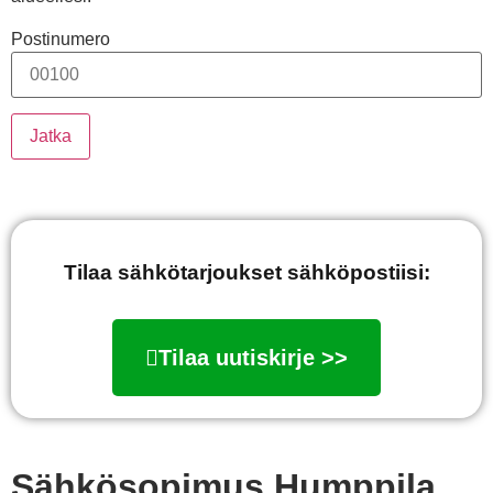
Postinumero
Jatka
Tilaa sähkötarjoukset sähköpostiisi:
Tilaa uutiskirje >>
Sähkösopimus Humppila