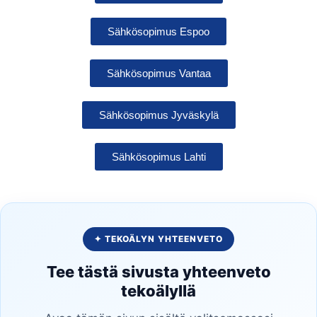
Sähkösopimus Espoo
Sähkösopimus Vantaa
Sähkösopimus Jyväskylä
Sähkösopimus Lahti
✦ TEKOÄLYN YHTEENVETO
Tee tästä sivusta yhteenveto
tekoälyllä