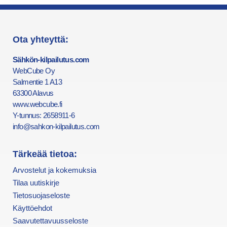
Ota yhteyttä:
Sähkön-kilpailutus.com
WebCube Oy
Salmentie 1 A13
63300 Alavus
www.webcube.fi
Y-tunnus: 2658911-6
info@sahkon-kilpailutus.com
Tärkeää tietoa:
Arvostelut ja kokemuksia
Tilaa uutiskirje
Tietosuojaseloste
Käyttöehdot
Saavutettavuusseloste