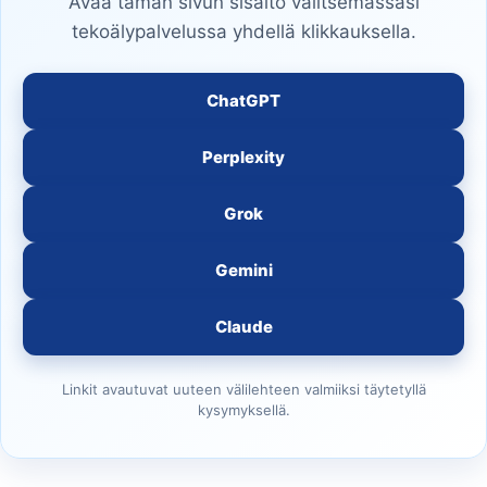
Avaa tämän sivun sisältö valitsemassasi
tekoälypalvelussa yhdellä klikkauksella.
ChatGPT
Perplexity
Grok
Gemini
Claude
Linkit avautuvat uuteen välilehteen valmiiksi täytetyllä
kysymyksellä.