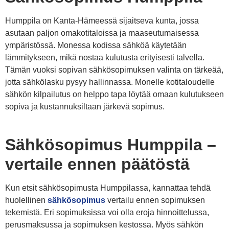
Humppila on Kanta-Hämeessä sijaitseva kunta, jossa
asutaan paljon omakotitaloissa ja maaseutumaisessa
ympäristössä. Monessa kodissa sähköä käytetään
lämmitykseen, mikä nostaa kulutusta erityisesti talvella.
Tämän vuoksi sopivan sähkösopimuksen valinta on tärkeää,
jotta sähkölasku pysyy hallinnassa. Monelle kotitaloudelle
sähkön kilpailutus on helppo tapa löytää omaan kulutukseen
sopiva ja kustannuksiltaan järkevä sopimus.
Sähkösopimus Humppila –
vertaile ennen päätöstä
Kun etsit sähkösopimusta Humppilassa, kannattaa tehdä
huolellinen
sähkösopimus
vertailu ennen sopimuksen
tekemistä. Eri sopimuksissa voi olla eroja hinnoittelussa,
perusmaksussa ja sopimuksen kestossa. Myös sähkön