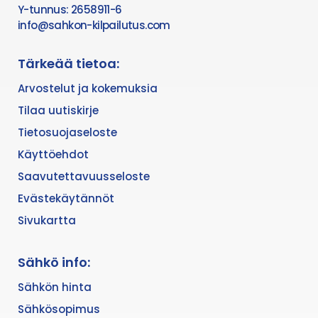
Y-tunnus: 2658911-6
info@sahkon-kilpailutus.com
Tärkeää tietoa:
Arvostelut ja kokemuksia
Tilaa uutiskirje
Tietosuojaseloste
Käyttöehdot
Saavutettavuusseloste
Evästekäytännöt
Sivukartta
Sähkö info:
Sähkön hinta
Sähkösopimus