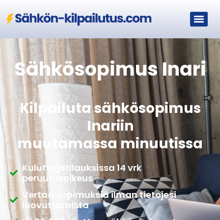
Sähkösopimus Inari
Kilpailuta sähkösopimus
Inariin
muutamassa minuutissa
Kuluttajatilauksissa 14 vrk
peruutusoikeus
Vertaa sopimuksia ilman tietojesi
luovuttamista