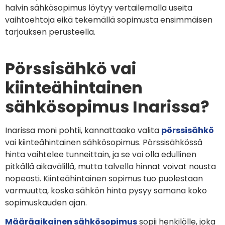
halvin sähkösopimus löytyy vertailemalla useita
vaihtoehtoja eikä tekemällä sopimusta ensimmäisen
tarjouksen perusteella.
Pörssisähkö vai
kiinteähintainen
sähkösopimus Inarissa?
Inarissa moni pohtii, kannattaako valita
pörssisähkö
vai kiinteähintainen sähkösopimus. Pörssisähkössä
hinta vaihtelee tunneittain, ja se voi olla edullinen
pitkällä aikavälillä, mutta talvella hinnat voivat nousta
nopeasti. Kiinteähintainen sopimus tuo puolestaan
varmuutta, koska sähkön hinta pysyy samana koko
sopimuskauden ajan.
Määräaikainen sähkösopimus
sopii henkilölle, joka