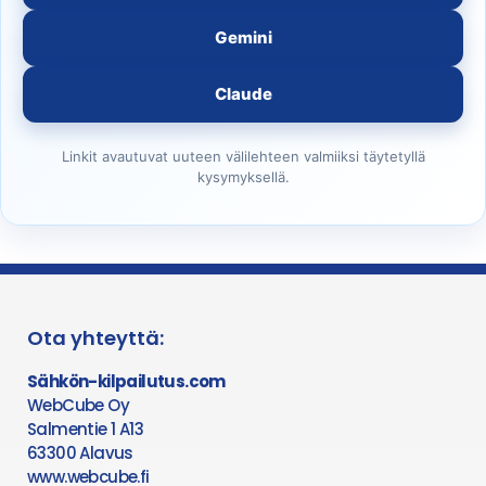
Gemini
Claude
Linkit avautuvat uuteen välilehteen valmiiksi täytetyllä
kysymyksellä.
Ota yhteyttä:
Sähkön-kilpailutus.com
WebCube Oy
Salmentie 1 A13
63300 Alavus
www.webcube.fi