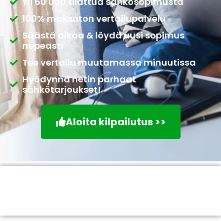
Yli 60 000 tilattua sähkösopimusta
100% maksuton vertailupalvelu
Säästä aikaa & löydä uusi sopimus
nopeasti
Tee vertailu muutamassa minuutissa
Hyödynnä netin parhaat
sähkötarjoukset!
Aloita kilpailutus >>