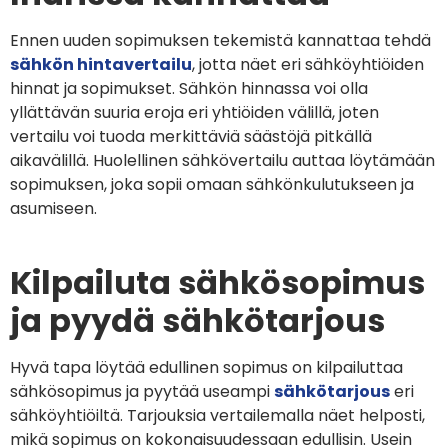
Ennen uuden sopimuksen tekemistä kannattaa tehdä
sähkön hintavertailu
, jotta näet eri sähköyhtiöiden
hinnat ja sopimukset. Sähkön hinnassa voi olla
yllättävän suuria eroja eri yhtiöiden välillä, joten
vertailu voi tuoda merkittäviä säästöjä pitkällä
aikavälillä. Huolellinen sähkövertailu auttaa löytämään
sopimuksen, joka sopii omaan sähkönkulutukseen ja
asumiseen.
Kilpailuta sähkösopimus
ja pyydä sähkötarjous
Hyvä tapa löytää edullinen sopimus on kilpailuttaa
sähkösopimus ja pyytää useampi
sähkötarjous
eri
sähköyhtiöiltä. Tarjouksia vertailemalla näet helposti,
mikä sopimus on kokonaisuudessaan edullisin. Usein