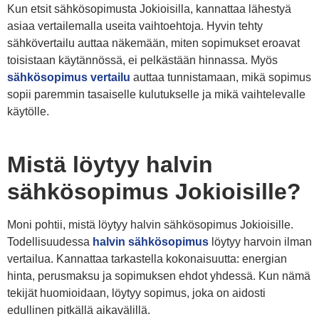
Kun etsit sähkösopimusta Jokioisilla, kannattaa lähestyä
asiaa vertailemalla useita vaihtoehtoja. Hyvin tehty
sähkövertailu auttaa näkemään, miten sopimukset eroavat
toisistaan käytännössä, ei pelkästään hinnassa. Myös
sähkösopimus vertailu
auttaa tunnistamaan, mikä sopimus
sopii paremmin tasaiselle kulutukselle ja mikä vaihtelevalle
käytölle.
Mistä löytyy halvin
sähkösopimus Jokioisille?
Moni pohtii, mistä löytyy halvin sähkösopimus Jokioisille.
Todellisuudessa
halvin sähkösopimus
löytyy harvoin ilman
vertailua. Kannattaa tarkastella kokonaisuutta: energian
hinta, perusmaksu ja sopimuksen ehdot yhdessä. Kun nämä
tekijät huomioidaan, löytyy sopimus, joka on aidosti
edullinen pitkällä aikavälillä.