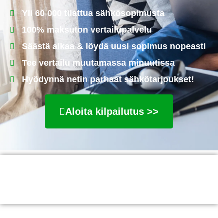
Yli 60 000 tilattua sähkösopimusta
100% maksuton vertailupalvelu
Säästä aikaa & löydä uusi sopimus nopeasti
Tee vertailu muutamassa minuutissa
Hyödynnä netin parhaat sähkötarjoukset!
Aloita kilpailutus >>