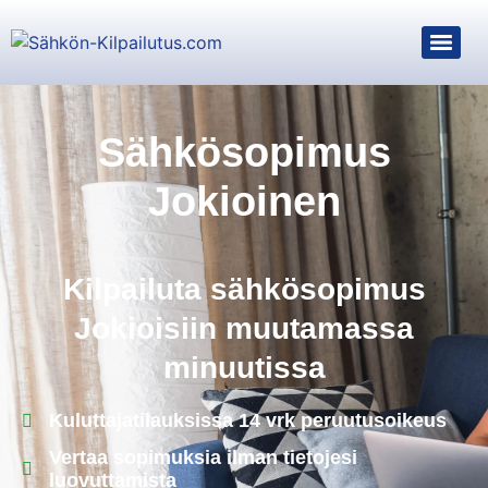
Sähkösopimus
Jokioinen
Kilpailuta sähkösopimus
Jokioisiin muutamassa
minuutissa
Kuluttajatilauksissa 14 vrk peruutusoikeus
Vertaa sopimuksia ilman tietojesi
luovuttamista