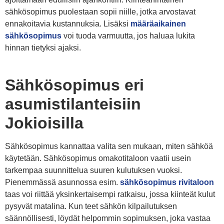
sähkösopimus puolestaan sopii niille, jotka arvostavat
ennakoitavia kustannuksia. Lisäksi
määräaikainen
sähkösopimus
voi tuoda varmuutta, jos haluaa lukita
hinnan tietyksi ajaksi.
Sähkösopimus eri
asumistilanteisiin
Jokioisilla
Sähkösopimus kannattaa valita sen mukaan, miten sähköä
käytetään. Sähkösopimus omakotitaloon vaatii usein
tarkempaa suunnittelua suuren kulutuksen vuoksi.
Pienemmässä asunnossa esim.
sähkösopimus rivitaloon
taas voi riittää yksinkertaisempi ratkaisu, jossa kiinteät kulut
pysyvät matalina. Kun teet sähkön kilpailutuksen
säännöllisesti, löydät helpommin sopimuksen, joka vastaa