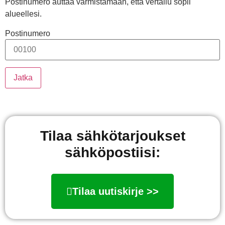
Postinumero auttaa varmistamaan, että vertailu sopii
alueellesi.
Postinumero
Jatka
Tilaa sähkötarjoukset
sähköpostiisi:
Tilaa uutiskirje >>