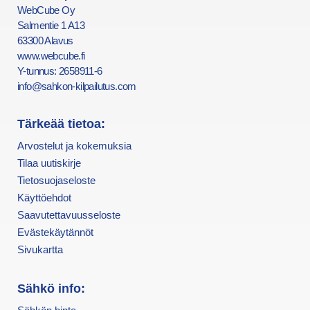
WebCube Oy
Salmentie 1 A13
63300 Alavus
www.webcube.fi
Y-tunnus: 2658911-6
info@sahkon-kilpailutus.com
Tärkeää tietoa:
Arvostelut ja kokemuksia
Tilaa uutiskirje
Tietosuojaseloste
Käyttöehdot
Saavutettavuusseloste
Evästekäytännöt
Sivukartta
Sähkö info: