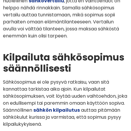
huolellinen
sähkövertailu
, jotta eri vaihtoehdot on
helppo nähdä rinnakkain. Samalla sähkösopimus
vertailu auttaa tunnistamaan, mikä sopimus sopii
parhaiten omaan elämäntilanteeseen. Vertailun
avulla voi välttää tilanteen, jossa maksaa sähköstä
enemmän kuin olisi tarpeen.
Kilpailuta sähkösopimus
säännöllisesti
Sähkösopimus ei ole pysyvä ratkaisu, vaan sitä
kannattaa tarkistaa aika ajoin. Kun kilpailutat
sähkösopimuksen, voit löytää uuden vaihtoehdon, joka
on edullisempi tai paremmin omaan käyttöön sopiva.
Säännöllinen
sähkön kilpailutus
auttaa pitämään
sähkökulut kurissa ja varmistaa, että sopimus pysyy
kilpailukykyisenä.