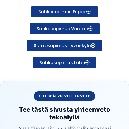
Sähkösopimus Espoo
Sähkösopimus Vantaa
Sähkösopimus Jyväskylä
Sähkösopimus Lahti
✦ TEKOÄLYN YHTEENVETO
Tee tästä sivusta yhteenveto
tekoälyllä
Avaa tämän sivun sisältö valitsemassasi