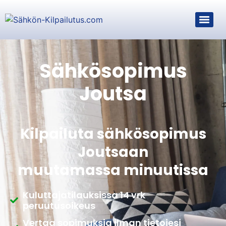
Sähkösopimus
Joutsa
Kilpailuta sähkösopimus
Joutsaan
muutamassa minuutissa
Kuluttajatilauksissa 14 vrk
peruutusoikeus
Vertaa sopimuksia ilman tietojesi