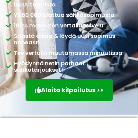
luovuttamista
Yli 60 000 tilattua sähkösopimusta
100% maksuton vertailupalvelu
Säästä aikaa & löydä uusi sopimus
nopeasti
Tee vertailu muutamassa minuutissa
Hyödynnä netin parhaat
sähkötarjoukset!
Aloita kilpailutus >>