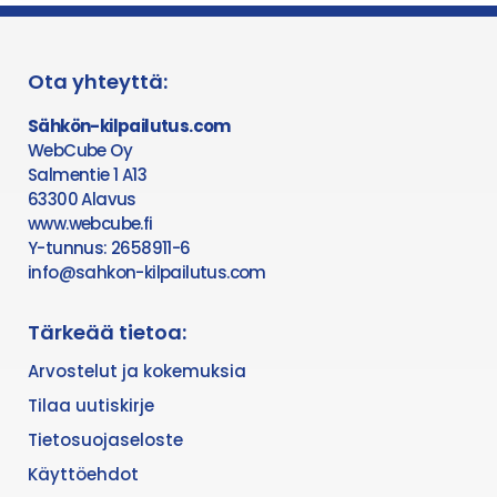
Ota yhteyttä:
Sähkön-kilpailutus.com
WebCube Oy
Salmentie 1 A13
63300 Alavus
www.webcube.fi
Y-tunnus: 2658911-6
info@sahkon-kilpailutus.com
Tärkeää tietoa:
Arvostelut ja kokemuksia
Tilaa uutiskirje
Tietosuojaseloste
Käyttöehdot