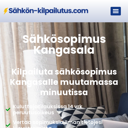
Sähkösopimus
Kangasala
Kilpailuta sähkösopimus
Kangasalle muutamassa
minuutissa
Kuluttajatilauksissa 14 vrk
peruutusoikeus
Vertaa sopimuksia ilman tietojesi