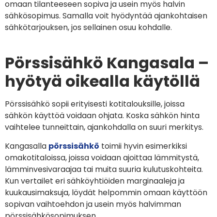
omaan tilanteeseen sopiva ja usein myös halvin
sähkösopimus. Samalla voit hyödyntää ajankohtaisen
sähkötarjouksen, jos sellainen osuu kohdalle.
Pörssisähkö Kangasala –
hyötyä oikealla käytöllä
Pörssisähkö sopii erityisesti kotitalouksille, joissa
sähkön käyttöä voidaan ohjata. Koska sähkön hinta
vaihtelee tunneittain, ajankohdalla on suuri merkitys.
Kangasalla
pörssisähkö
toimii hyvin esimerkiksi
omakotitaloissa, joissa voidaan ajoittaa lämmitystä,
lämminvesivaraajaa tai muita suuria kulutuskohteita.
Kun vertailet eri sähköyhtiöiden marginaaleja ja
kuukausimaksuja, löydät helpommin omaan käyttöön
sopivan vaihtoehdon ja usein myös halvimman
pörssisähkösopimuksen.