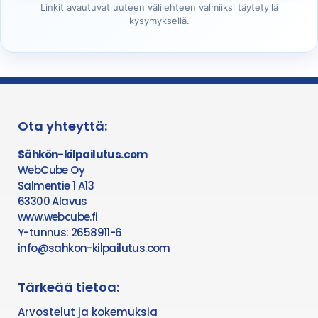
Linkit avautuvat uuteen välilehteen valmiiksi täytetyllä
kysymyksellä.
Ota yhteyttä:
Sähkön-kilpailutus.com
WebCube Oy
Salmentie 1 A13
63300 Alavus
www.webcube.fi
Y-tunnus: 2658911-6
info@sahkon-kilpailutus.com
Tärkeää tietoa:
Arvostelut ja kokemuksia