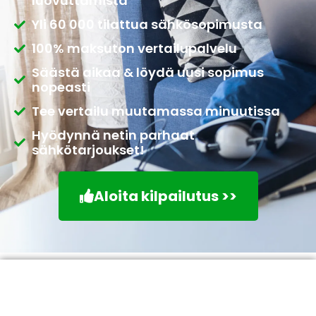
luovuttamista
Yli 60 000 tilattua sähkösopimusta
100% maksuton vertailupalvelu
Säästä aikaa & löydä uusi sopimus
nopeasti
Tee vertailu muutamassa minuutissa
Hyödynnä netin parhaat
sähkötarjoukset!
Aloita kilpailutus >>