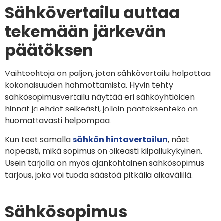
Sähkövertailu auttaa
tekemään järkevän
päätöksen
Vaihtoehtoja on paljon, joten sähkövertailu helpottaa
kokonaisuuden hahmottamista. Hyvin tehty
sähkösopimusvertailu näyttää eri sähköyhtiöiden
hinnat ja ehdot selkeästi, jolloin päätöksenteko on
huomattavasti helpompaa.
Kun teet samalla
sähkön hintavertailun
, näet
nopeasti, mikä sopimus on oikeasti kilpailukykyinen.
Usein tarjolla on myös ajankohtainen sähkösopimus
tarjous, joka voi tuoda säästöä pitkällä aikavälillä.
Sähkösopimus