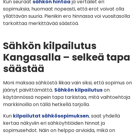
Kun seuraat
sähkön hintaa
ja vertailet eri
sopimuksia, huomaat nopeasti, että erot voivat olla
yllättävän suuria. Pienikin ero hinnassa voi vuositasolla
tarkoittaa merkittävää säästöä.
Sähkön kilpailutus
Kangasalla – selkeä tapa
säästää
Moni maksaa sähköstä liikaa vain siksi, että sopimus on
jäänyt päivittämättä.
Sähkön kilpailutus
on
käytännössä nopein tapa tarkistaa, mitä vaihtoehtoja
markkinoilla on tällä hetkellä tarjolla.
Kun
kilpailutat sähkösopimuksen
, saat yhdellä
kertaa näkyviin eri sähköyhtiöiden hinnat ja
sopimusehdot. Näin on helppo arvioida, mikä on