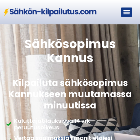
Sähkösopimus
Kannus
Kilpailuta sähkösopimus
Kannukseen muutamassa
minuutissa
Kuluttajatilauksissa 14 vrk
peruutusoikeus
Vertaa sopimuksia ilman tietojesi