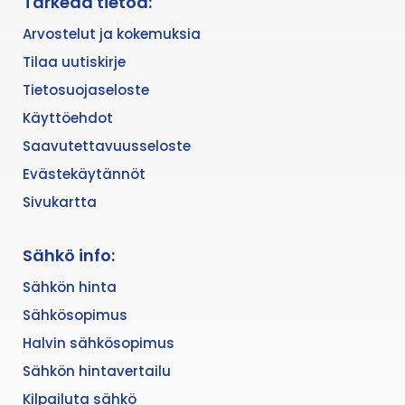
Tärkeää tietoa:
Arvostelut ja kokemuksia
Tilaa uutiskirje
Tietosuojaseloste
Käyttöehdot
Saavutettavuusseloste
Evästekäytännöt
Sivukartta
Sähkö info:
Sähkön hinta
Sähkösopimus
Halvin sähkösopimus
Sähkön hintavertailu
Kilpailuta sähkö