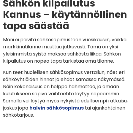
Sähkön kilpailutus
Kannus – käytännöllinen
tapa säästää
Moni ei päivitä sähkösopimustaan vuosikausiin, vaikka
markkinatilanne muuttuu jatkuvasti. Tämä on yksi
yleisimmistä syistä maksaa sähköstä liikaa. Sähkön
kilpailutus on nopea tapa tarkistaa oma tilanne.
Kun teet huolellisen sähkösopimus vertailun, näet eri
sähköyhtiöiden hinnat ja ehdot samassa näkymässä.
Näin kokonaisuus on helppo hahmottaa, ja omaan
kulutukseen sopiva vaihtoehto löytyy nopeammin.
Samalla voi löytyä myös nykyistä edullisempi ratkaisu,
joskus jopa
halvin sähkösopimus
tai ajankohtainen
sähkötarjous.