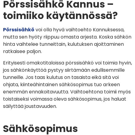
Pörssisähkö Kannus –
toimiiko käytännössä?
Pörssisähkö
voi olla hyvä vaihtoehto Kannuksessa,
mutta sen hyöty riippuu omasta arjesta. Koska sähkön
hinta vaihtelee tunneittain, kulutuksen ajoittaminen
ratkaisee paljon.
Erityisesti omakotitaloissa pörssisähkö voi toimia hyvin,
jos sähkönkäyttöä pystyy siirtämään edullisemmille
tunneille. Jos taas kulutus on tasaista eikä sitä voi
ohjata, kiinteähintainen sähkösopimus tuo arkeen
enemmän ennakoitavuutta. Vaihtoehtona toimii myös
toistaiseksi voimassa oleva sähkösopimus, jos haluat
säilyttää joustavuuden.
Sähkösopimus