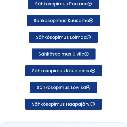
Sähkösopimus Parkano
Sähkösopimus Kuusamo
Sähkösopimus Loimaa
Sähkösopimus Ulvila
Sähkösopimus Kauniainen
Sähkösopimus Loviisa
Sähkösopimus Haapajärvi