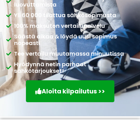
luovuttamista
Yli 60 000 tilattua sähkösopimusta
100% maksuton vertailupalvelu
Säästä aikaa & löydä uusi sopimus
nopeasti
Tee vertailu muutamassa minuutissa
Hyödynnä netin parhaat
sähkötarjoukset!
Aloita kilpailutus >>