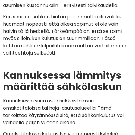
asumisen kustannuksiin – erityisesti talvikaudella.
Kun seuraat sähkön hintaa pidemmällä aikavälillä,
huomaat nopeasti, että oikea sopimus ei ole vain
halvin tällä hetkellä. Tärkeämpää on, että se toimii
myös silloin, kun kulutus on suurimmillaan. Tässä
kohtaa sähkön-kilpailutus.com auttaa vertailemaan
vaihtoehtoja selkeästi.
Kannuksessa lämmitys
määrittää sähkölaskun
Kannuksessa suuri osa asukkaista asuu
omakotitaloissa tai haja-asutusalueella. Tämä
tarkoittaa käytännössä sitä, että sähkönkulutus voi
vaihdella paljon vuoden aikana.
Omakotitalossa kulutus kasvaa nopeasti kylminä