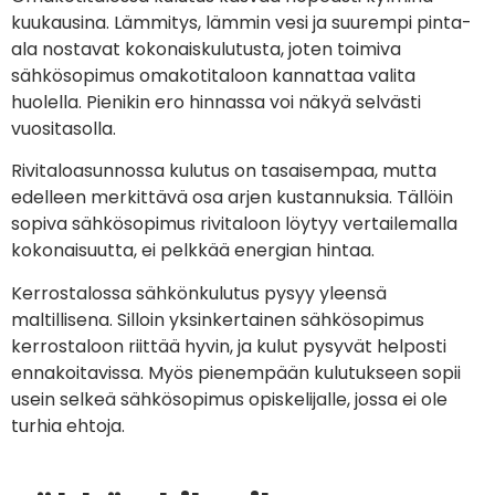
kuukausina. Lämmitys, lämmin vesi ja suurempi pinta-
ala nostavat kokonaiskulutusta, joten toimiva
sähkösopimus omakotitaloon kannattaa valita
huolella. Pienikin ero hinnassa voi näkyä selvästi
vuositasolla.
Rivitaloasunnossa kulutus on tasaisempaa, mutta
edelleen merkittävä osa arjen kustannuksia. Tällöin
sopiva sähkösopimus rivitaloon löytyy vertailemalla
kokonaisuutta, ei pelkkää energian hintaa.
Kerrostalossa sähkönkulutus pysyy yleensä
maltillisena. Silloin yksinkertainen sähkösopimus
kerrostaloon riittää hyvin, ja kulut pysyvät helposti
ennakoitavissa. Myös pienempään kulutukseen sopii
usein selkeä sähkösopimus opiskelijalle, jossa ei ole
turhia ehtoja.