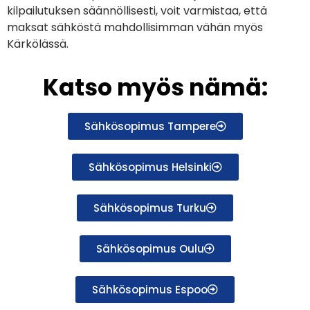
kilpailutuksen säännöllisesti, voit varmistaa, että
maksat sähköstä mahdollisimman vähän myös
Kärkölässä.
Katso myös nämä:
Sähkösopimus Tampere
Sähkösopimus Helsinki
Sähkösopimus Turku
Sähkösopimus Oulu
Sähkösopimus Espoo