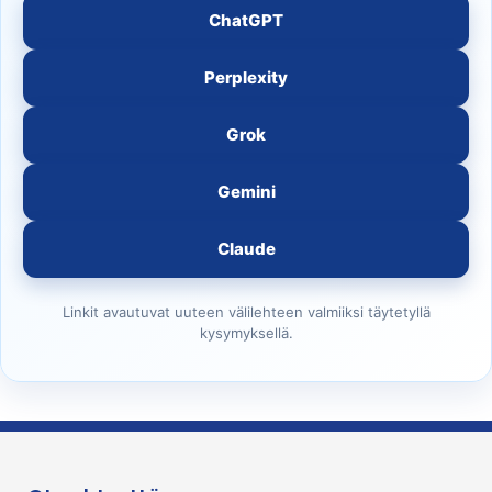
ChatGPT
Perplexity
Grok
Gemini
Claude
Linkit avautuvat uuteen välilehteen valmiiksi täytetyllä
kysymyksellä.