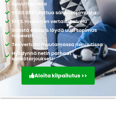
luovuttamista
Yli 60 000 tilattua sähkösopimusta
100% maksuton vertailupalvelu
Säästä aikaa & löydä uusi sopimus
nopeasti
Tee vertailu muutamassa minuutissa
Hyödynnä netin parhaat
sähkötarjoukset!
Aloita kilpailutus >>