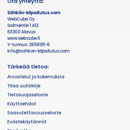
Ota yhteyttä:
Sähkön-kilpailutus.com
WebCube Oy
Salmentie 1 A13
63300 Alavus
www.webcube.fi
Y-tunnus: 2658911-6
info@sahkon-kilpailutus.com
Tärkeää tietoa:
Arvostelut ja kokemuksia
Tilaa uutiskirje
Tietosuojaseloste
Käyttöehdot
Saavutettavuusseloste
Evästekäytännöt