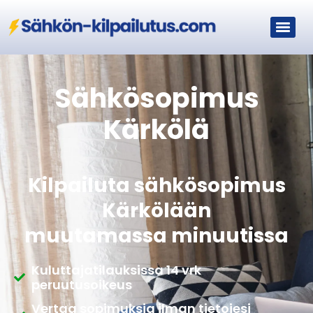
Sähkösopimus
Kärkölä
Kilpailuta sähkösopimus
Kärkölään
muutamassa minuutissa
Kuluttajatilauksissa 14 vrk
peruutusoikeus
Vertaa sopimuksia ilman tietojesi