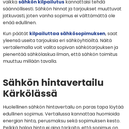
vaikka
sähkön kilpailutus
kannattaisi tehdä
säännöllisesti. Sähkön hinnat ja tarjoukset muuttuvat
jatkuvasti, joten vanha sopimus ei välttämättä ole
enää edullinen.
Kun päätät
kilpailuttaa sähkösopimuksen
, saat
yleensä useita tarjouksia eri sähköyhtiöiltä. Näitä
vertailemalla voit valita sopivan sähkötarjouksen ja
pienentää sähkölaskua ilman, että sähkön toimitus
muuttuu millään tavalla.
Sähkön hintavertailu
Kärkölässä
Huolellinen sähkön hintavertailu on paras tapa löytää
edullinen sopimus. Vertailussa kannattaa huomioida
energian hinta, perusmaksu sekä sopimuksen kesto.
Pelkkä halpa hinta ei aina tarkoita, että sopimus on