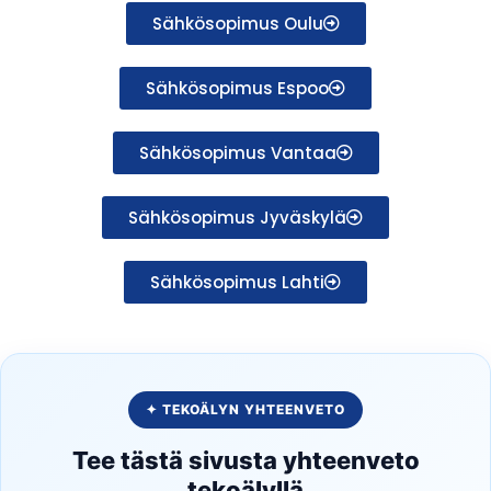
Sähkösopimus Oulu
Sähkösopimus Espoo
Sähkösopimus Vantaa
Sähkösopimus Jyväskylä
Sähkösopimus Lahti
✦ TEKOÄLYN YHTEENVETO
Tee tästä sivusta yhteenveto
tekoälyllä