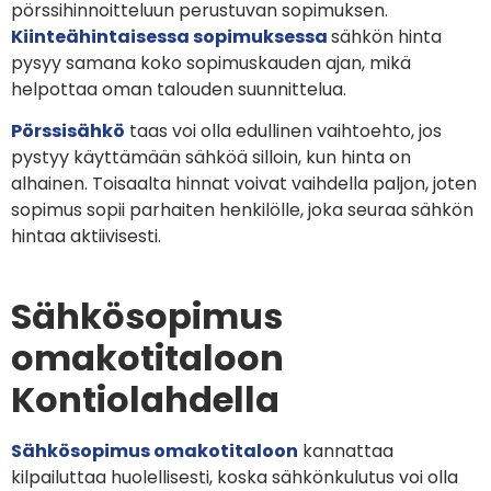
pörssihinnoitteluun perustuvan sopimuksen.
Kiinteähintaisessa sopimuksessa
sähkön hinta
pysyy samana koko sopimuskauden ajan, mikä
helpottaa oman talouden suunnittelua.
Pörssisähkö
taas voi olla edullinen vaihtoehto, jos
pystyy käyttämään sähköä silloin, kun hinta on
alhainen. Toisaalta hinnat voivat vaihdella paljon, joten
sopimus sopii parhaiten henkilölle, joka seuraa sähkön
hintaa aktiivisesti.
Sähkösopimus
omakotitaloon
Kontiolahdella
Sähkösopimus omakotitaloon
kannattaa
kilpailuttaa huolellisesti, koska sähkönkulutus voi olla