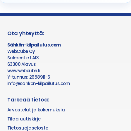
Ota yhteyttä:
Sähkön-kilpailutus.com
WebCube Oy
Salmentie 1 A13
63300 Alavus
www.webcube.fi
Y-tunnus: 2658911-6
info@sahkon-kilpailutus.com
Tärkeää tietoa:
Arvostelut ja kokemuksia
Tilaa uutiskirje
Tietosuojaseloste