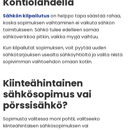
Kontiolahdella
Sähkön kilpailutus
on helppo tapa säästää rahaa,
koska sopimuksen vaihtaminen ei vaikuta sähkön
toimitukseen. Sähkö tulee edelleen samaa
sähköverkkoa pitkin, vaikka myyjä vaihtuu.
Kun kilpailutat sopimuksen, voit pyytää uuden
sähkötarjouksen usealta sähköyhtiöltä ja valita niistä
sopivimman vaihtoehdon omaan kotiin.
Kiinteähintainen
sähkösopimus vai
pörssisähkö?
Sopimusta valitessa moni pohtii, valitseeko
kiinteähintaisen sähkösopimuksen vai