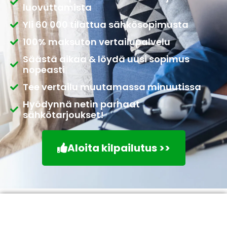
luovuttamista
Yli 60 000 tilattua sähkösopimusta
100% maksuton vertailupalvelu
Säästä aikaa & löydä uusi sopimus
nopeasti
Tee vertailu muutamassa minuutissa
Hyödynnä netin parhaat
sähkötarjoukset!
Aloita kilpailutus >>