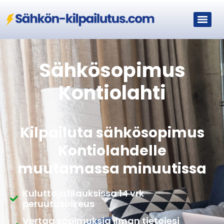
Sähkösopimus
Kontiolahti
Kilpailuta sähkösopimus
Kontiolahdelle
muutamassa minuutissa
Kuluttajatilauksissa 14 vrk
peruutusoikeus
Vertaa sopimuksia ilman tietojesi