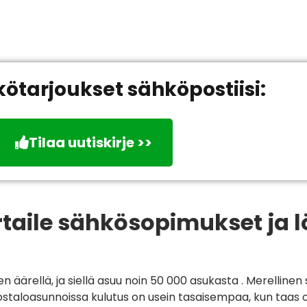
kötarjoukset sähköpostiisi:
Tilaa uutiskirje >>
taile sähkösopimukset ja 
llä, ja siellä asuu noin 50 000 asukasta . Merellinen sij
aloasunnoissa kulutus on usein tasaisempaa, kun taas o