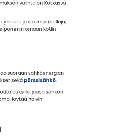
imuksen valinta on Kotkassa
öyhtiöitä ja sopimusmalleja,
t helpommin omaan kotiin
ttaa suoraan sähköenergian
ukset sekä
pörssisähkö
.
italouksille, joissa sähkön
pompi löytää halvin
a