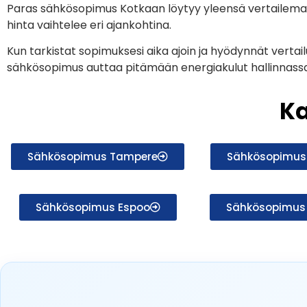
Paras sähkösopimus Kotkaan löytyy yleensä vertailemall
hinta vaihtelee eri ajankohtina.
Kun tarkistat sopimuksesi aika ajoin ja hyödynnät vertail
sähkösopimus auttaa pitämään energiakulut hallinnassa
K
Sähkösopimus Tampere
Sähkösopimus 
Sähkösopimus Espoo
Sähkösopimus