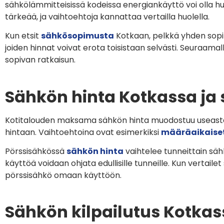
sähkölämmitteisissä kodeissa energiankäyttö voi olla
tärkeää, ja vaihtoehtoja kannattaa vertailla huolella.
Kun etsit
sähkösopimusta
Kotkaan, pelkkä yhden sopimu
joiden hinnat voivat erota toisistaan selvästi. Seuraama
sopivan ratkaisun.
Sähkön hinta Kotkassa ja
Kotitalouden maksama sähkön hinta muodostuu useasta 
hintaan. Vaihtoehtoina ovat esimerkiksi
määräaikaise
Pörssisähkössä
sähkön hinta
vaihtelee tunneittain säh
käyttöä voidaan ohjata edullisille tunneille. Kun vertai
pörssisähkö omaan käyttöön.
Sähkön kilpailutus Kotkas