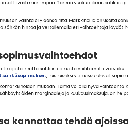
 huomattavasti suurempaa. Tämän vuoksi oikean sähkösop
ksen valinta ei yleensä riitä. Markkinoilla on useita sähk
lla sähkön hintaa ja vertailemalla eri vaihtoehtoja löydä
 sopimusvaihtoehdot
tekijästä, mutta sähkösopimusta vaihtamalla voi vaiku
t sähkösopimukset
, toistaiseksi voimassa olevat sopim
kömarkkinoiden mukaan. Tämä voi olla hyvä vaihtoehto kot
let sähköyhtiöiden marginaaleja ja kuukausimaksuja, on hel
sa kannattaa tehdä ajoiss