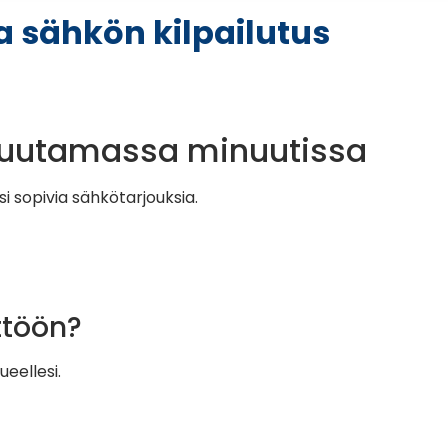
a sähkön kilpailutus
muutamassa minuutissa
 sopivia sähkötarjouksia.
ttöön?
eellesi.