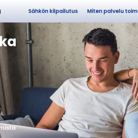
Sähkön kilpailutus
Miten palvelu toimi
tka
amista