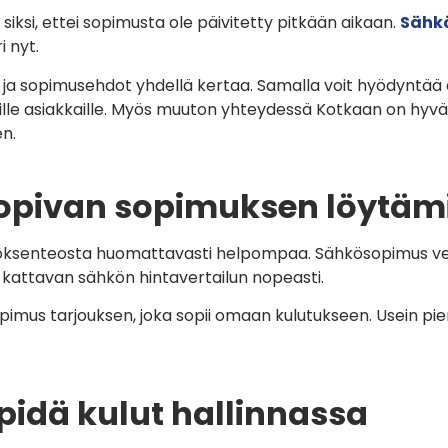
ksi, ettei sopimusta ole päivitetty pitkään aikaan.
Sähkö
i nyt.
at ja sopimusehdot yhdellä kertaa. Samalla voit hyödyntää
sille asiakkaille. Myös muuton yhteydessä Kotkaan on hyvä 
en.
sopivan sopimuksen löytäm
töksenteosta huomattavasti helpompaa. Sähkösopimus ver
ä kattavan sähkön hintavertailun nopeasti.
mus tarjouksen, joka sopii omaan kulutukseen. Usein pien
idä kulut hallinnassa