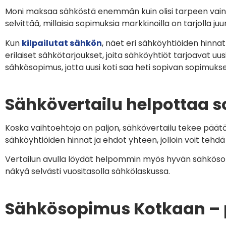
Moni maksaa sähköstä enemmän kuin olisi tarpeen vain si
selvittää, millaisia sopimuksia markkinoilla on tarjolla juur
Kun
kilpailutat sähkön
, näet eri sähköyhtiöiden hinn
erilaiset sähkötarjoukset, joita sähköyhtiöt tarjoavat uu
sähkösopimus, jotta uusi koti saa heti sopivan sopimuks
Sähkövertailu helpottaa 
Koska vaihtoehtoja on paljon, sähkövertailu tekee pää
sähköyhtiöiden hinnat ja ehdot yhteen, jolloin voit tehd
Vertailun avulla löydät helpommin myös hyvän sähkösopi
näkyä selvästi vuositasolla sähkölaskussa.
Sähkösopimus Kotkaan – p