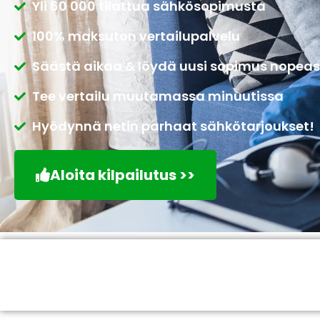
Yli 60 000 tilattua sähkösopimusta
100% maksuton vertailupalvelu
Säästä aikaa & löydä uusi sopimus nopeas
Tee vertailu muutamassa minuutissa
Hyödynnä netin parhaat sähkötarjoukset!
Aloita kilpailutus >>