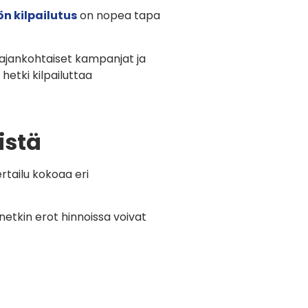
n kilpailutus
on nopea tapa
 ajankohtaiset kampanjat ja
hetki kilpailuttaa
istä
tailu kokoaa eri
etkin erot hinnoissa voivat