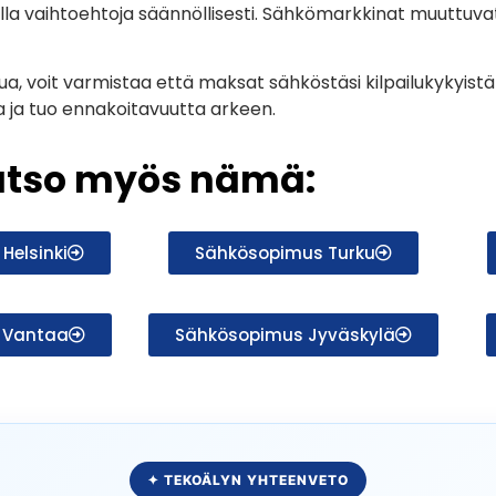
a vaihtoehtoja säännöllisesti. Sähkömarkkinat muuttuvat
ua, voit varmistaa että maksat sähköstäsi kilpailukykyistä 
 ja tuo ennakoitavuutta arkeen.
atso myös nämä:
Helsinki
Sähkösopimus Turku
 Vantaa
Sähkösopimus Jyväskylä
✦ TEKOÄLYN YHTEENVETO