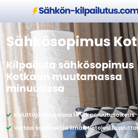
Sähkösopimus Ko
Kilpailuta sähkösopimus
Kotkaan muutamassa
minuutissa
Kuluttajatilauksissa 14 vrk peruutusoikeus
Vertaa sopimuksia ilman tietojesi luovutt