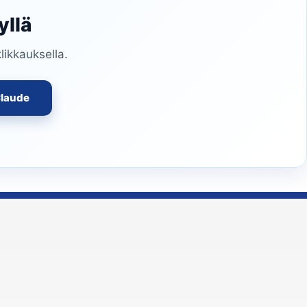
yllä
likkauksella.
laude