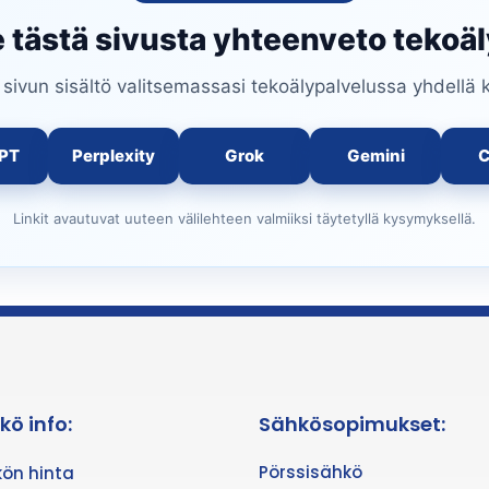
 tästä sivusta yhteenveto tekoäl
ivun sisältö valitsemassasi tekoälypalvelussa yhdellä k
PT
Perplexity
Grok
Gemini
C
Linkit avautuvat uuteen välilehteen valmiiksi täytetyllä kysymyksellä.
kö info:
Sähkösopimukset:
Pörssisähkö
ön hinta