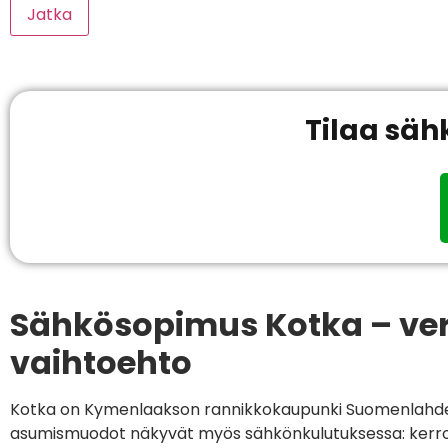
Jatka
Tilaa säh
Sähkösopimus Kotka – ver
vaihtoehto
Kotka on Kymenlaakson rannikkokaupunki Suomenlahden ääre
asumismuodot näkyvät myös sähkönkulutuksessa: kerrost