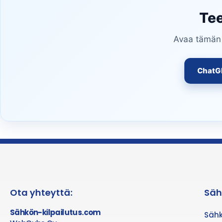
Tee
Avaa tämän s
ChatG
Ota yhteyttä:
Säh
Sähkön-kilpailutus.com
Sähk