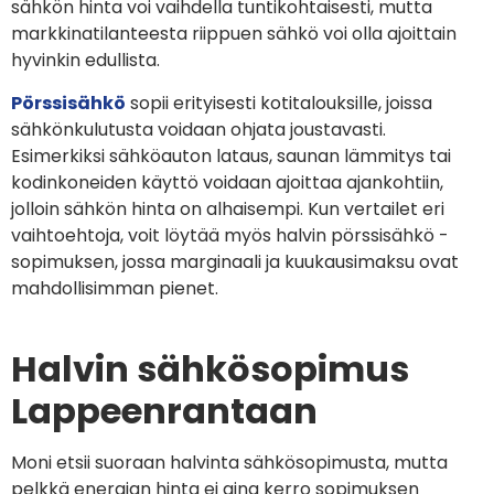
sähkön hinta voi vaihdella tuntikohtaisesti, mutta
markkinatilanteesta riippuen sähkö voi olla ajoittain
hyvinkin edullista.
Pörssisähkö
sopii erityisesti kotitalouksille, joissa
sähkönkulutusta voidaan ohjata joustavasti.
Esimerkiksi sähköauton lataus, saunan lämmitys tai
kodinkoneiden käyttö voidaan ajoittaa ajankohtiin,
jolloin sähkön hinta on alhaisempi. Kun vertailet eri
vaihtoehtoja, voit löytää myös halvin pörssisähkö -
sopimuksen, jossa marginaali ja kuukausimaksu ovat
mahdollisimman pienet.
Halvin sähkösopimus
Lappeenrantaan
Moni etsii suoraan halvinta sähkösopimusta, mutta
pelkkä energian hinta ei aina kerro sopimuksen