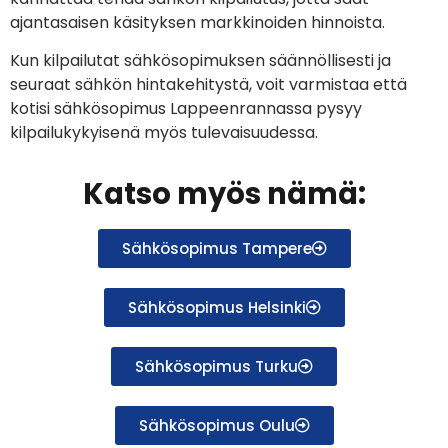
ajantasaisen käsityksen markkinoiden hinnoista.
Kun kilpailutat sähkösopimuksen säännöllisesti ja
seuraat sähkön hintakehitystä, voit varmistaa että
kotisi sähkösopimus Lappeenrannassa pysyy
kilpailukykyisenä myös tulevaisuudessa.
Katso myös nämä:
Sähkösopimus Tampere
Sähkösopimus Helsinki
Sähkösopimus Turku
Sähkösopimus Oulu