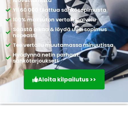
luovuttamista
Yli 60 000 tilattua sähkösopimusta
100% maksuton vertailupalvelu
Säästä aikaa & löydä uusi sopimus
nopeasti
Tee vertailu muutamassa minuutissa
Hyödynnä netin parhaat
sähkötarjoukset!
Aloita kilpailutus >>