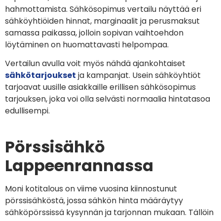
hahmottamista. Sähkösopimus vertailu näyttää eri
sähköyhtiöiden hinnat, marginaalit ja perusmaksut
samassa paikassa, jolloin sopivan vaihtoehdon
löytäminen on huomattavasti helpompaa.
Vertailun avulla voit myös nähdä ajankohtaiset
sähkötarjoukset
ja kampanjat. Usein sähköyhtiöt
tarjoavat uusille asiakkaille erillisen sähkösopimus
tarjouksen, joka voi olla selvästi normaalia hintatasoa
edullisempi.
Pörssisähkö
Lappeenrannassa
Moni kotitalous on viime vuosina kiinnostunut
pörssisähköstä, jossa sähkön hinta määräytyy
sähköpörssissä kysynnän ja tarjonnan mukaan. Tällöin