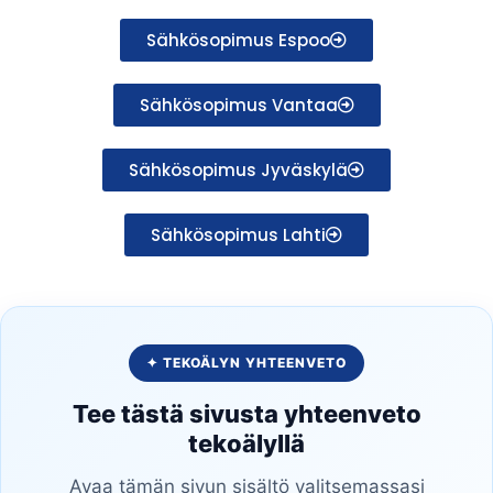
Sähkösopimus Espoo
Sähkösopimus Vantaa
Sähkösopimus Jyväskylä
Sähkösopimus Lahti
✦ TEKOÄLYN YHTEENVETO
Tee tästä sivusta yhteenveto
tekoälyllä
Avaa tämän sivun sisältö valitsemassasi