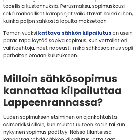
todellisia kustannuksia. Perusmaksu, sopimuskausi
sekä mahdolliset kampanjat vaikuttavat kaikki siihen,
kuinka paljon sähköstä lopulta maksetaan.
Tämän vuoksi
kattava sähkön kilpailutus
on usein
paras tapa löytää sopiva sopimus. Kun vertailet eri
vaihtoehtoja, näet nopeasti, mikä sähkösopimus sopii
parhaiten omaan kulutukseen.
Milloin sähkösopimus
kannattaa kilpailuttaa
Lappeenrannassa?
Uuden sopimuksen etsiminen on ajankohtaista
esimerkiksi silloin, kun muutat uuteen kotiin tai kun
nykyinen sopimus päättyy. Näissä tilanteissa
kannattaa tehdä sähkön kilpailutus, jotta saat