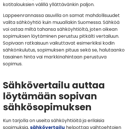
kotitalouksien välillä yllättävänkin paljon.
Lappeenrannassa asuvilla on samat mahdollisuudet
valita sähköyhtiö kuin muuallakin Suomessa. Sähköä
voi ostaa miltä tahansa sähköyhtiöltä, joten oikean
sopimuksen löytäminen perustuu pitkälti vertailuun.
Sopivaan ratkaisuun vaikuttavat esimerkiksi kodin
sähkönkulutus, sopimuksen pituus sekä se, halutaanko
tasainen hinta vai markkinahintaan perustuva
sopimus.
Sähkövertailu auttaa
löytämään sopivan
sähkösopimuksen
Kun tarjolla on useita sähköyhtiöitä ja erilaisia
sopimuksia,
sähkövertailu
helpottaa vaihtoehtojen