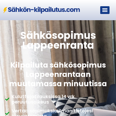
Sähkösopimus
Lappeenranta
Kilpailuta sähkösopimus
Lappeenrantaan
muutamassa minuutissa
Kuluttajatilauksissa 14 vrk
peruutusoikeus
Vertaa sopimuksia ilman tietojesi