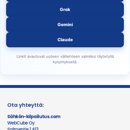
Grok
Gemini
Claude
Linkit avautuvat uuteen välilehteen valmiiksi täytetyllä
kysymyksellä.
Ota yhteyttä:
Sähkön-kilpailutus.com
WebCube Oy
Salmentie 1 A13