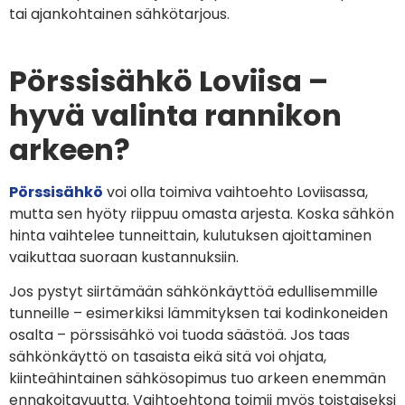
tai ajankohtainen sähkötarjous.
Pörssisähkö Loviisa –
hyvä valinta rannikon
arkeen?
Pörssisähkö
voi olla toimiva vaihtoehto Loviisassa,
mutta sen hyöty riippuu omasta arjesta. Koska sähkön
hinta vaihtelee tunneittain, kulutuksen ajoittaminen
vaikuttaa suoraan kustannuksiin.
Jos pystyt siirtämään sähkönkäyttöä edullisemmille
tunneille – esimerkiksi lämmityksen tai kodinkoneiden
osalta – pörssisähkö voi tuoda säästöä. Jos taas
sähkönkäyttö on tasaista eikä sitä voi ohjata,
kiinteähintainen sähkösopimus tuo arkeen enemmän
ennakoitavuutta. Vaihtoehtona toimii myös toistaiseksi