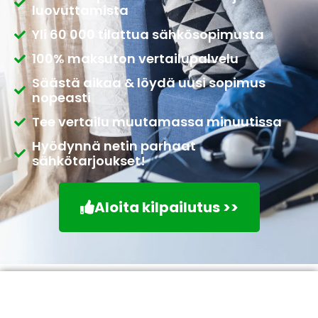
luovuttamista
Yli 60 000 tilattua sähkösopimusta
100% maksuton vertailupalvelu
Säästä aikaa & löydä uusi sopimus
nopeasti
Tee vertailu muutamassa minuutissa
Hyödynnä netin parhaat
sähkötarjoukset!
Aloita kilpailutus >>