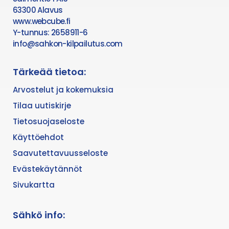
63300 Alavus
www.webcube.fi
Y-tunnus: 2658911-6
info@sahkon-kilpailutus.com
Tärkeää tietoa:
Arvostelut ja kokemuksia
Tilaa uutiskirje
Tietosuojaseloste
Käyttöehdot
Saavutettavuusseloste
Evästekäytännöt
Sivukartta
Sähkö info: