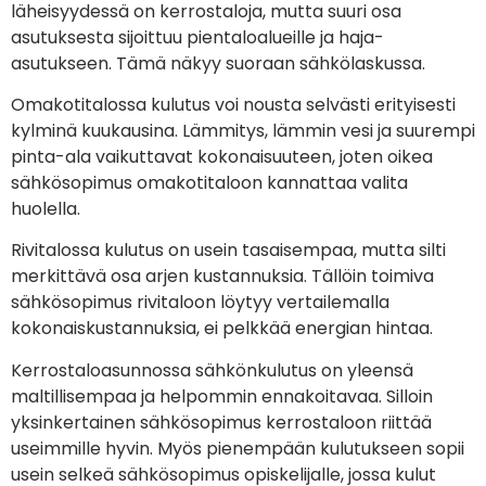
läheisyydessä on kerrostaloja, mutta suuri osa
asutuksesta sijoittuu pientaloalueille ja haja-
asutukseen. Tämä näkyy suoraan sähkölaskussa.
Omakotitalossa kulutus voi nousta selvästi erityisesti
kylminä kuukausina. Lämmitys, lämmin vesi ja suurempi
pinta-ala vaikuttavat kokonaisuuteen, joten oikea
sähkösopimus omakotitaloon kannattaa valita
huolella.
Rivitalossa kulutus on usein tasaisempaa, mutta silti
merkittävä osa arjen kustannuksia. Tällöin toimiva
sähkösopimus rivitaloon löytyy vertailemalla
kokonaiskustannuksia, ei pelkkää energian hintaa.
Kerrostaloasunnossa sähkönkulutus on yleensä
maltillisempaa ja helpommin ennakoitavaa. Silloin
yksinkertainen sähkösopimus kerrostaloon riittää
useimmille hyvin. Myös pienempään kulutukseen sopii
usein selkeä sähkösopimus opiskelijalle, jossa kulut