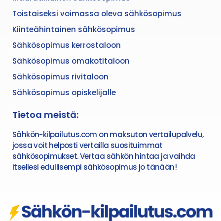
Toistaiseksi voimassa oleva sähkösopimus
Kiinteähintainen sähkösopimus
Sähkösopimus kerrostaloon
Sähkösopimus omakotitaloon
Sähkösopimus rivitaloon
Sähkösopimus opiskelijalle
Tietoa meistä:
Sähkön-kilpailutus.com on maksuton vertailupalvelu,
jossa voit helposti vertailla suosituimmat
sähkösopimukset. Vertaa sähkön hintaa ja vaihda
itsellesi edullisempi sähkösopimus jo tänään!