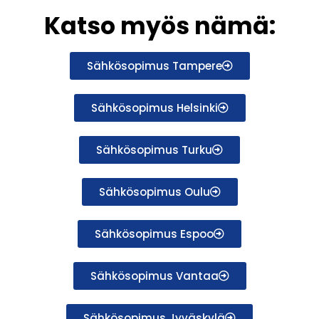
Katso myös nämä:
Sähkösopimus Tampere
Sähkösopimus Helsinki
Sähkösopimus Turku
Sähkösopimus Oulu
Sähkösopimus Espoo
Sähkösopimus Vantaa
Sähkösopimus Jyväskylä