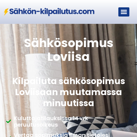
Sähkösopimus
Loviisa
Kilpailuta sähkösopimus
Loviisaan muutamassa
minuutissa
Kuluttajatilauksissa 14 vrk
peruutusoikeus
Vertaa sopimuksia ilman tietojesi