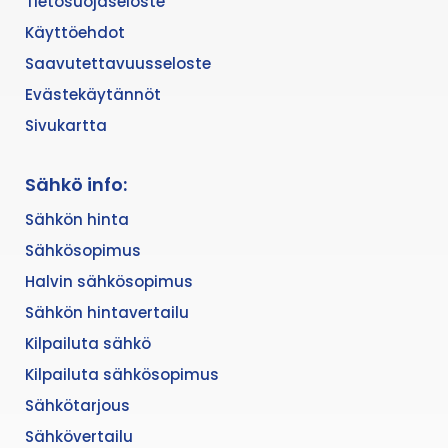
Tietosuojaseloste
Käyttöehdot
Saavutettavuusseloste
Evästekäytännöt
Sivukartta
Sähkö info:
Sähkön hinta
Sähkösopimus
Halvin sähkösopimus
Sähkön hintavertailu
Kilpailuta sähkö
Kilpailuta sähkösopimus
Sähkötarjous
Sähkövertailu