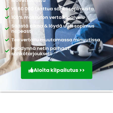
luovuttamista
Yli 60 000 tilattua sähkösopimusta
100% maksuton vertailupalvelu
Säästä aikaa & löydä uusi sopimus
nopeasti
Tee vertailu muutamassa minuutissa
Hyödynnä netin parhaat
sähkötarjoukset!
Aloita kilpailutus >>