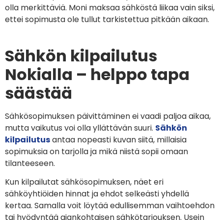
olla merkittäviä. Moni maksaa sähköstä liikaa vain siksi,
ettei sopimusta ole tullut tarkistettua pitkään aikaan.
Sähkön kilpailutus
Nokialla – helppo tapa
säästää
Sähkösopimuksen päivittäminen ei vaadi paljoa aikaa,
mutta vaikutus voi olla yllättävän suuri.
Sähkön
kilpailutus
antaa nopeasti kuvan siitä, millaisia
sopimuksia on tarjolla ja mikä niistä sopii omaan
tilanteeseen.
Kun kilpailutat sähkösopimuksen, näet eri
sähköyhtiöiden hinnat ja ehdot selkeästi yhdellä
kertaa. Samalla voit löytää edullisemman vaihtoehdon
tai hyödyntää ajankohtaisen sähkötarjouksen. Usein