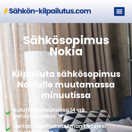
Sähkösopimus
Nokia
Kilpailuta sähkösopimus
Nokialle muutamassa
minuutissa
Kuluttajatilauksissa 14 vrk
peruutusoikeus
Vertaa sopimuksia ilman tietojesi