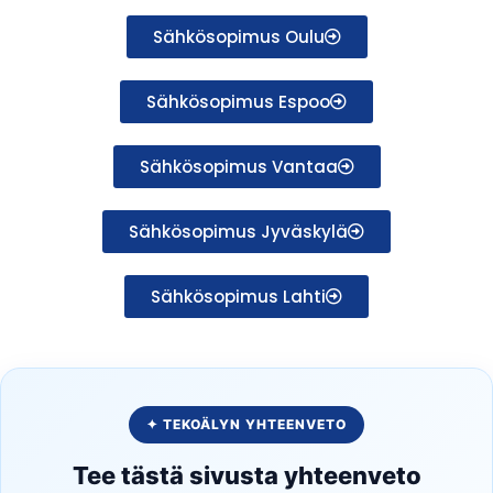
Sähkösopimus Oulu
Sähkösopimus Espoo
Sähkösopimus Vantaa
Sähkösopimus Jyväskylä
Sähkösopimus Lahti
✦ TEKOÄLYN YHTEENVETO
Tee tästä sivusta yhteenveto