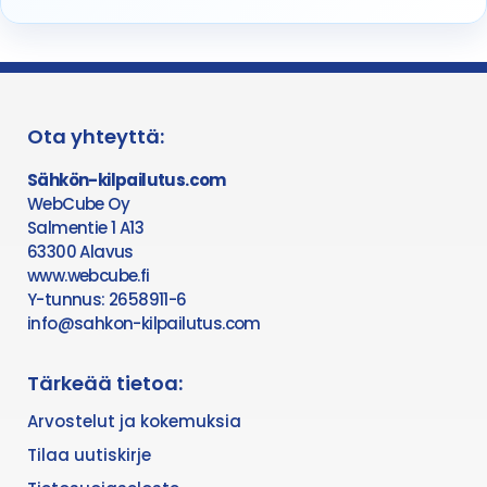
Ota yhteyttä:
Sähkön-kilpailutus.com
WebCube Oy
Salmentie 1 A13
63300 Alavus
www.webcube.fi
Y-tunnus: 2658911-6
info@sahkon-kilpailutus.com
Tärkeää tietoa:
Arvostelut ja kokemuksia
Tilaa uutiskirje