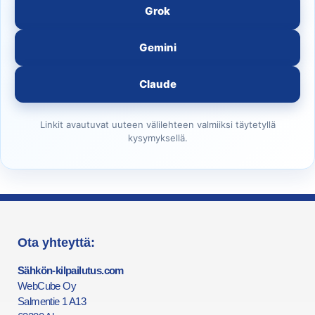
Grok
Gemini
Claude
Linkit avautuvat uuteen välilehteen valmiiksi täytetyllä
kysymyksellä.
Ota yhteyttä:
Sähkön-kilpailutus.com
WebCube Oy
Salmentie 1 A13