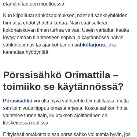
elämäntilanteen muuttuessa.
Kun kilpailutat sähkösopimuksen, näet eri sähköyhtiöiden
hinnat ja ehdot yhdellä kertaa. Näin saat selkeän
kokonaiskuvan ilman turhaa vaivaa. Usein vertailun kautta
löytyy omaan tilanteeseen sopiva ja käytännössä halvin
sähkösopimus tai ajankohtainen
sähkötarjous
, joka
kannattaa hyödyntää.
Pörssisähkö Orimattila –
toimiiko se käytännössä?
Pörssisähkö
voi olla hyvä vaihtoehto Orimattilassa, mutta
sen toimivuus riippuu omasta arjesta. Koska sähkön hinta
vaihtelee tunneittain, kulutuksen ajoittaminen on
keskeisessä roolissa.
Erityisesti omakotitaloissa pörssisähkö voi toimia hyvin, jos