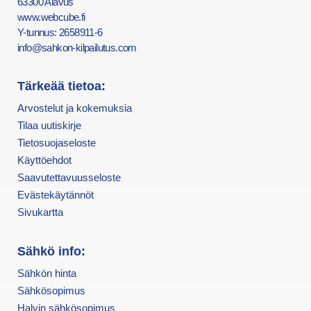
63300 Alavus
www.webcube.fi
Y-tunnus: 2658911-6
info@sahkon-kilpailutus.com
Tärkeää tietoa:
Arvostelut ja kokemuksia
Tilaa uutiskirje
Tietosuojaseloste
Käyttöehdot
Saavutettavuusseloste
Evästekäytännöt
Sivukartta
Sähkö info:
Sähkön hinta
Sähkösopimus
Halvin sähkösopimus