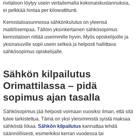
rivitaloon löytyy usein vertailemalla kokonaiskustannuksia,
ei pelkkää hintaa per kilowattitunti.
Kerrostaloasunnossa sähkönkulutus on yleensä
maltillisempaa. Tällöin yksinkertainen sähkösopimus
kerrostaloon riittää useimmille hyvin. Myös opiskelijoille ja
yksinasuville sopii usein selkeä ja helposti hallittava
sähkösopimus opiskelijalle.
Sähkön kilpailutus
Orimattilassa – pidä
sopimus ajan tasalla
Sähkösopimus jää helposti voimaan vuosiksi ilman, että sitä
tulee tarkistettua. Tämä on yksi yleisimmistä syistä maksaa
sähköstä liikaa.
Sähkön kilpailutus
kannattaa tehdä
säännöllisesti, esimerkiksi kerran vuodessa tai