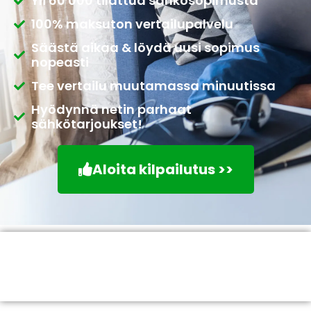
Yli 60 000 tilattua sähkösopimusta
100% maksuton vertailupalvelu
Säästä aikaa & löydä uusi sopimus
nopeasti
Tee vertailu muutamassa minuutissa
Hyödynnä netin parhaat
sähkötarjoukset!
Aloita kilpailutus >>