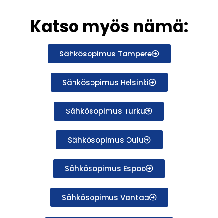
Katso myös nämä:
Sähkösopimus Tampere
Sähkösopimus Helsinki
Sähkösopimus Turku
Sähkösopimus Oulu
Sähkösopimus Espoo
Sähkösopimus Vantaa