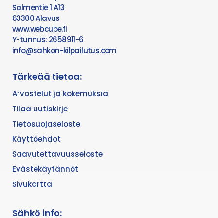
Salmentie 1 A13
63300 Alavus
www.webcube.fi
Y-tunnus: 2658911-6
info@sahkon-kilpailutus.com
Tärkeää tietoa:
Arvostelut ja kokemuksia
Tilaa uutiskirje
Tietosuojaseloste
Käyttöehdot
Saavutettavuusseloste
Evästekäytännöt
Sivukartta
Sähkö info: