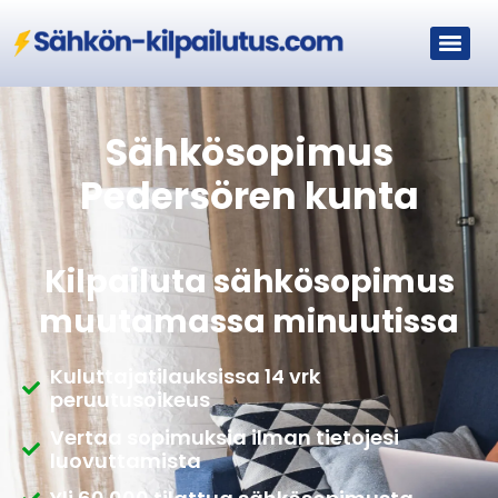
Sähkösopimus
Pedersören kunta
Kilpailuta sähkösopimus
muutamassa minuutissa
Kuluttajatilauksissa 14 vrk
peruutusoikeus
Vertaa sopimuksia ilman tietojesi
luovuttamista