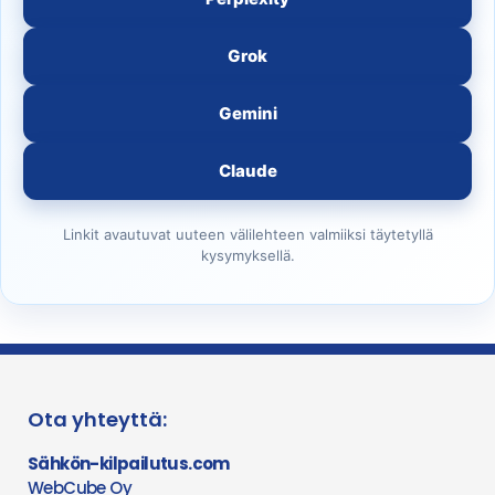
Grok
Gemini
Claude
Linkit avautuvat uuteen välilehteen valmiiksi täytetyllä
kysymyksellä.
Ota yhteyttä:
Sähkön-kilpailutus.com
WebCube Oy