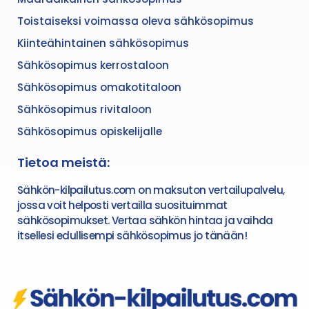
Toistaiseksi voimassa oleva sähkösopimus
Kiinteähintainen sähkösopimus
Sähkösopimus kerrostaloon
Sähkösopimus omakotitaloon
Sähkösopimus rivitaloon
Sähkösopimus opiskelijalle
Tietoa meistä:
Sähkön-kilpailutus.com on maksuton vertailupalvelu,
jossa voit helposti vertailla suosituimmat
sähkösopimukset. Vertaa sähkön hintaa ja vaihda
itsellesi edullisempi sähkösopimus jo tänään!