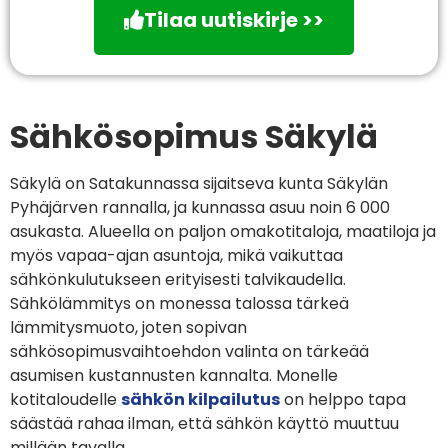
Tilaa uutiskirje >>
Sähkösopimus Säkylä
Säkylä on Satakunnassa sijaitseva kunta Säkylän
Pyhäjärven rannalla, ja kunnassa asuu noin 6 000
asukasta. Alueella on paljon omakotitaloja, maatiloja ja
myös vapaa-ajan asuntoja, mikä vaikuttaa
sähkönkulutukseen erityisesti talvikaudella.
Sähkölämmitys on monessa talossa tärkeä
lämmitysmuoto, joten sopivan
sähkösopimusvaihtoehdon valinta on tärkeää
asumisen kustannusten kannalta. Monelle
kotitaloudelle
sähkön kilpailutus
on helppo tapa
säästää rahaa ilman, että sähkön käyttö muuttuu
millään tavalla.