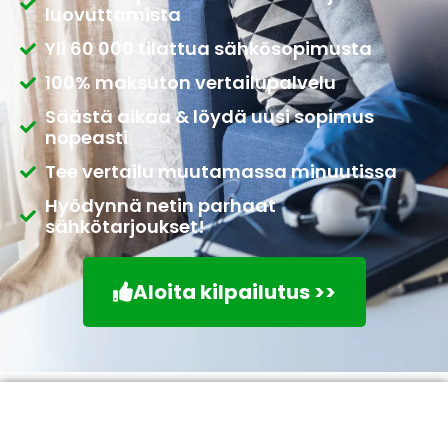
luovuttamista
Yli 60 000 tilattua sähkösopimusta
100% maksuton vertailupalvelu
Säästä aikaa & löydä uusi sopimus
nopeasti
Tee vertailu muutamassa minuutissa
Hyödynnä netin parhaat
sähkötarjoukset!
Aloita kilpailutus >>