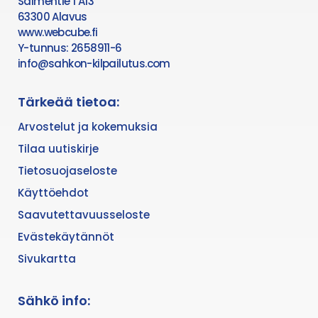
Salmentie 1 A13
63300 Alavus
www.webcube.fi
Y-tunnus: 2658911-6
info@sahkon-kilpailutus.com
Tärkeää tietoa:
Arvostelut ja kokemuksia
Tilaa uutiskirje
Tietosuojaseloste
Käyttöehdot
Saavutettavuusseloste
Evästekäytännöt
Sivukartta
Sähkö info: