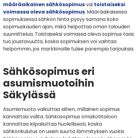
määräaikainen sähkösopimus
vai
toistaiseksi
voimassa oleva sähkösopimus
. Määräaikaisessa
sopimuksessa sähkön hinta pysyy samana koko
sopimuskauden ajan, mikä helpottaa oman talouden
suunnittelua. Toistaiseksi voimassa oleva sopimus taas
tuo joustavuutta, koska sopimuksen voi vaihtaa
helpommin, jos markkinoille tulee parempia tarjouksia.
Sähkösopimus eri
asumismuotoihin
Säkylässä
Asumismuoto vaikuttaa siihen, millainen sopimus
kannattaa valita. Sähkösopimus omakotitaloon
kannattaa kilpailuttaa huolellisesti, koska
sähkönkulutus on usein suurta lämmityksen vuoksi.