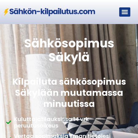
Sähkösopimus
Säkylä
Kilpailuta sähkösopimus
Säkylään muutamassa
minuutissa
Kuluttajatilauksissa 14 vrk
peruutusoikeus
Vertaa sopimuksia ilman tietojesi