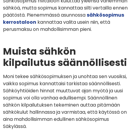
Sähkösopimus rivitaloon kuluttaa yleensä vähemmän
sähköä, mutta sopimus kannattaa silti vertailla ennen
päätöstä. Pienemmässä asunnossa
sähkösopimus
kerrostaloon
kannattaa valita usein niin, että
perusmaksu on mahdollisimman pieni.
Muista sähkön
kilpailutus säännöllisesti
Moni tekee sähkösopimuksen ja unohtaa sen vuosiksi,
vaikka sopimus kannattaisi tarkistaa säännöllisesti.
Sähköyhtiöiden hinnat muuttuvat ajan myötä ja uusi
sopimus voi olla vanhaa edullisempi. Säännöllinen
sähkön kilpailutuksen tekeminen auttaa pitämään
sähkökulut hallinnassa ja varmistaa, että käytössä on
aina mahdollisimman edullinen sähkösopimus
Säkylässä.