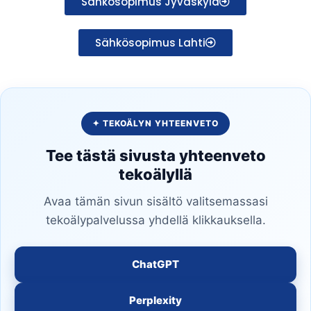
Sähkösopimus Jyväskylä
Sähkösopimus Lahti
✦ TEKOÄLYN YHTEENVETO
Tee tästä sivusta yhteenveto
tekoälyllä
Avaa tämän sivun sisältö valitsemassasi
tekoälypalvelussa yhdellä klikkauksella.
ChatGPT
Perplexity