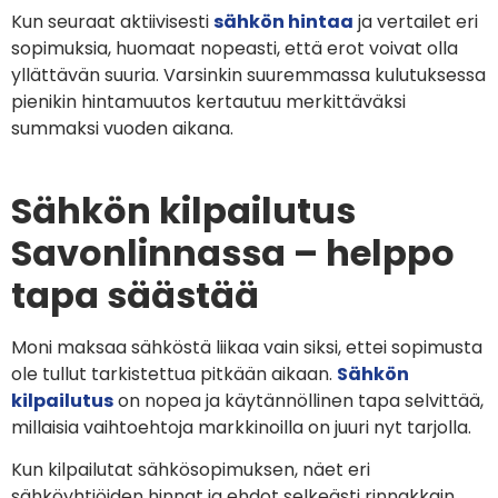
Kun seuraat aktiivisesti
sähkön hintaa
ja vertailet eri
sopimuksia, huomaat nopeasti, että erot voivat olla
yllättävän suuria. Varsinkin suuremmassa kulutuksessa
pienikin hintamuutos kertautuu merkittäväksi
summaksi vuoden aikana.
Sähkön kilpailutus
Savonlinnassa – helppo
tapa säästää
Moni maksaa sähköstä liikaa vain siksi, ettei sopimusta
ole tullut tarkistettua pitkään aikaan.
Sähkön
kilpailutus
on nopea ja käytännöllinen tapa selvittää,
millaisia vaihtoehtoja markkinoilla on juuri nyt tarjolla.
Kun kilpailutat sähkösopimuksen, näet eri
sähköyhtiöiden hinnat ja ehdot selkeästi rinnakkain.