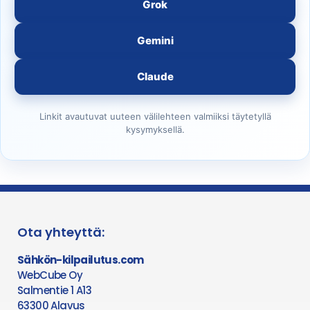
Grok
Gemini
Claude
Linkit avautuvat uuteen välilehteen valmiiksi täytetyllä
kysymyksellä.
Ota yhteyttä:
Sähkön-kilpailutus.com
WebCube Oy
Salmentie 1 A13
63300 Alavus