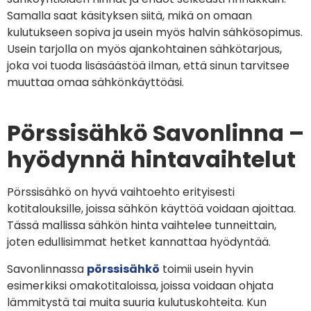
Samalla saat käsityksen siitä, mikä on omaan
kulutukseen sopiva ja usein myös halvin sähkösopimus.
Usein tarjolla on myös ajankohtainen sähkötarjous,
joka voi tuoda lisäsäästöä ilman, että sinun tarvitsee
muuttaa omaa sähkönkäyttöäsi.
Pörssisähkö Savonlinna –
hyödynnä hintavaihtelut
Pörssisähkö on hyvä vaihtoehto erityisesti
kotitalouksille, joissa sähkön käyttöä voidaan ajoittaa.
Tässä mallissa sähkön hinta vaihtelee tunneittain,
joten edullisimmat hetket kannattaa hyödyntää.
Savonlinnassa
pörssisähkö
toimii usein hyvin
esimerkiksi omakotitaloissa, joissa voidaan ohjata
lämmitystä tai muita suuria kulutuskohteita. Kun