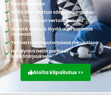
luovuttamista
Yli 60 000 tilattua sähkösopimusta
100% maksuton vertailupalvelu
Säästä aikaa & löydä uusi sopimus
nopeasti
Tee vertailu muutamassa minuutissa
Hyödynnä netin parhaat
sähkötarjoukset!
Aloita kilpailutus >>