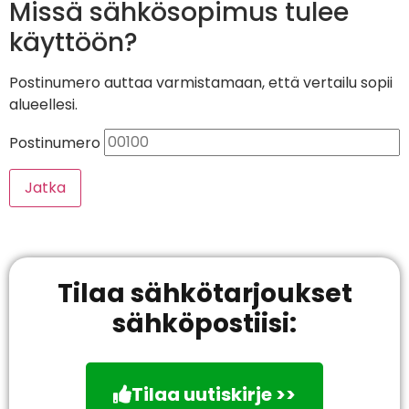
Missä sähkösopimus tulee
käyttöön?
Postinumero auttaa varmistamaan, että vertailu sopii
alueellesi.
Postinumero
Jatka
Tilaa sähkötarjoukset
sähköpostiisi:
Tilaa uutiskirje >>