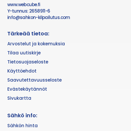
www.webcube.fi
Y-tunnus: 2658911-6
info@sahkon-kilpailutus.com
Tärkeää tietoa:
Arvostelut ja kokemuksia
Tilaa uutiskirje
Tietosuojaseloste
Käyttöehdot
Saavutettavuusseloste
Evästekäytännöt
Sivukartta
Sähkö info:
Sähkön hinta