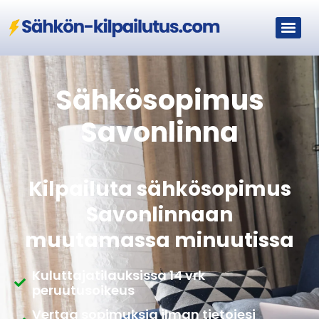
Sähkösopimus
Savonlinna
Kilpailuta sähkösopimus
Savonlinnaan
muutamassa minuutissa
Kuluttajatilauksissa 14 vrk
peruutusoikeus
Vertaa sopimuksia ilman tietojesi