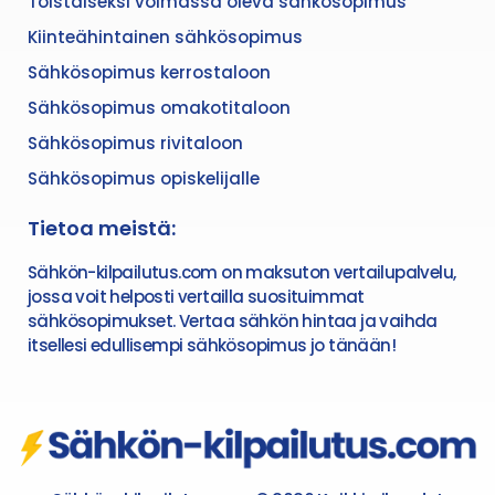
Toistaiseksi voimassa oleva sähkösopimus
Kiinteähintainen sähkösopimus
Sähkösopimus kerrostaloon
Sähkösopimus omakotitaloon
Sähkösopimus rivitaloon
Sähkösopimus opiskelijalle
Tietoa meistä:
Sähkön-kilpailutus.com on maksuton vertailupalvelu,
jossa voit helposti vertailla suosituimmat
sähkösopimukset. Vertaa sähkön hintaa ja vaihda
itsellesi edullisempi sähkösopimus jo tänään!