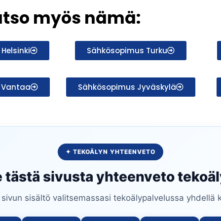
atso myös nämä:
Helsinki
Sähkösopimus Turku
 Vantaa
Sähkösopimus Jyväskylä
✦ TEKOÄLYN YHTEENVETO
 tästä sivusta yhteenveto tekoäl
ivun sisältö valitsemassasi tekoälypalvelussa yhdellä k