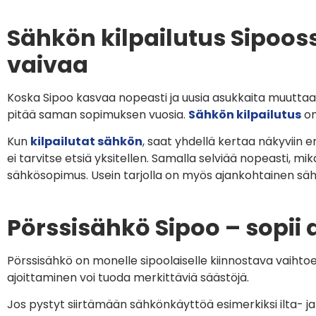
Sähkön kilpailutus Sipoo
vaivaa
Koska Sipoo kasvaa nopeasti ja uusia asukkaita muuttaa
pitää saman sopimuksen vuosia.
Sähkön kilpailutus
on
Kun
kilpailutat sähkön
, saat yhdellä kertaa näkyviin
ei tarvitse etsiä yksitellen. Samalla selviää nopeasti, 
sähkösopimus. Usein tarjolla on myös ajankohtainen säh
Pörssisähkö Sipoo – sopii 
Pörssisähkö on monelle sipoolaiselle kiinnostava vaihtoe
ajoittaminen voi tuoda merkittäviä säästöjä.
Jos pystyt siirtämään sähkönkäyttöä esimerkiksi ilta- ja 