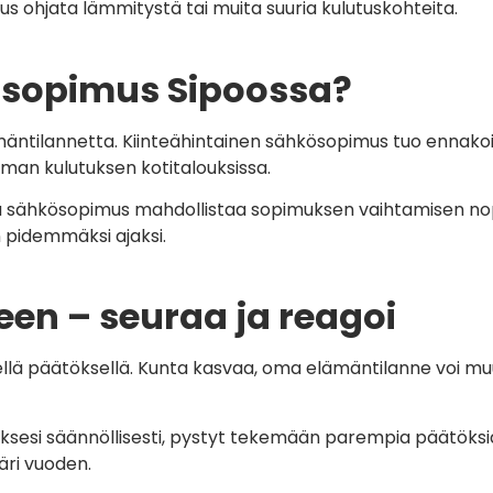
suus ohjata lämmitystä tai muita suuria kulutuskohteita.
kösopimus Sipoossa?
ntilannetta. Kiinteähintainen sähkösopimus tuo ennakoi
emman kulutuksen kotitalouksissa.
eva sähkösopimus mahdollistaa sopimuksen vaihtamisen nop
an pidemmäksi ajaksi.
en – seuraa ja reagoi
ellä päätöksellä. Kunta kasvaa, oma elämäntilanne voi m
sesi säännöllisesti, pystyt tekemään parempia päätöksiä. 
äri vuoden.