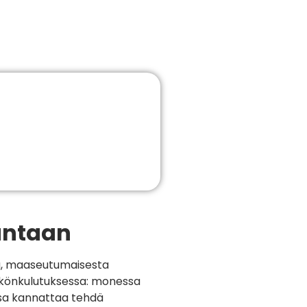
untaan
ta, maaseutumaisesta
hkönkulutuksessa: monessa
ssa kannattaa tehdä