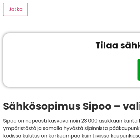
Jatka
Tilaa säh
Sähkösopimus Sipoo – va
Sipoo on nopeasti kasvava noin 23 000 asukkaan kunta H
ympäristöstä ja samalla hyvästä sijainnista pääkaupu
kodissa kulutus on korkeampaa kuin tiiviissä kaupunkias