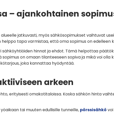
ssa – ajankohtainen sopimu
 alueelle jatkuvasti, myös sähkösopimukset vaihtuvat use
 helppo tapa varmistaa, että oma sopimus on edelleen ki
 eri sähköyhtiöiden hinnat ja ehdot. Tämä helpottaa päätö
mikä sopimus on omaan tilanteeseen sopiva ja mikä voi olla
kötarjous, joka kannattaa hyödyntää.
aktiiviseen arkeen
hto, erityisesti omakotitaloissa. Koska sähkön hinta vaiht
yöaikaan tai muuten edullisille tunneille,
pörssisähkö
voi