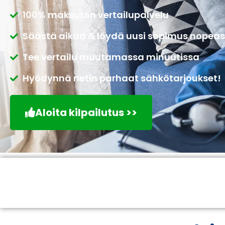
100% maksuton vertailupalvelu
Säästä aikaa & löydä uusi sopimus nopeas
Tee vertailu muutamassa minuutissa
Hyödynnä netin parhaat sähkötarjoukset!
Aloita kilpailutus >>