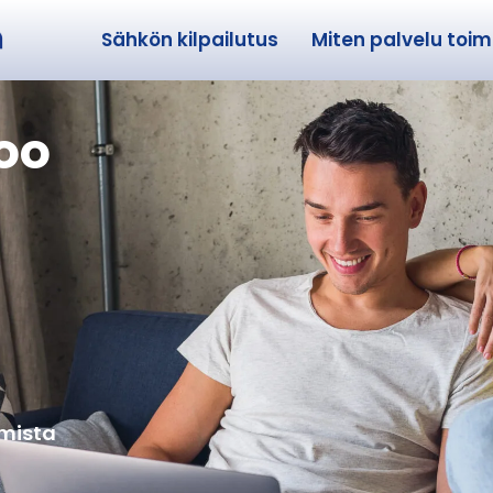
Sähkön kilpailutus
Miten palvelu toimi
oo
amista