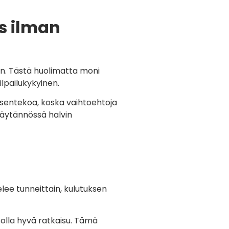
s ilman
in. Tästä huolimatta moni
lpailukykyinen.
ksentekoa, koska vaihtoehtoja
 käytännössä halvin
elee tunneittain, kulutuksen
 olla hyvä ratkaisu. Tämä