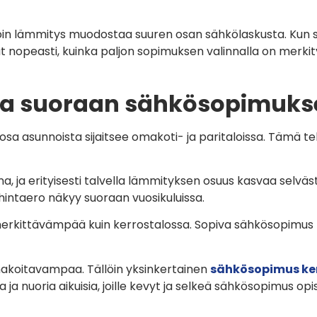
olloin lämmitys muodostaa suuren osan sähkölaskusta. Kun
 nopeasti, kuinka paljon sopimuksen valinnalla on merkit
aa suoraan sähkösopimuks
i osa asunnoista sijaitsee omakoti- ja paritaloissa. Tämä
a, ja erityisesti talvella lämmityksen osuus kasvaa selväs
hintaero näkyy suoraan vuosikuluissa.
merkittävämpää kuin kerrostalossa. Sopiva sähkösopimus r
akoitavampaa. Tällöin yksinkertainen
sähkösopimus ke
ja nuoria aikuisia, joille kevyt ja selkeä sähkösopimus opisk