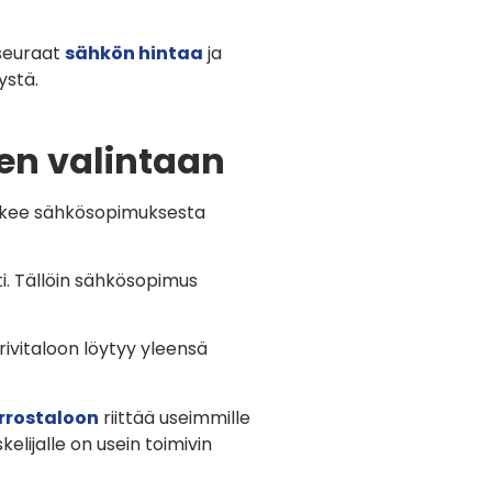
 seuraat
sähkön hintaa
ja
ystä.
en valintaan
 tekee sähkösopimuksesta
ti. Tällöin sähkösopimus
ivitaloon löytyy yleensä
rrostaloon
riittää useimmille
elijalle on usein toimivin