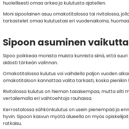
huolellisesti omaa arkea ja kulutusta ajatellen.
Moni sipoolainen asuu omakotitalossa tai rivitalossa, j
tarkastelet omaa kulutustasi eri vuodenaikoina, huomaat
Sipoon asuminen vaikutt
Sipoo poikkeaa monista muista kunnista siinä, että suur
aidosti tärkeän valinnan.
Omakotitalossa kulutus voi vaihdella paljon vuoden aikan
omakotitaloon kannattaa valita tarkasti, koska pienikin 
Rivitalossa kulutus on hieman tasaisempaa, mutta silti 
vertailemalla eri vaihtoehtoja rauhassa.
Kerrostalossa sähkönkulutus on usein pienempää ja enn
hyvin. Sipoon kasvun myötä alueella on myös opiskelijoita 
ratkaisu.