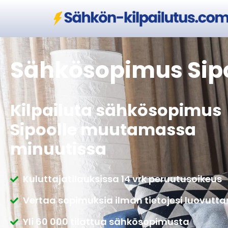
Sähkösopimus Sip
Kilpailuta sähkösopimus
Sipoolle muutamassa
minuutissa
Kuluttajatilauksissa 14 vrk peruutusoikeus
Vertaa sopimuksia ilman tietojesi luovutt
Yli 60 000 tilattua sähkösopimusta