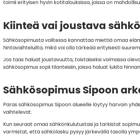
toimii erityisen hyvin kotitalouksissa, joissa on mahdolli
Kiinteä vai joustava säh
Sähkösopimusta valitessa kannattaa miettiä omaa elämä
hintavaihteluilta, mikä voi olla tärkeää erityisesti suur
Jos taas haluat joustavuutta, toistaiseksi voimassa ol
sähkösopimus sopii tilanteisiin, joissa haluat lukita hinn
Sähkösopimus Sipoon arke
Paras sähkösopimus Sipoon alueelle löytyy harvoin yhd
vaihtelevat.
Kun seuraat omaa sähkönkulutustasi ja tarkistat sopimuk
varmistat, että sähkölasku pysyy järkevällä tasolla ymp