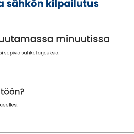
a sähkön kilpailutus
muutamassa minuutissa
 sopivia sähkötarjouksia.
ttöön?
eellesi.