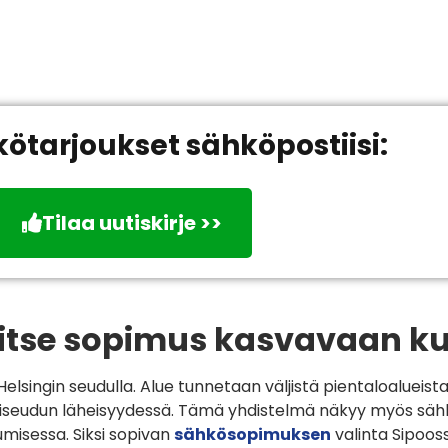
kötarjoukset sähköpostiisi:
Tilaa uutiskirje >>
litse sopimus kasvavaan k
elsingin seudulla. Alue tunnetaan väljistä pientaloalueis
nkiseudun läheisyydessä. Tämä yhdistelmä näkyy myös sä
umisessa. Siksi sopivan
sähkösopimuksen
valinta Sipoo