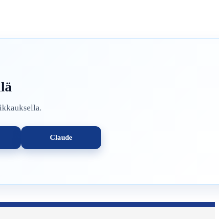
llä
ikkauksella.
Claude