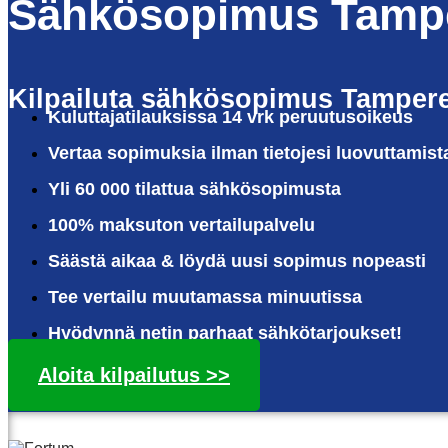
Sähkösopimus Tamp
Kilpailuta sähkösopimus Tamper
Kuluttajatilauksissa 14 vrk peruutusoikeus
Vertaa sopimuksia ilman tietojesi luovuttamist
Yli 60 000 tilattua sähkösopimusta
100% maksuton vertailupalvelu
Säästä aikaa & löydä uusi sopimus nopeasti
Tee vertailu muutamassa minuutissa
Hyödynnä netin parhaat sähkötarjoukset!
Aloita kilpailutus >>