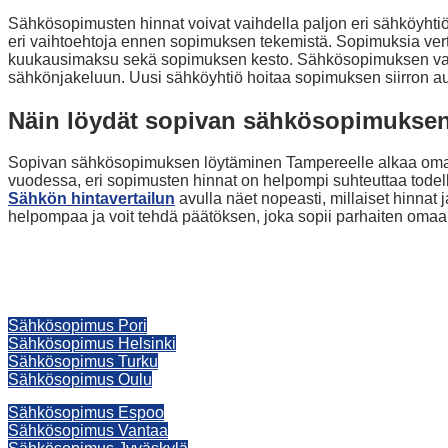
Sähkösopimusten hinnat voivat vaihdella paljon eri sähköyhtiö
eri vaihtoehtoja ennen sopimuksen tekemistä. Sopimuksia verta
kuukausimaksu sekä sopimuksen kesto. Sähkösopimuksen vaiht
sähkönjakeluun. Uusi sähköyhtiö hoitaa sopimuksen siirron autom
Näin löydät sopivan sähkösopimuksen
Sopivan sähkösopimuksen löytäminen Tampereelle alkaa oman s
vuodessa, eri sopimusten hinnat on helpompi suhteuttaa todell
Sähkön hintavertailun
avulla näet nopeasti, millaiset hinnat 
helpompaa ja voit tehdä päätöksen, joka sopii parhaiten oma
Sähkösopimus Pori
Sähkösopimus Helsinki
Sähkösopimus Turku
Sähkösopimus Oulu
Sähkösopimus Espoo
Sähkösopimus Vantaa