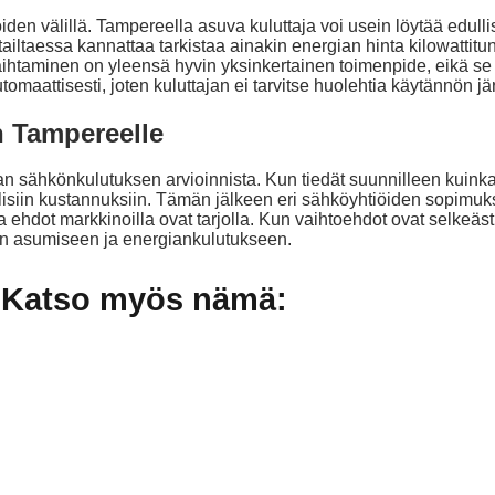
iden välillä. Tampereella asuva kuluttaja voi usein löytää edu
iltaessa kannattaa tarkistaa ainakin energian hinta kilowattit
aminen on yleensä hyvin yksinkertainen toimenpide, eikä se 
aattisesti, joten kuluttajan ei tarvitse huolehtia käytännön jär
 Tampereelle
ähkönkulutuksen arvioinnista. Kun tiedät suunnilleen kuinka p
isiin kustannuksiin. Tämän jälkeen eri sähköyhtiöiden sopimuksi
ja ehdot markkinoilla ovat tarjolla. Kun vaihtoehdot ovat selkeäst
an asumiseen ja energiankulutukseen.
Katso myös nämä: