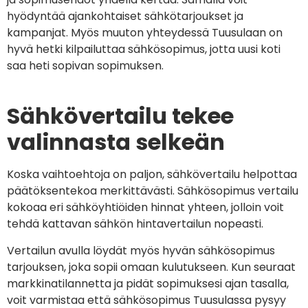
hyödyntää ajankohtaiset sähkötarjoukset ja
kampanjat. Myös muuton yhteydessä Tuusulaan on
hyvä hetki kilpailuttaa sähkösopimus, jotta uusi koti
saa heti sopivan sopimuksen.
Sähkövertailu tekee
valinnasta selkeän
Koska vaihtoehtoja on paljon, sähkövertailu helpottaa
päätöksentekoa merkittävästi. Sähkösopimus vertailu
kokoaa eri sähköyhtiöiden hinnat yhteen, jolloin voit
tehdä kattavan sähkön hintavertailun nopeasti.
Vertailun avulla löydät myös hyvän sähkösopimus
tarjouksen, joka sopii omaan kulutukseen. Kun seuraat
markkinatilannetta ja pidät sopimuksesi ajan tasalla,
voit varmistaa että sähkösopimus Tuusulassa pysyy