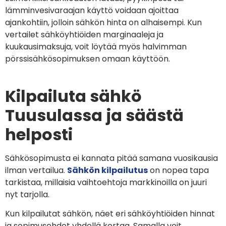
lämminvesivaraajan käyttö voidaan ajoittaa
ajankohtiin, jolloin sähkön hinta on alhaisempi. Kun
vertailet sähköyhtiöiden marginaaleja ja
kuukausimaksuja, voit löytää myös halvimman
pörssisähkösopimuksen omaan käyttöön.
Kilpailuta sähkö
Tuusulassa ja säästä
helposti
Sähkösopimusta ei kannata pitää samana vuosikausia
ilman vertailua.
Sähkön kilpailutus
on nopea tapa
tarkistaa, millaisia vaihtoehtoja markkinoilla on juuri
nyt tarjolla.
Kun kilpailutat sähkön, näet eri sähköyhtiöiden hinnat
ja sopimusehdot yhdellä kertaa. Samalla voit