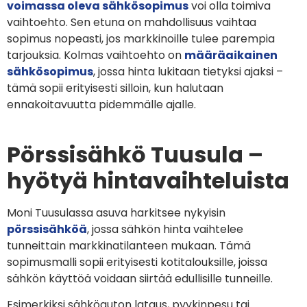
voimassa oleva sähkösopimus
voi olla toimiva
vaihtoehto. Sen etuna on mahdollisuus vaihtaa
sopimus nopeasti, jos markkinoille tulee parempia
tarjouksia. Kolmas vaihtoehto on
määräaikainen
sähkösopimus
, jossa hinta lukitaan tietyksi ajaksi –
tämä sopii erityisesti silloin, kun halutaan
ennakoitavuutta pidemmälle ajalle.
Pörssisähkö Tuusula –
hyötyä hintavaihteluista
Moni Tuusulassa asuva harkitsee nykyisin
pörssisähköä
, jossa sähkön hinta vaihtelee
tunneittain markkinatilanteen mukaan. Tämä
sopimusmalli sopii erityisesti kotitalouksille, joissa
sähkön käyttöä voidaan siirtää edullisille tunneille.
Esimerkiksi sähköauton lataus, pyykinpesu tai