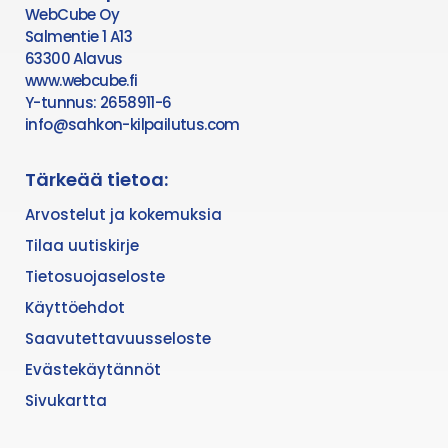
WebCube Oy
Salmentie 1 A13
63300 Alavus
www.webcube.fi
Y-tunnus: 2658911-6
info@sahkon-kilpailutus.com
Tärkeää tietoa:
Arvostelut ja kokemuksia
Tilaa uutiskirje
Tietosuojaseloste
Käyttöehdot
Saavutettavuusseloste
Evästekäytännöt
Sivukartta