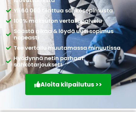
luovuttamista
Yli 60 000 tilattua sähkösopimusta
100% maksuton vertailupalvelu
Säästä aikaa & löydä uusi sopimus
nopeasti
Tee vertailu muutamassa minuutissa
Hyödynnä netin parhaat
sähkötarjoukset!
Aloita kilpailutus >>