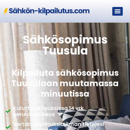
Sähkösopimus
Tuusula
Kilpailuta sähkösopimus
Tuusulaan muutamassa
minuutissa
Kuluttajatilauksissa 14 vrk
peruutusoikeus
Vertaa sopimuksia ilman tietojesi