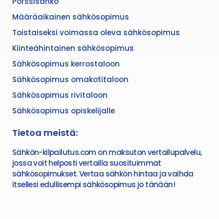
Pörssisähkö
Määräaikainen sähkösopimus
Toistaiseksi voimassa oleva sähkösopimus
Kiinteähintainen sähkösopimus
Sähkösopimus kerrostaloon
Sähkösopimus omakotitaloon
Sähkösopimus rivitaloon
Sähkösopimus opiskelijalle
Tietoa meistä:
Sähkön-kilpailutus.com on maksuton vertailupalvelu,
jossa voit helposti vertailla suosituimmat
sähkösopimukset. Vertaa sähkön hintaa ja vaihda
itsellesi edullisempi sähkösopimus jo tänään!