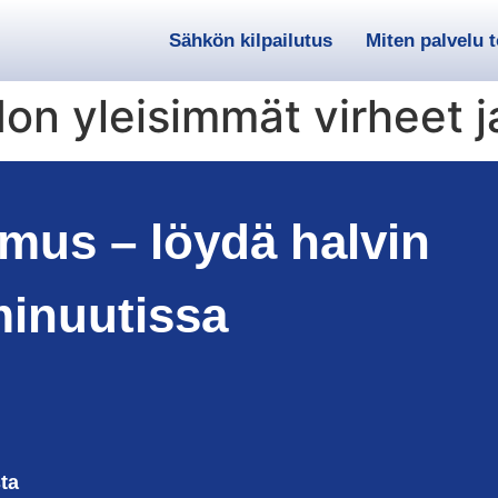
Sähkön kilpailutus
Miten palvelu 
on yleisimmät virheet 
imus – löydä halvin
minuutissa
ta