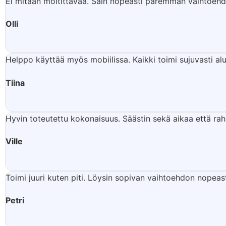
Ei mitään moitittavaa. Sain nopeasti paremman vaihtoehdo
Olli
Helppo käyttää myös mobiilissa. Kaikki toimi sujuvasti al
Tiina
Hyvin toteutettu kokonaisuus. Säästin sekä aikaa että ra
Ville
Toimi juuri kuten piti. Löysin sopivan vaihtoehdon nopeas
Petri