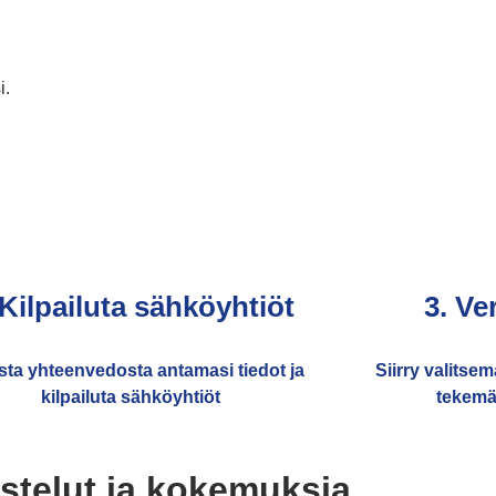
i.
 Kilpailuta sähköyhtiöt
3. Ve
sta yhteenvedosta antamasi tiedot ja
Siirry valitse
kilpailuta sähköyhtiöt
tekemä
stelut ja kokemuksia