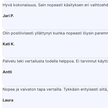
Hyvä kokonaisuus. Sain nopeasti käsityksen eri vaihtoeh
Jari P.
Olin positiivisesti yllättynyt kuinka nopeasti löysin par
Kati K.
Palvelu teki vertailusta todella helppoa. Ei tarvinnut käy
Antti
Nopea ja vaivaton tapa vertailla. Tykkäsin erityisesti sii
Laura