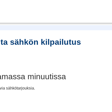
ita sähkön kilpailutus
amassa minuutissa
ia sähkötarjouksia.