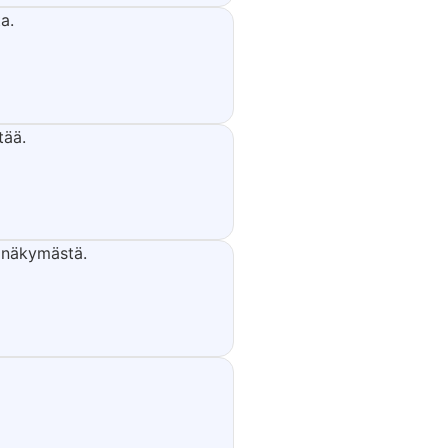
a.
tää.
ä näkymästä.