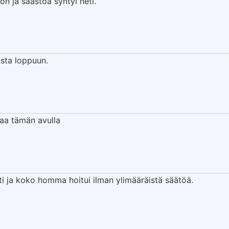
n ja säästöä syntyi heti.
usta loppuun.
haa tämän avulla
ti ja koko homma hoitui ilman ylimääräistä säätöä.