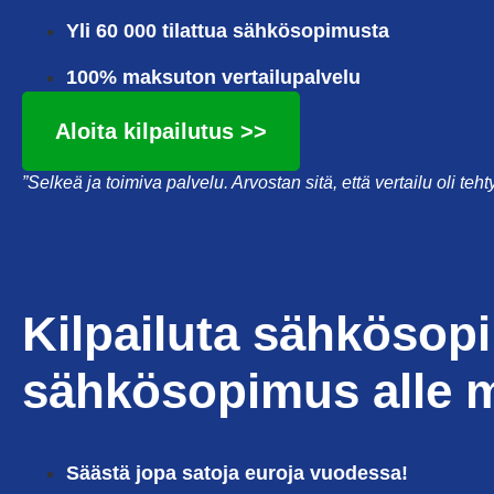
Yli 60 000 tilattua sähkösopimusta
100% maksuton vertailupalvelu
Aloita kilpailutus >>
”Selkeä ja toimiva palvelu. Arvostan sitä, että vertailu oli teh
Kilpailuta sähkösop
sähkösopimus alle 
Säästä jopa satoja euroja vuodessa!