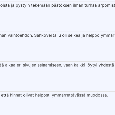
doista ja pystyin tekemään päätöksen ilman turhaa arpomist
emman vaihtoehdon. Sähkövertailu oli selkeä ja helppo ymmär
ttää aikaa eri sivujen selaamiseen, vaan kaikki löytyi yhdest
tä, että hinnat olivat helposti ymmärrettävässä muodossa.