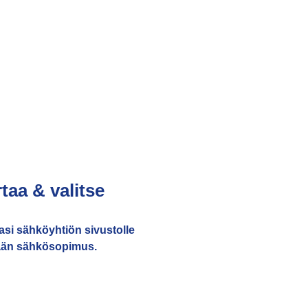
rtaa & valitse
masi sähköyhtiön sivustolle
än sähkösopimus.