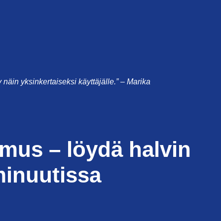
ty näin yksinkertaiseksi käyttäjälle.” – Marika
imus – löydä halvin
minuutissa